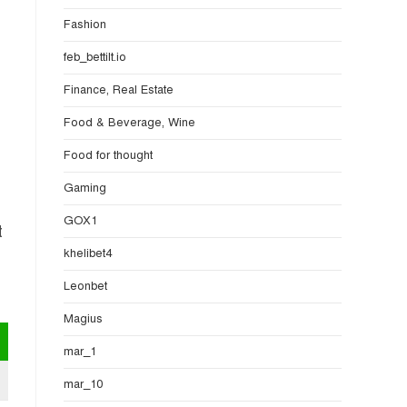
Fashion
feb_bettilt.io
Finance, Real Estate
Food & Beverage, Wine
Food for thought
Gaming
GOX1
t
khelibet4
Leonbet
Magius
mar_1
mar_10