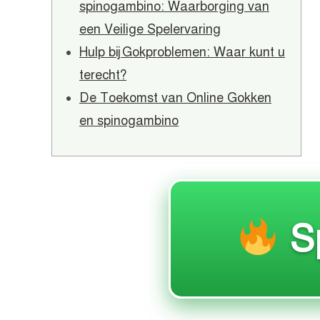
spinogambino: Waarborging van
een Veilige Spelervaring
Hulp bij Gokproblemen: Waar kunt u
terecht?
De Toekomst van Online Gokken
en spinogambino
S