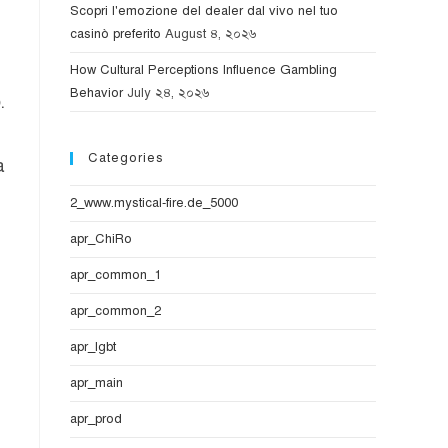
Scopri l'emozione del dealer dal vivo nel tuo
casinò preferito
August ৪, ২০২৬
How Cultural Perceptions Influence Gambling
Behavior
July ২৪, ২০২৬
.
Categories
a
2_www.mystical-fire.de_5000
apr_ChiRo
apr_common_1
apr_common_2
apr_lgbt
apr_main
apr_prod