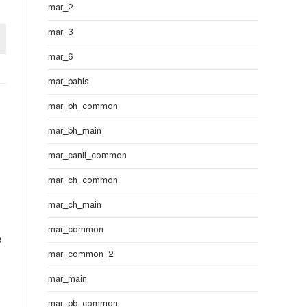
mar_2
mar_3
mar_6
mar_bahis
mar_bh_common
mar_bh_main
mar_canli_common
mar_ch_common
mar_ch_main
mar_common
e
mar_common_2
mar_main
mar_pb_common