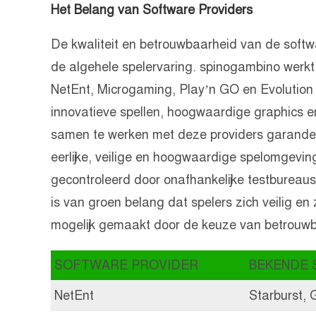
Het Belang van Software Providers
De kwaliteit en betrouwbaarheid van de softwar
de algehele spelervaring. spinogambino wer
NetEnt, Microgaming, Play’n GO en Evolutio
innovatieve spellen, hoogwaardige graphics en
samen te werken met deze providers garande
eerlijke, veilige en hoogwaardige spelomgevi
gecontroleerd door onafhankelijke testbureaus
is van groen belang dat spelers zich veilig e
mogelijk gemaakt door de keuze van betrouwb
SOFTWARE PROVIDER
BEKENDE 
NetEnt
Starburst,