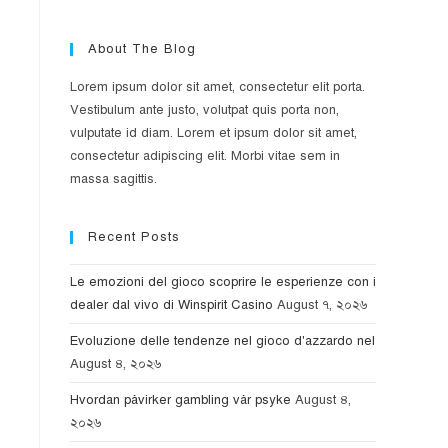
About The Blog
Lorem ipsum dolor sit amet, consectetur elit porta.
Vestibulum ante justo, volutpat quis porta non,
vulputate id diam. Lorem et ipsum dolor sit amet,
consectetur adipiscing elit. Morbi vitae sem in
massa sagittis.
Recent Posts
Le emozioni del gioco scoprire le esperienze con i
dealer dal vivo di Winspirit Casino
August ৭, ২০২৬
Evoluzione delle tendenze nel gioco d'azzardo nel
August ৪, ২০২৬
Hvordan påvirker gambling vår psyke
August ৪,
২০২৬