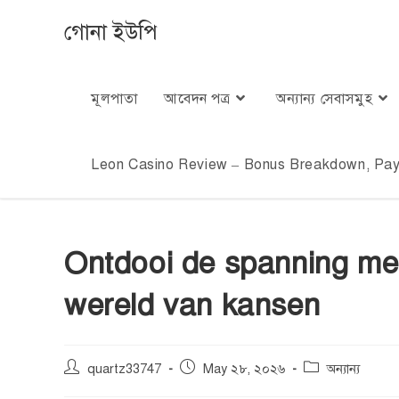
গোনা ইউপি
মূলপাতা
আবেদন পত্র
অন্যান্য সেবাসমুহ
Leon Casino Review – Bonus Breakdown, Paym
Ontdooi de spanning me
wereld van kansen
quartz33747
May ২৮, ২০২৬
অন্যান্য