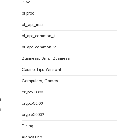
Blog
bt prod
bt_,apr_main
bt_apr_common_1
.
bt_apr_common_2
Business, Small Business
n
Casino Tips Winspirit
Computers, Games
crypto 3003
e
crypto30.03
n
crypto30032
Dining
eloncasino