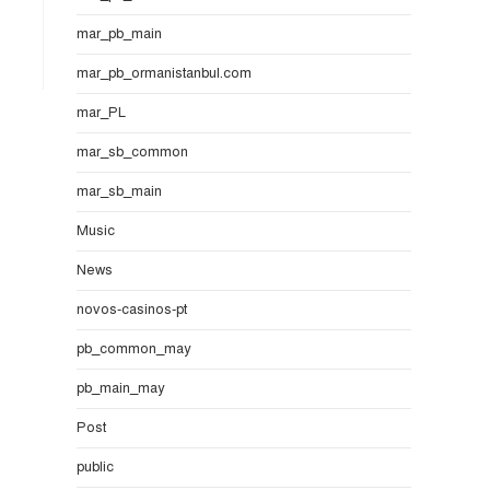
mar_pb_main
mar_pb_ormanistanbul.com
mar_PL
mar_sb_common
mar_sb_main
Music
News
novos-casinos-pt
pb_common_may
pb_main_may
Post
public