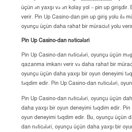
üçün ən yaxşı və ən kolay yol – pin up girişdir.
verir. Pin Up Casino-dan pin up giriş yolu ilə 
oyunçu üçün daha rahat bir müraciət yolu verir
Pin Up Casino-dan nəticələri
Pin Up Casino-dan nəticələri, oyunçu üçün məş
qazanma imkanı verir və daha rahat bir müraciə
oyunçu üçün daha yaxşı bir oyun deneyimi təq
təqdim edir. Pin Up Casino-dan nəticələri, oy
Pin Up Casino-dan nəticələri, oyunçu üçün dah
daha yaxşı bir oyun deneyimi təqdim edir. Pin
oyun deneyimi təqdim edir. Bu, oyunçu üçün d
dan nəticələri, oyunçu üçün daha yaxşı bir oy