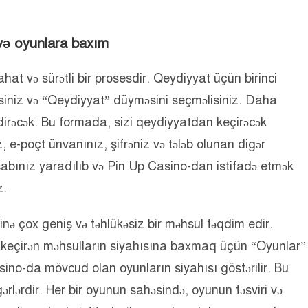
ə oyunlara baxım
t və sürətli bir prosesdir. Qeydiyyat üçün birinci
rsiniz və “Qeydiyyat” düyməsini seçməlisiniz. Daha
dirəcək. Bu formada, sizi qeydiyyatdan keçirəcək
, e-poçt ünvanınız, şifrəniz və tələb olunan digər
abınız yaradılıb və Pin Up Casino-dan istifadə etmək
z.
nə çox geniş və təhlükəsiz bir məhsul təqdim edir.
 keçirən məhsulların siyahısına baxmaq üçün “Oyunlar”
sino-da mövcud olan oyunların siyahısı göstərilir. Bu
igərlərdir. Her bir oyunun sahəsində, oyunun təsviri və