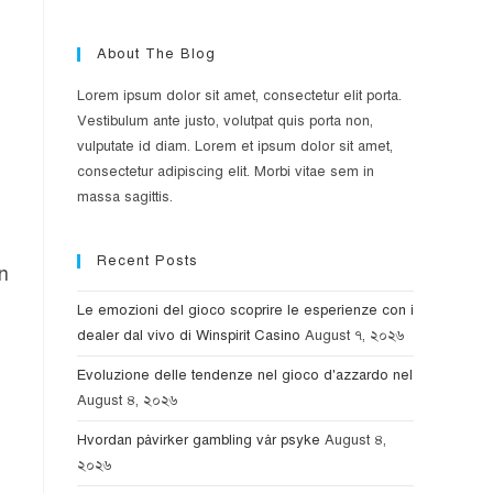
About The Blog
Lorem ipsum dolor sit amet, consectetur elit porta.
Vestibulum ante justo, volutpat quis porta non,
vulputate id diam. Lorem et ipsum dolor sit amet,
consectetur adipiscing elit. Morbi vitae sem in
massa sagittis.
Recent Posts
n
Le emozioni del gioco scoprire le esperienze con i
dealer dal vivo di Winspirit Casino
August ৭, ২০২৬
Evoluzione delle tendenze nel gioco d'azzardo nel
August ৪, ২০২৬
Hvordan påvirker gambling vår psyke
August ৪,
২০২৬