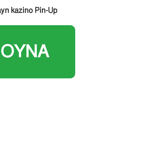
yn kazino Pin-Up
OYNA