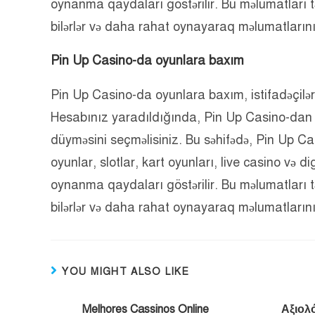
oynanma qaydaları göstərilir. Bu məlumatları t
bilərlər və daha rahat oynayaraq məlumatlarını d
Pin Up Casino-da oyunlara baxım
Pin Up Casino-da oyunlara baxım, istifadəçilər
Hesabınız yaradıldığında, Pin Up Casino-dan
düyməsini seçməlisiniz. Bu səhifədə, Pin Up Ca
oyunlar, slotlar, kart oyunları, live casino və d
oynanma qaydaları göstərilir. Bu məlumatları t
bilərlər və daha rahat oynayaraq məlumatlarını d
YOU MIGHT ALSO LIKE
Melhores Cassinos Online
Αξιολ