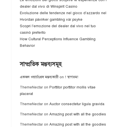
Le emozioni del gioco scoprire le esperienze con i
dealer dal vivo di Winspirit Casino
Evoluzione delle tendenze nel gioco d'azzardo nel
Hvordan påvirker gambling vår psyke
Scopri l'emozione del dealer dal vivo nel tuo
casinò preferito
How Cultural Perceptions Influence Gambling
Behavior
সাম্প্রতিক মন্তব্যসমূহ
একজন ওয়ার্ডপ্রেস মন্তব্যকারী
on
! স্বাগতম!
ThemeNectar
on
Porttitor porttitor mollis vitae
placerat
ThemeNectar
on
Auctor consectetur ligula gravida
ThemeNectar
on
Amazing post with all the goodies
ThemeNectar
on
Amazing post with all the goodies