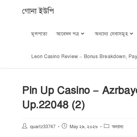
গোনা ইউপি
মূলপাতা
আবেদন পত্র
অন্যান্য সেবাসমুহ
Leon Casino Review – Bonus Breakdown, Paym
Pin Up Casino – Azrbay
Up.22048 (2)
quartz33747
May ২৯, ২০২৬
অন্যান্য