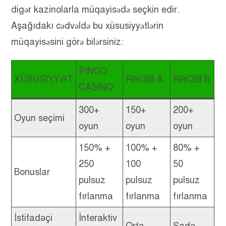
digər kazinolarla müqayisədə seçkin edir.
Aşağıdakı cədvəldə bu xüsusiyyətlərin
müqayisəsini görə bilərsiniz:
PINCO
XÜSUSIYYƏT
RƏQIB A
RƏQIB B
CASINO
300+
150+
200+
Oyun seçimi
oyun
oyun
oyun
150% +
100% +
80% +
250
100
50
Bonuslar
pulsuz
pulsuz
pulsuz
fırlanma
fırlanma
fırlanma
İstifadəçi
İnteraktiv