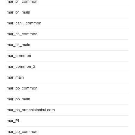
mar_bh_common
mar_bh_main
mar_canli_common
mar_ch_common
mar_ch_main
mar_common
mar_common_2
mar_main
mar_pb_common
mar_pb_main
mar_pb_ormanistanbul.com
mar_PL
mar_sb_common