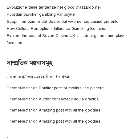
Evoluzione delle tendenze nel gioco d'azzardo nel
Hvordan påvirker gambling vår psyke
Scopri l'emozione del dealer dal vivo nel tuo casinò preferito
How Cultural Perceptions Influence Gambling Behavior
Explore the best of Seven Casino UK: standout games and player
favorites
সাম্প্রতিক মন্তব্যসমূহ
একজন ওয়ার্ডপ্রেস মন্তব্যকারী
on
! স্বাগতম!
ThemeNectar
on
Porttitor porttitor mollis vitae placerat
ThemeNectar
on
Auctor consectetur ligula gravida
ThemeNectar
on
Amazing post with all the goodies
ThemeNectar
on
Amazing post with all the goodies