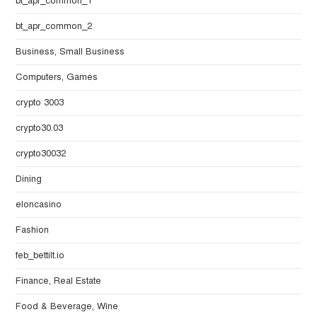
bt_apr_common_1
bt_apr_common_2
Business, Small Business
Computers, Games
crypto 3003
crypto30.03
crypto30032
Dining
eloncasino
Fashion
feb_bettilt.io
Finance, Real Estate
Food & Beverage, Wine