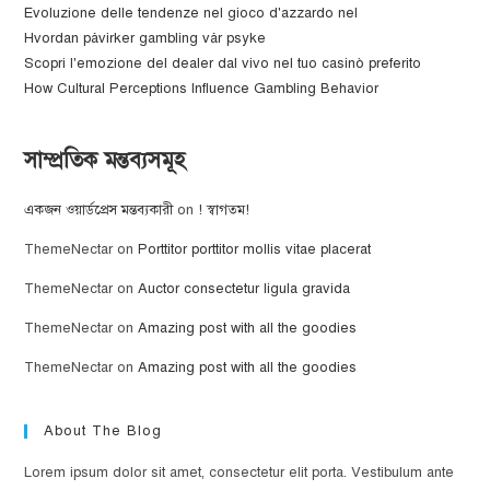
Evoluzione delle tendenze nel gioco d'azzardo nel
Hvordan påvirker gambling vår psyke
Scopri l'emozione del dealer dal vivo nel tuo casinò preferito
How Cultural Perceptions Influence Gambling Behavior
সাম্প্রতিক মন্তব্যসমূহ
একজন ওয়ার্ডপ্রেস মন্তব্যকারী
on
! স্বাগতম!
ThemeNectar
on
Porttitor porttitor mollis vitae placerat
ThemeNectar
on
Auctor consectetur ligula gravida
ThemeNectar
on
Amazing post with all the goodies
ThemeNectar
on
Amazing post with all the goodies
About The Blog
Lorem ipsum dolor sit amet, consectetur elit porta. Vestibulum ante