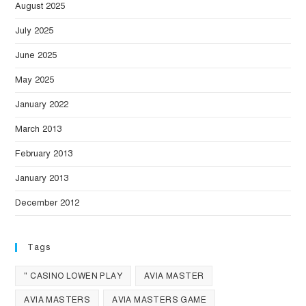
August 2025
July 2025
June 2025
May 2025
January 2022
March 2013
February 2013
January 2013
December 2012
Tags
" CASINO LOWEN PLAY
AVIA MASTER
AVIA MASTERS
AVIA MASTERS GAME