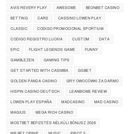
AVIS REVERY PLAY
AWESOME
BEONBET CASINO
BETTING
CARS
CASSINO LOWEN PLAY
CLASSIC
CODIGO PROMOCIONAL SPORTIUM
CODIGO REGISTRO LUCKIA
CUSTOM
DATA
EPIC
FLIGHT LEGENDS GAME
FUNNY
GAMBLEZEN
GAMING TIPS
GET STARTED WITH CASIMBA
GGBET
GOLDEN PANDA CASINO
GRY OWOCÓWKI ZA DARMO
HISPIN CASINO DEUTSCH
LEANBIOME REVIEW
LOWEN PLAY ESPAÑA
MADCASINO
MAD CASINO
MAGIUS
MEGA RICH CASINO
MOSTBET BEFIZETÉS NÉLKÜLI BÓNUSZ 2026
MR BET OPINIE
MUSIC
PIROT 5