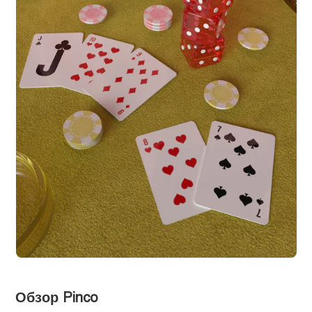
Обзор Pinco