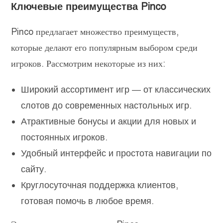
Ключевые преимущества Pinco
Pinco предлагает множество преимуществ,
которые делают его популярным выбором среди
игроков. Рассмотрим некоторые из них:
Широкий ассортимент игр — от классических
слотов до современных настольных игр.
Атрактивные бонусы и акции для новых и
постоянных игроков.
Удобный интерфейс и простота навигации по
сайту.
Круглосуточная поддержка клиентов,
готовая помочь в любое время.