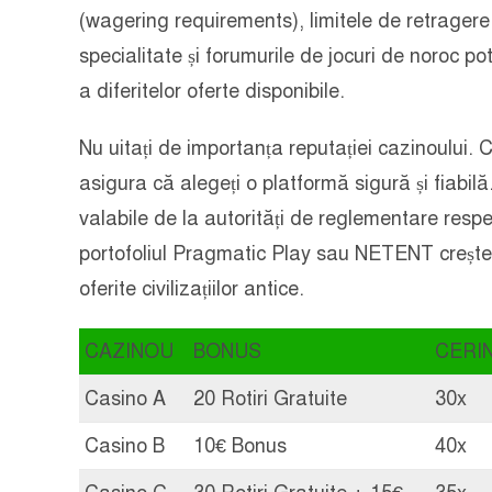
(wagering requirements), limitele de retragere ș
specialitate și forumurile de jocuri de noroc po
a diferitelor oferte disponibile.
Nu uitați de importanța reputației cazinoului. C
asigura că alegeți o platformă sigură și fiabil
valabile de la autorități de reglementare resp
portofoliul Pragmatic Play sau NETENT crește p
oferite civilizațiilor antice.
CAZINOU
BONUS
CERI
Casino A
20 Rotiri Gratuite
30x
Casino B
10€ Bonus
40x