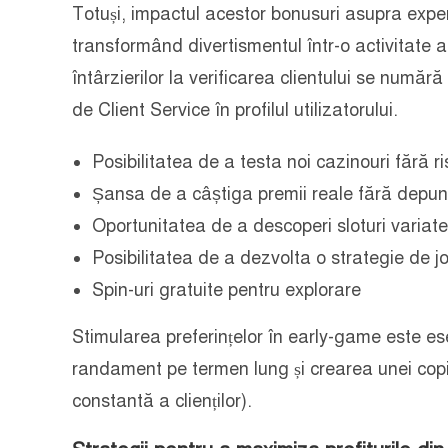
Totuși, impactul acestor bonusuri asupra experi
transformând divertismentul într-o activitate a
întârzierilor la verificarea clientului se numă
de Client Service în profilul utilizatorului.
Posibilitatea de a testa noi cazinouri fără ri
Șansa de a câștiga premii reale fără depu
Oportunitatea de a descoperi sloturi variate
Posibilitatea de a dezvolta o strategie de j
Spin-uri gratuite pentru explorare
Stimularea preferințelor în early-game este es
randament pe termen lung și crearea unei copi
constantă a clienților).