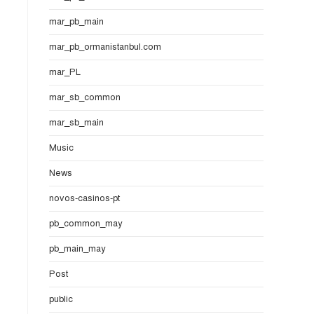
mar_pb_main
mar_pb_ormanistanbul.com
mar_PL
mar_sb_common
mar_sb_main
Music
News
novos-casinos-pt
pb_common_may
pb_main_may
Post
public