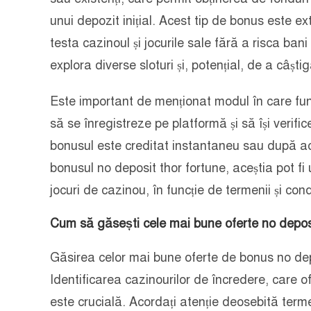
unui depozit inițial. Acest tip de bonus este e
testa cazinoul și jocurile sale fără a risca ban
explora diverse sloturi și, potențial, de a câști
Este important de menționat modul în care func
să se înregistreze pe platformă și să își verific
bonusul este creditat instantaneu sau după a
bonusul no deposit thor fortune, aceștia pot fi 
jocuri de cazinou, în funcție de termenii și cond
Cum să găsești cele mai bune oferte no deposi
Găsirea celor mai bune oferte de bonus no dep
Identificarea cazinourilor de încredere, care o
este crucială. Acordați atenție deosebită termeni