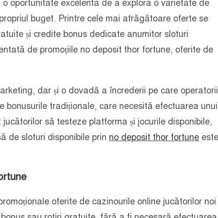
ă o oportunitate excelentă de a explora o varietate de
a propriul buget. Printre cele mai atrăgătoare oferte se
atuite și credite bonus dedicate anumitor sloturi
ntată de promoțiile no deposit thor fortune, oferite de
rketing, dar și o dovadă a încrederii pe care operatorii
 de bonusurile tradiționale, care necesită efectuarea unui
jucătorilor să testeze platforma și jocurile disponibile,
ă de sloturi disponibile prin
no deposit thor fortune
est
ortune
romoționale oferite de cazinourile online jucătorilor noi
 bonus sau rotiri gratuite, fără a fi necesară efectuarea