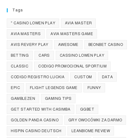
Tags
" CASINO LOWEN PLAY
AVIA MASTER
AVIA MASTERS
AVIA MASTERS GAME
AVIS REVERY PLAY
AWESOME
BEONBET CASINO
BETTING
CARS
CASSINO LOWEN PLAY
CLASSIC
CODIGO PROMOCIONAL SPORTIUM
CODIGO REGISTRO LUCKIA
CUSTOM
DATA
EPIC
FLIGHT LEGENDS GAME
FUNNY
GAMBLEZEN
GAMING TIPS
GET STARTED WITH CASIMBA
GGBET
GOLDEN PANDA CASINO
GRY OWOCÓWKI ZA DARMO
HISPIN CASINO DEUTSCH
LEANBIOME REVIEW