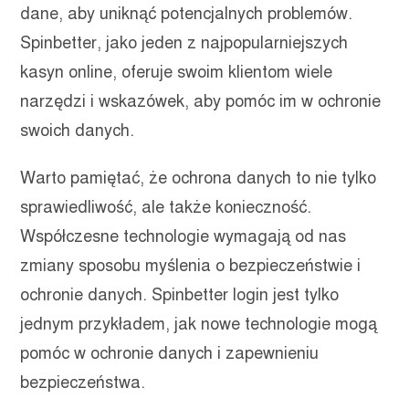
dane, aby uniknąć potencjalnych problemów.
Spinbetter, jako jeden z najpopularniejszych
kasyn online, oferuje swoim klientom wiele
narzędzi i wskazówek, aby pomóc im w ochronie
swoich danych.
Warto pamiętać, że ochrona danych to nie tylko
sprawiedliwość, ale także konieczność.
Współczesne technologie wymagają od nas
zmiany sposobu myślenia o bezpieczeństwie i
ochronie danych. Spinbetter login jest tylko
jednym przykładem, jak nowe technologie mogą
pomóc w ochronie danych i zapewnieniu
bezpieczeństwa.