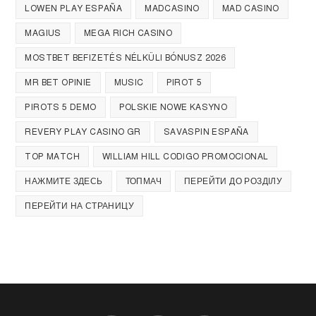
LOWEN PLAY ESPAÑA
MADCASINO
MAD CASINO
MAGIUS
MEGA RICH CASINO
MOSTBET BEFIZETÉS NÉLKÜLI BÓNUSZ 2026
MR BET OPINIE
MUSIC
PIROT 5
PIROTS 5 DEMO
POLSKIE NOWE KASYNO
REVERY PLAY CASINO GR
SAVASPIN ESPAÑA
TOP MATCH
WILLIAM HILL CODIGO PROMOCIONAL
НАЖМИТЕ ЗДЕСЬ
ТОПМАЧ
ПЕРЕЙТИ ДО РОЗДІЛУ
ПЕРЕЙТИ НА СТРАНИЦУ