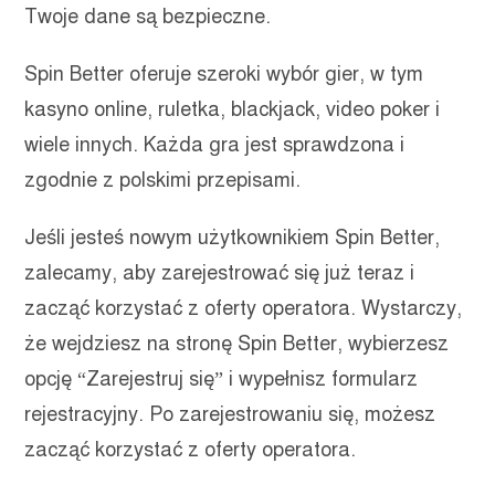
Twoje dane są bezpieczne.
Spin Better oferuje szeroki wybór gier, w tym
kasyno online, ruletka, blackjack, video poker i
wiele innych. Każda gra jest sprawdzona i
zgodnie z polskimi przepisami.
Jeśli jesteś nowym użytkownikiem Spin Better,
zalecamy, aby zarejestrować się już teraz i
zacząć korzystać z oferty operatora. Wystarczy,
że wejdziesz na stronę Spin Better, wybierzesz
opcję “Zarejestruj się” i wypełnisz formularz
rejestracyjny. Po zarejestrowaniu się, możesz
zacząć korzystać z oferty operatora.