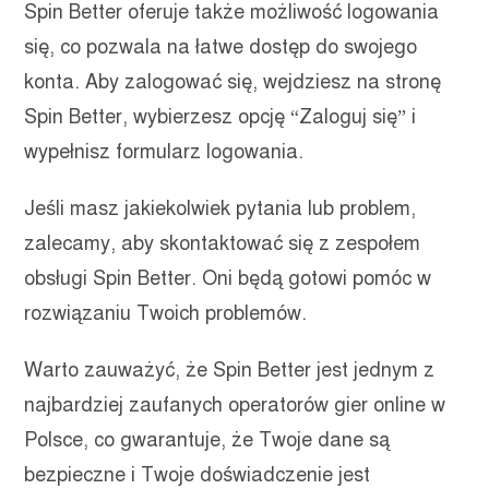
Spin Better oferuje także możliwość logowania
się, co pozwala na łatwe dostęp do swojego
konta. Aby zalogować się, wejdziesz na stronę
Spin Better, wybierzesz opcję “Zaloguj się” i
wypełnisz formularz logowania.
Jeśli masz jakiekolwiek pytania lub problem,
zalecamy, aby skontaktować się z zespołem
obsługi Spin Better. Oni będą gotowi pomóc w
rozwiązaniu Twoich problemów.
Warto zauważyć, że Spin Better jest jednym z
najbardziej zaufanych operatorów gier online w
Polsce, co gwarantuje, że Twoje dane są
bezpieczne i Twoje doświadczenie jest