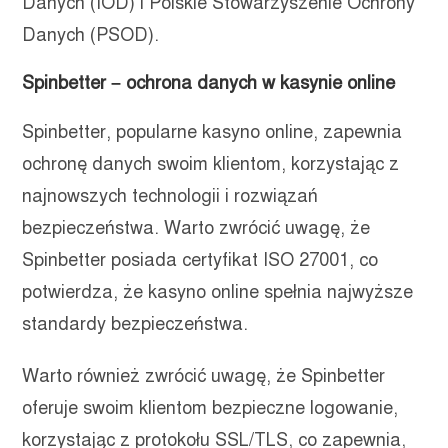
Danych (IOD) i Polskie Stowarzyszenie Ochrony
Danych (PSOD).
Spinbetter – ochrona danych w kasynie online
Spinbetter, popularne kasyno online, zapewnia
ochronę danych swoim klientom, korzystając z
najnowszych technologii i rozwiązań
bezpieczeństwa. Warto zwrócić uwagę, że
Spinbetter posiada certyfikat ISO 27001, co
potwierdza, że kasyno online spełnia najwyższe
standardy bezpieczeństwa.
Warto również zwrócić uwagę, że Spinbetter
oferuje swoim klientom bezpieczne logowanie,
korzystając z protokołu SSL/TLS, co zapewnia,