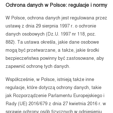
Ochrona danych w Polsce: regulacje i normy
W Polsce, ochrona danych jest regulowana przez
ustawę z dnia 29 sierpnia 1997 r. o ochronie
danych osobowych (Dz.U. 1997 nr 118, poz.
882). Ta ustawa określa, jakie dane osobowe
mogą być przetwarzane, a także, jakie środki
bezpieczeństwa powinny być zastosowane, aby
zapewnić ochronę tych danych.
Współcześnie, w Polsce, istnieją także inne
regulacje, które dotyczą ochrony danych, takie
jak Rozporządzenie Parlamentu Europejskiego i
Rady (UE) 2016/679 z dnia 27 kwietnia 2016 r. w
sprawie ochrony osób fizycznych w odniesieniu