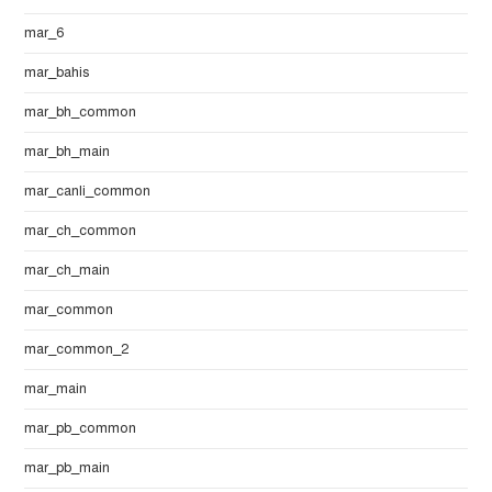
mar_6
mar_bahis
mar_bh_common
mar_bh_main
mar_canli_common
mar_ch_common
mar_ch_main
mar_common
mar_common_2
mar_main
mar_pb_common
mar_pb_main