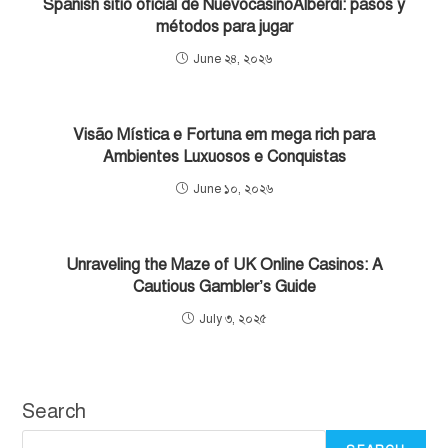
Spanish sitio oficial de NuevocasinoAlberdi: pasos y
métodos para jugar
June ২৪, ২০২৬
Visão Mística e Fortuna em mega rich para
Ambientes Luxuosos e Conquistas
June ১০, ২০২৬
Unraveling the Maze of UK Online Casinos: A
Cautious Gambler’s Guide
July ৩, ২০২৫
Search