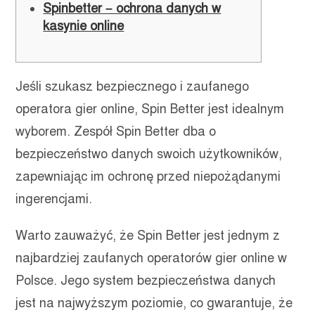
Spinbetter – ochrona danych w
kasynie online
Jeśli szukasz bezpiecznego i zaufanego
operatora gier online, Spin Better jest idealnym
wyborem. Zespół Spin Better dba o
bezpieczeństwo danych swoich użytkowników,
zapewniając im ochronę przed niepożądanymi
ingerencjami.
Warto zauważyć, że Spin Better jest jednym z
najbardziej zaufanych operatorów gier online w
Polsce. Jego system bezpieczeństwa danych
jest na najwyższym poziomie, co gwarantuje, że