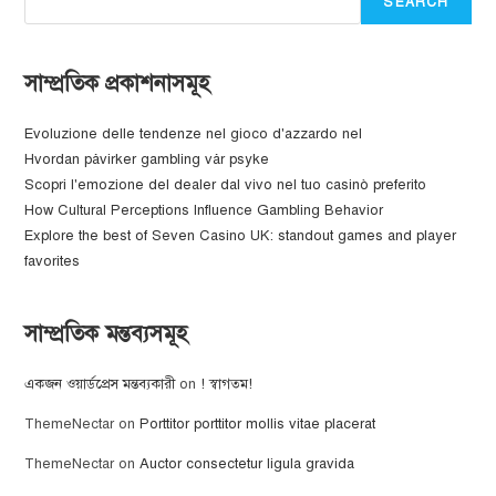
SEARCH
সাম্প্রতিক প্রকাশনাসমূহ
Evoluzione delle tendenze nel gioco d'azzardo nel
Hvordan påvirker gambling vår psyke
Scopri l'emozione del dealer dal vivo nel tuo casinò preferito
How Cultural Perceptions Influence Gambling Behavior
Explore the best of Seven Casino UK: standout games and player
favorites
সাম্প্রতিক মন্তব্যসমূহ
একজন ওয়ার্ডপ্রেস মন্তব্যকারী
on
! স্বাগতম!
ThemeNectar
on
Porttitor porttitor mollis vitae placerat
ThemeNectar
on
Auctor consectetur ligula gravida