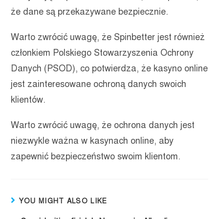
że dane są przekazywane bezpiecznie.
Warto zwrócić uwagę, że Spinbetter jest również
członkiem Polskiego Stowarzyszenia Ochrony
Danych (PSOD), co potwierdza, że kasyno online
jest zainteresowane ochroną danych swoich
klientów.
Warto zwrócić uwagę, że ochrona danych jest
niezwykle ważna w kasynach online, aby
zapewnić bezpieczeństwo swoim klientom.
YOU MIGHT ALSO LIKE