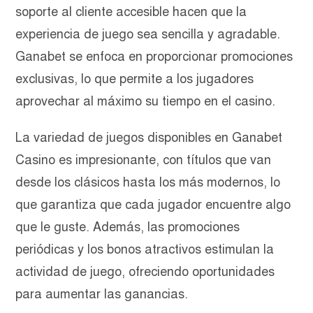
soporte al cliente accesible hacen que la
experiencia de juego sea sencilla y agradable.
Ganabet se enfoca en proporcionar promociones
exclusivas, lo que permite a los jugadores
aprovechar al máximo su tiempo en el casino.
La variedad de juegos disponibles en Ganabet
Casino es impresionante, con títulos que van
desde los clásicos hasta los más modernos, lo
que garantiza que cada jugador encuentre algo
que le guste. Además, las promociones
periódicas y los bonos atractivos estimulan la
actividad de juego, ofreciendo oportunidades
para aumentar las ganancias.