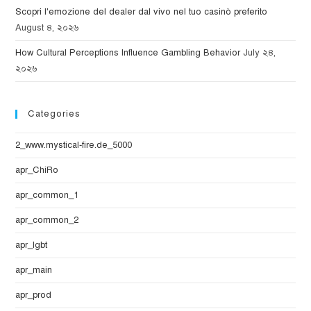
Scopri l'emozione del dealer dal vivo nel tuo casinò preferito
August ৪, ২০২৬
How Cultural Perceptions Influence Gambling Behavior
July ২৪,
২০২৬
Categories
2_www.mystical-fire.de_5000
apr_ChiRo
apr_common_1
apr_common_2
apr_lgbt
apr_main
apr_prod