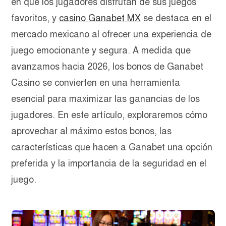
en que los jugadores disfrutan de sus juegos
favoritos, y
casino Ganabet MX
se destaca en el
mercado mexicano al ofrecer una experiencia de
juego emocionante y segura. A medida que
avanzamos hacia 2026, los bonos de Ganabet
Casino se convierten en una herramienta
esencial para maximizar las ganancias de los
jugadores. En este artículo, exploraremos cómo
aprovechar al máximo estos bonos, las
características que hacen a Ganabet una opción
preferida y la importancia de la seguridad en el
juego.