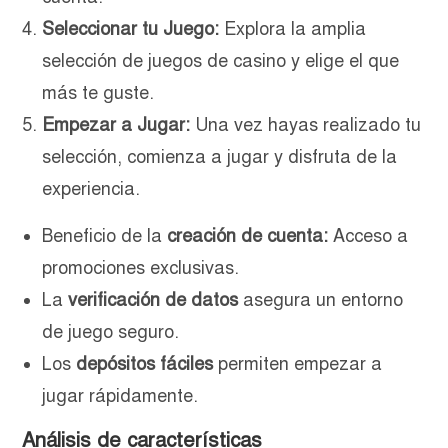
Seleccionar tu Juego:
Explora la amplia
selección de juegos de casino y elige el que
más te guste.
Empezar a Jugar:
Una vez hayas realizado tu
selección, comienza a jugar y disfruta de la
experiencia.
Beneficio de la
creación de cuenta:
Acceso a
promociones exclusivas.
La
verificación de datos
asegura un entorno
de juego seguro.
Los
depósitos fáciles
permiten empezar a
jugar rápidamente.
Análisis de características