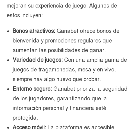
mejoran su experiencia de juego. Algunos de
estos incluyen:
Bonos atractivos:
Ganabet ofrece bonos de
bienvenida y promociones regulares que
aumentan las posibilidades de ganar.
Variedad de juegos:
Con una amplia gama de
juegos de tragamonedas, mesa y en vivo,
siempre hay algo nuevo que probar.
Entorno seguro:
Ganabet prioriza la seguridad
de los jugadores, garantizando que la
información personal y financiera esté
protegida.
Acceso móvil:
La plataforma es accesible