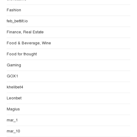
Fashion
feb_bettilt.io
Finance, Real Estate
Food & Beverage, Wine
Food for thought
Gaming
GOX1
khelibet4
Leonbet
Magius
mar_1
mar_10