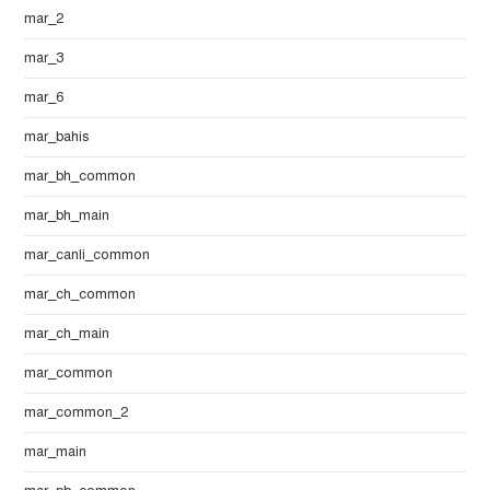
mar_2
mar_3
mar_6
mar_bahis
mar_bh_common
mar_bh_main
mar_canli_common
mar_ch_common
mar_ch_main
mar_common
mar_common_2
mar_main