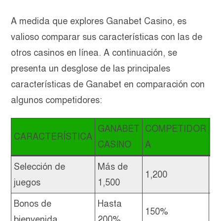
A medida que explores Ganabet Casino, es
valioso comparar sus características con las de
otros casinos en línea. A continuación, se
presenta un desglose de las principales
características de Ganabet en comparación con
algunos competidores:
GANABET
COMPETIDOR
C
CARACTERÍSTICA
CASINO
A
B
Selección de
Más de
1,200
1,
juegos
1,500
Bonos de
Hasta
150%
1
bienvenida
200%