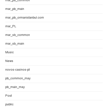
mar_pb_common
mar_pb_main
mar_pb_ormanistanbul.com
mar_PL
mar_sb_common
mar_sb_main
Music
News
novos-casinos-pt
pb_common_may
pb_main_may
Post
public