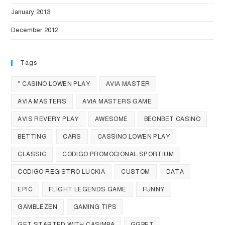
January 2013
December 2012
Tags
" CASINO LOWEN PLAY
AVIA MASTER
AVIA MASTERS
AVIA MASTERS GAME
AVIS REVERY PLAY
AWESOME
BEONBET CASINO
BETTING
CARS
CASSINO LOWEN PLAY
CLASSIC
CODIGO PROMOCIONAL SPORTIUM
CODIGO REGISTRO LUCKIA
CUSTOM
DATA
EPIC
FLIGHT LEGENDS GAME
FUNNY
GAMBLEZEN
GAMING TIPS
GET STARTED WITH CASIMBA
GGBET