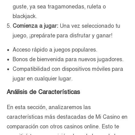
guste, ya sea tragamonedas, ruleta o
blackjack.
Comienza a jugar:
Una vez seleccionado tu
juego, ¡prepárate para disfrutar y ganar!
Acceso rápido a juegos populares.
Bonos de bienvenida para nuevos jugadores.
Compatibilidad con dispositivos móviles para
jugar en cualquier lugar.
Análisis de Características
En esta sección, analizaremos las
características más destacadas de Mi Casino en
comparación con otros casinos online. Esto te