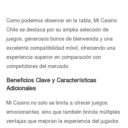
Como podemos observar en la tabla, Mi Casino
Chile se destaca por su amplia selección de
juegos, generosos bonos de bienvenida y una
excelente compatibilidad móvil, ofreciendo una
experiencia superior en comparación con
competidores del mercado.
Beneficios Clave y Características
Adicionales
Mi Casino no solo se limita a ofrecer juegos
emocionantes, sino que también brinda múltiples
ventajas que mejoran la experiencia del jugador.