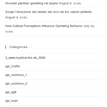
Hvordan påvirker gambling vår psyke
August ৪, ২০২৬
Scopri l'emozione del dealer dal vivo nel tuo casinò preferito
August ৪, ২০২৬
How Cultural Perceptions Influence Gambling Behavior
July ২৪,
২০২৬
Categories
2_www.mystical-fire.de_5000
apr_ChiRo
apr_common_1
apr_common_2
apr_lgbt
apr_main