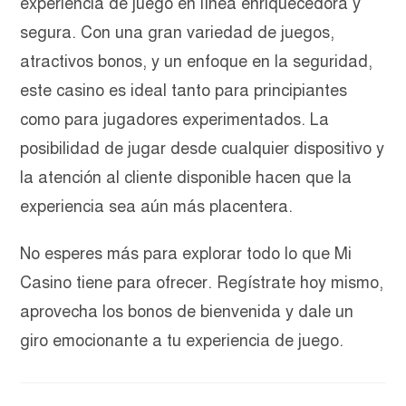
experiencia de juego en línea enriquecedora y
segura. Con una gran variedad de juegos,
atractivos bonos, y un enfoque en la seguridad,
este casino es ideal tanto para principiantes
como para jugadores experimentados. La
posibilidad de jugar desde cualquier dispositivo y
la atención al cliente disponible hacen que la
experiencia sea aún más placentera.
No esperes más para explorar todo lo que Mi
Casino tiene para ofrecer. Regístrate hoy mismo,
aprovecha los bonos de bienvenida y dale un
giro emocionante a tu experiencia de juego.