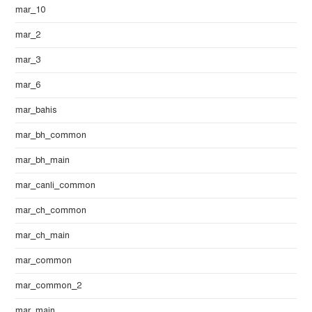
mar_10
mar_2
mar_3
mar_6
mar_bahis
mar_bh_common
mar_bh_main
mar_canli_common
mar_ch_common
mar_ch_main
mar_common
mar_common_2
mar_main