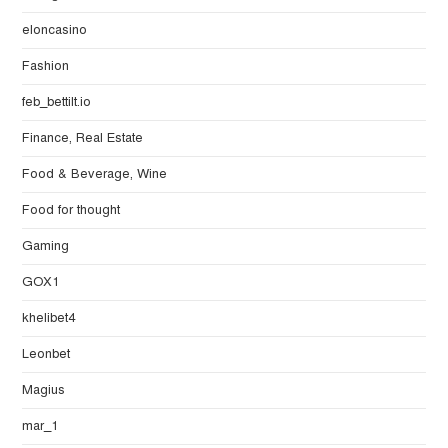
eloncasino
Fashion
feb_bettilt.io
Finance, Real Estate
Food & Beverage, Wine
Food for thought
Gaming
GOX1
khelibet4
Leonbet
Magius
mar_1