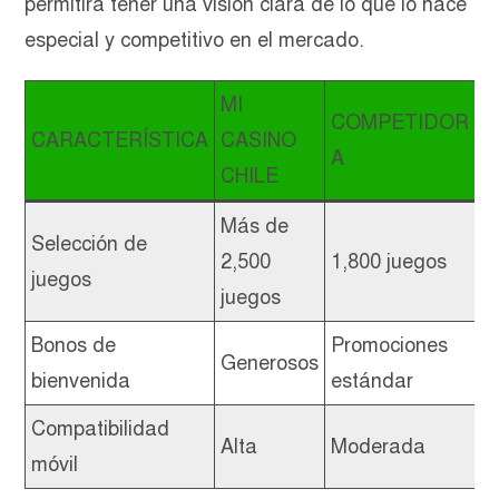
permitirá tener una visión clara de lo que lo hace
especial y competitivo en el mercado.
MI
COMPETIDOR
C
CARACTERÍSTICA
CASINO
A
B
CHILE
Más de
Selección de
2,500
1,800 juegos
2
juegos
juegos
Bonos de
Promociones
S
Generosos
bienvenida
estándar
e
Compatibilidad
Alta
Moderada
B
móvil