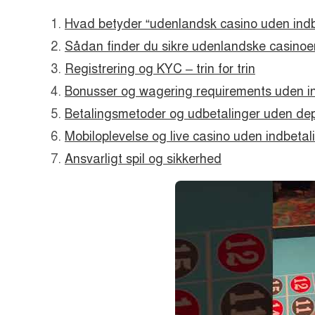
Hvad betyder “udenlandsk casino uden indb
Sådan finder du sikre udenlandske casinoe
Registrering og KYC – trin for trin
Bonusser og wagering requirements uden i
Betalingsmetoder og udbetalinger uden dep
Mobiloplevelse og live casino uden indbetal
Ansvarligt spil og sikkerhed