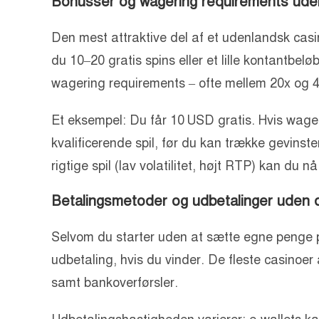
Bonusser og wagering requirements uden
Den mest attraktive del af et udenlandsk casi
du 10–20 gratis spins eller et lille kontantbe
wagering requirements – ofte mellem 20x og 
Et eksempel: Du får 10 USD gratis. Hvis wage
kvalificerende spil, før du kan trække gevins
rigtige spil (lav volatilitet, højt RTP) kan du n
Betalingsmetoder og udbetalinger uden 
Selvom du starter uden at sætte egne penge på
udbetaling, hvis du vinder. De fleste casinoer 
samt bankoverførsler.