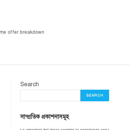
ome offer breakdown
Search
SEARCH
সাম্প্রতিক প্রকাশনাসমূহ