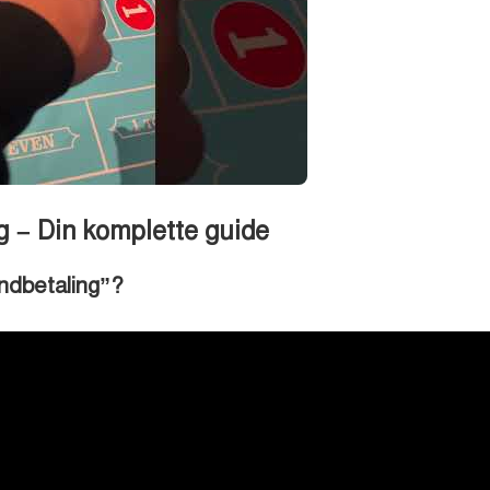
g – Din komplette guide
ndbetaling”?