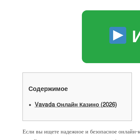
И
Содержимое
Vavada Онлайн Казино (2026)
Если вы ищете надежное и безопасное онлайн-к