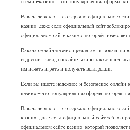
онлайн-казино – это популярная платформа, кот
Вавада зеркало – это зеркало официального сай
казино, даже если официальный сайт заблокиров
официальном сайте казино, который позволяет 
Вавада онлайн-казино предлагает игрокам широ
и другие. Вавада онлайн-казино также предлаг
им начать играть и получать выигрыши.
Если вы ищете надежное и безопасное онлайн-к
казино – это популярная платформа, которая пр
Вавада зеркало – это зеркало официального сай
казино, даже если официальный сайт заблокиров
официальном сайте казино, который позволяет 