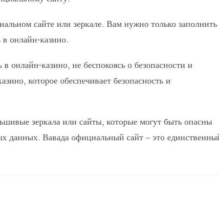
циальном сайте или зеркале. Вам нужно только заполнить
 в онлайн-казино.
ь в онлайн-казино, не беспокоясь о безопасности и
азино, которое обеспечивает безопасность и
ьшивые зеркала или сайты, которые могут быть опасны
ых данных. Вавада официальный сайт – это единственны