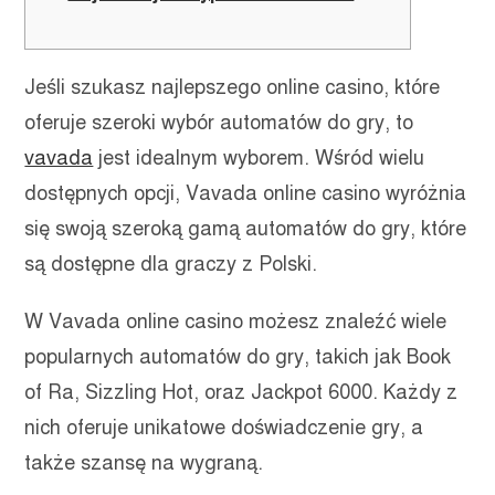
Jeśli szukasz najlepszego online casino, które
oferuje szeroki wybór automatów do gry, to
vavada
jest idealnym wyborem. Wśród wielu
dostępnych opcji, Vavada online casino wyróżnia
się swoją szeroką gamą automatów do gry, które
są dostępne dla graczy z Polski.
W Vavada online casino możesz znaleźć wiele
popularnych automatów do gry, takich jak Book
of Ra, Sizzling Hot, oraz Jackpot 6000. Każdy z
nich oferuje unikatowe doświadczenie gry, a
także szansę na wygraną.