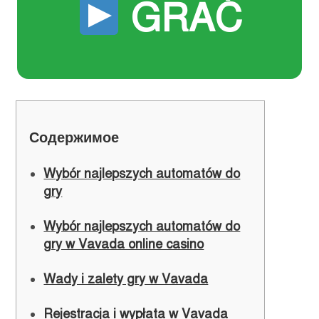
GRAĆ
Содержимое
Wybór najlepszych automatów do
gry
Wybór najlepszych automatów do
gry w Vavada online casino
Wady i zalety gry w Vavada
Rejestracja i wypłata w Vavada