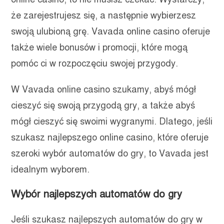
że zarejestrujesz się, a następnie wybierzesz
swoją ulubioną grę. Vavada online casino oferuje
także wiele bonusów i promocji, które mogą
pomóc ci w rozpoczęciu swojej przygody.
W Vavada online casino szukamy, abyś mógł
cieszyć się swoją przygodą gry, a także abyś
mógł cieszyć się swoimi wygranymi. Dlatego, jeśli
szukasz najlepszego online casino, które oferuje
szeroki wybór automatów do gry, to Vavada jest
idealnym wyborem.
Wybór najlepszych automatów do gry
Jeśli szukasz najlepszych automatów do gry w