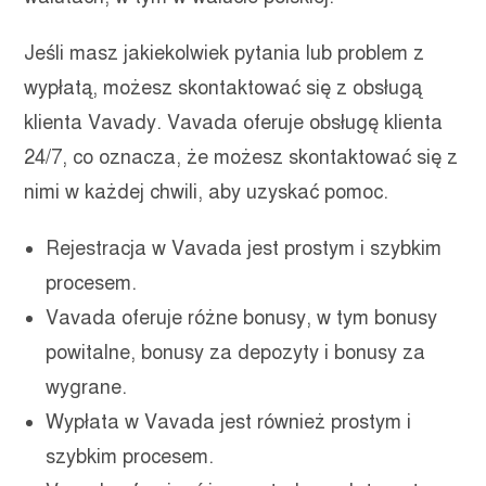
Jeśli masz jakiekolwiek pytania lub problem z
wypłatą, możesz skontaktować się z obsługą
klienta Vavady. Vavada oferuje obsługę klienta
24/7, co oznacza, że możesz skontaktować się z
nimi w każdej chwili, aby uzyskać pomoc.
Rejestracja w Vavada jest prostym i szybkim
procesem.
Vavada oferuje różne bonusy, w tym bonusy
powitalne, bonusy za depozyty i bonusy za
wygrane.
Wypłata w Vavada jest również prostym i
szybkim procesem.