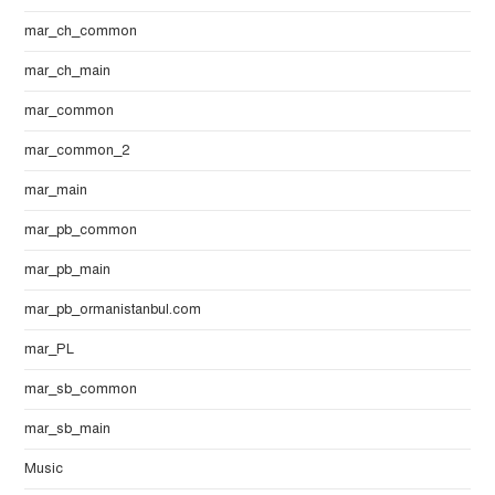
mar_ch_common
mar_ch_main
mar_common
mar_common_2
mar_main
mar_pb_common
mar_pb_main
mar_pb_ormanistanbul.com
mar_PL
mar_sb_common
mar_sb_main
Music