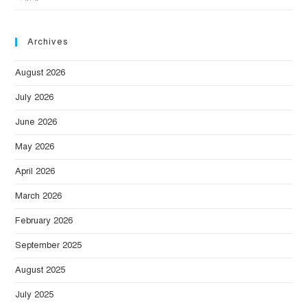
Archives
August 2026
July 2026
June 2026
May 2026
April 2026
March 2026
February 2026
September 2025
August 2025
July 2025