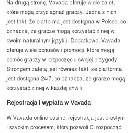
Na drugą stronę, Vavada oferuje wiele zalet,
które mogą przyciągnąć graczy. Jedną z nich
jest fakt, że platforma jest dostępna w Polsce, co
oznacza, że gracze mogą korzystać z niej w
swoim naturalnym języku. Dodatkowo, Vavada
oferuje wiele bonusów i promocji, które mogą
pomóc graczy w rozpoczęciu swojej przygody.
Strongem zaletą jest również fakt, że platforma
jest dostępna 24/7, co oznacza, że gracze mogą
korzystać z niej w każdej chwili.
Rejestracja i wypłata w Vavada
W Vavada online casino, rejestracja jest prostym
i szybkim procesem, który pozwoli Ci rozpocząć