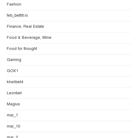
Fashion
feb_bettilt.io
Finance, Real Estate
Food & Beverage, Wine
Food for thought
Gaming
GOX1
khelibet4
Leonbet
Magius
mar_1
mar_10
mar_2