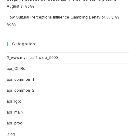
August ৪, ২০২৬
How Cultural Perceptions Influence Gambling Behavior
July ২৪,
২০২৬
Categories
2_www.mystical-fire.de_5000
apr_ChiRo
apr_common_1
apr_common_2
apr_lgbt
apr_main
apr_prod
Blog