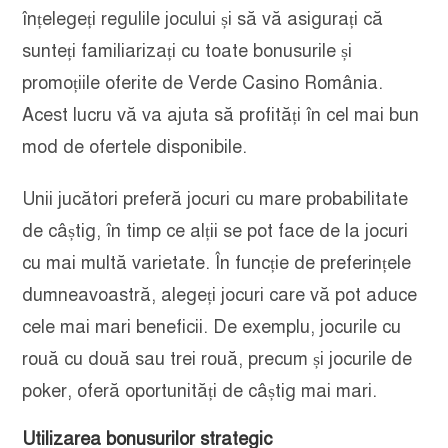
înțelegeți regulile jocului și să vă asigurați că
sunteți familiarizați cu toate bonusurile și
promoțiile oferite de Verde Casino România.
Acest lucru vă va ajuta să profități în cel mai bun
mod de ofertele disponibile.
Unii jucători preferă jocuri cu mare probabilitate
de câștig, în timp ce alții se pot face de la jocuri
cu mai multă varietate. În funcție de preferințele
dumneavoastră, alegeți jocuri care vă pot aduce
cele mai mari beneficii. De exemplu, jocurile cu
rouă cu două sau trei rouă, precum și jocurile de
poker, oferă oportunități de câștig mai mari.
Utilizarea bonusurilor strategic