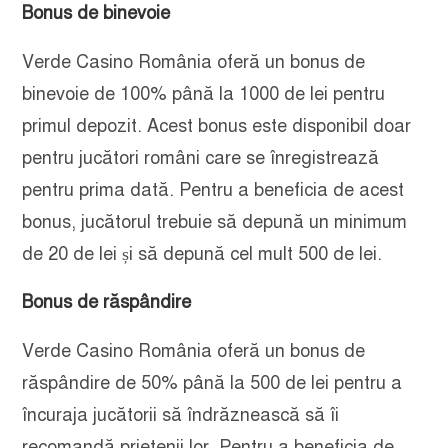
Bonus de binevoie
Verde Casino România oferă un bonus de
binevoie de 100% până la 1000 de lei pentru
primul depozit. Acest bonus este disponibil doar
pentru jucători români care se înregistrează
pentru prima dată. Pentru a beneficia de acest
bonus, jucătorul trebuie să depună un minimum
de 20 de lei și să depună cel mult 500 de lei.
Bonus de răspândire
Verde Casino România oferă un bonus de
răspândire de 50% până la 500 de lei pentru a
încuraja jucătorii să îndrăznească să îi
recomandă prietenii lor. Pentru a beneficia de