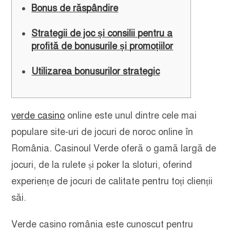
Bonus de răspândire
Strategii de joc și consilii pentru a
profită de bonusurile și promoțiilor
Utilizarea bonusurilor strategic
verde casino
online este unul dintre cele mai
populare site-uri de jocuri de noroc online în
România. Casinoul Verde oferă o gamă largă de
jocuri, de la rulete și poker la sloturi, oferind
experiențe de jocuri de calitate pentru toți clienții
săi.
Verde casino românia este cunoscut pentru