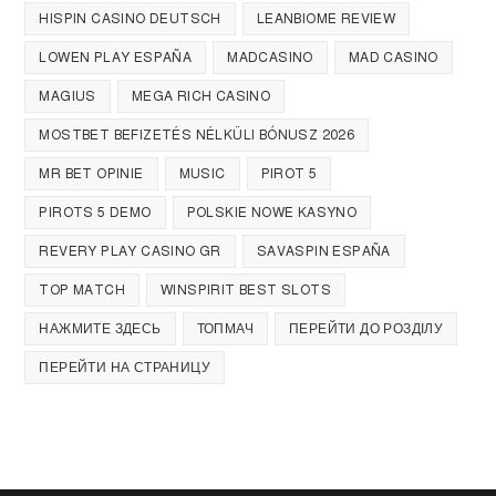
HISPIN CASINO DEUTSCH
LEANBIOME REVIEW
LOWEN PLAY ESPAÑA
MADCASINO
MAD CASINO
MAGIUS
MEGA RICH CASINO
MOSTBET BEFIZETÉS NÉLKÜLI BÓNUSZ 2026
MR BET OPINIE
MUSIC
PIROT 5
PIROTS 5 DEMO
POLSKIE NOWE KASYNO
REVERY PLAY CASINO GR
SAVASPIN ESPAÑA
TOP MATCH
WINSPIRIT BEST SLOTS
НАЖМИТЕ ЗДЕСЬ
ТОПМАЧ
ПЕРЕЙТИ ДО РОЗДІЛУ
ПЕРЕЙТИ НА СТРАНИЦУ