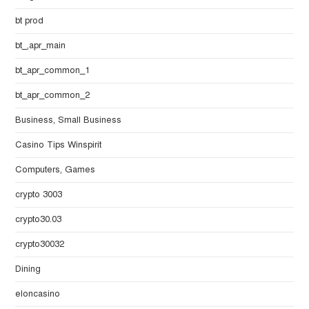
bt prod
bt_,apr_main
bt_apr_common_1
bt_apr_common_2
Business, Small Business
Casino Tips Winspirit
Computers, Games
crypto 3003
crypto30.03
crypto30032
Dining
eloncasino