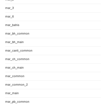
mar_3
mar_6
mar_bahis
mar_bh_common
mar_bh_main
mar_canli_common
mar_ch_common
mar_ch_main
mar_common
mar_common_2
mar_main
mar_pb_common