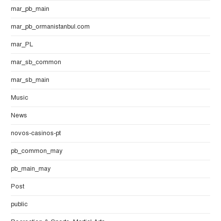
mar_pb_main
mar_pb_ormanistanbul.com
mar_PL
mar_sb_common
mar_sb_main
Music
News
novos-casinos-pt
pb_common_may
pb_main_may
Post
public