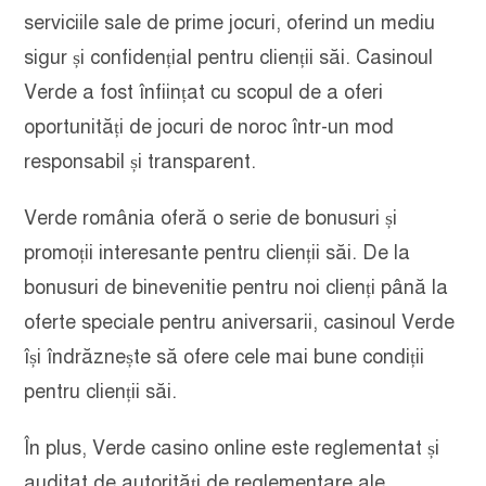
serviciile sale de prime jocuri, oferind un mediu
sigur și confidențial pentru clienții săi. Casinoul
Verde a fost înființat cu scopul de a oferi
oportunități de jocuri de noroc într-un mod
responsabil și transparent.
Verde românia oferă o serie de bonusuri și
promoții interesante pentru clienții săi. De la
bonusuri de binevenitie pentru noi clienți până la
oferte speciale pentru aniversarii, casinoul Verde
își îndrăznește să ofere cele mai bune condiții
pentru clienții săi.
În plus, Verde casino online este reglementat și
auditat de autorități de reglementare ale