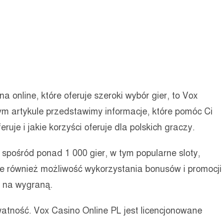
 online, które oferuje szeroki wybór gier, to Vox
ym artykule przedstawimy informacje, które pomóc Ci
eruje i jakie korzyści oferuje dla polskich graczy.
pośród ponad 1 000 gier, w tym popularne sloty,
ruje również możliwość wykorzystania bonusów i promocji
 na wygraną.
tność. Vox Casino Online PL jest licencjonowane