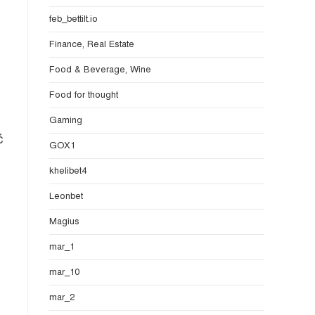
feb_bettilt.io
Finance, Real Estate
Food & Beverage, Wine
Food for thought
Gaming
ć
GOX1
khelibet4
Leonbet
Magius
mar_1
mar_10
mar_2