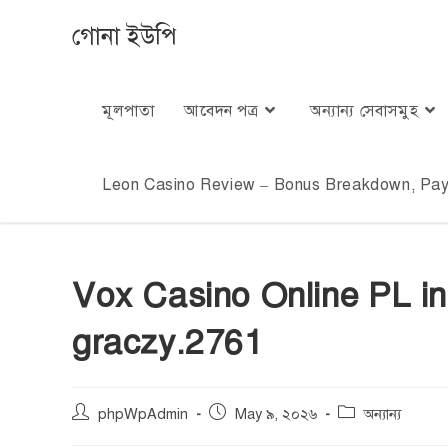
গোনা ইউপি
মূলপাতা
আবেদন পত্র
অন্যান্য সেবাসমুহ
Leon Casino Review – Bonus Breakdown, Paym
Vox Casino Online PL in
graczy.2761
phpWpAdmin
May ৯, ২০২৬
অন্যান্য