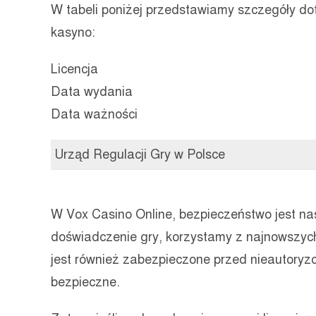
W tabeli poniżej przedstawiamy szczegóły doty
kasyno:
Licencja
Data wydania
Data ważności
Urząd Regulacji Gry w Polsce
W Vox Casino Online, bezpieczeństwo jest na
doświadczenie gry, korzystamy z najnowszyc
jest również zabezpieczone przed nieautory
bezpieczne.