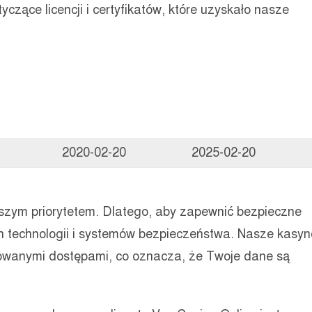
czące licencji i certyfikatów, które uzyskało nasze
2020-02-20
2025-02-20
szym priorytetem. Dlatego, aby zapewnić bezpieczne
h technologii i systemów bezpieczeństwa. Nasze kasyn
zowanymi dostępami, co oznacza, że Twoje dane są