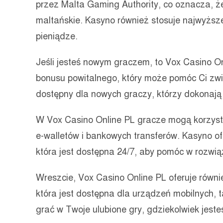
przez Malta Gaming Authority, co oznacza, ż
maltańskie. Kasyno również stosuje najwyższ
pieniądze.
Jeśli jesteś nowym graczem, to Vox Casino On
bonusu powitalnego, który może pomóc Ci zwi
dostępny dla nowych graczy, którzy dokonają
W Vox Casino Online PL gracze mogą korzysta
e-walletów i bankowych transferów. Kasyno ofe
która jest dostępna 24/7, aby pomóc w rozwi
Wreszcie, Vox Casino Online PL oferuje równi
która jest dostępna dla urządzeń mobilnych, t
grać w Twoje ulubione gry, gdziekolwiek jeste