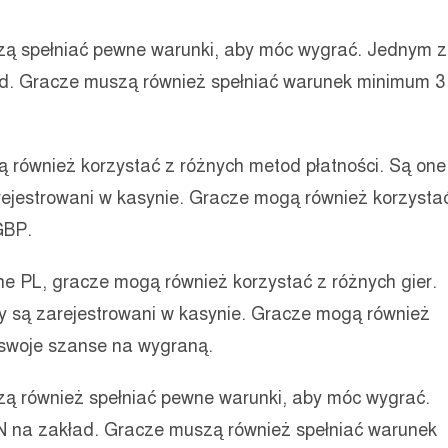
zą spełniać pewne warunki, aby móc wygrać. Jednym z
ad. Gracze muszą również spełniać warunek minimum 3
 również korzystać z różnych metod płatności. Są one
rejestrowani w kasynie. Gracze mogą również korzysta
GBP.
e PL, gracze mogą również korzystać z różnych gier.
zy są zarejestrowani w kasynie. Gracze mogą również
 swoje szanse na wygraną.
zą również spełniać pewne warunki, aby móc wygrać.
N na zakład. Gracze muszą również spełniać warunek