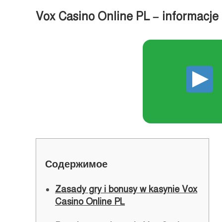
Vox Casino Online PL – informacje 
Содержимое
Zasady gry i bonusy w kasynie Vox
Casino Online PL