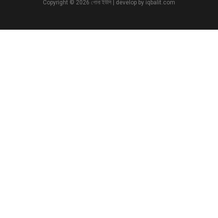
Copyright © 2026 গোনা ইউপি | develop by
iqbalit.com