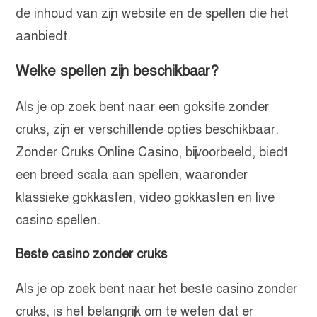
de inhoud van zijn website en de spellen die het
aanbiedt.
Welke spellen zijn beschikbaar?
Als je op zoek bent naar een goksite zonder
cruks, zijn er verschillende opties beschikbaar.
Zonder Cruks Online Casino, bijvoorbeeld, biedt
een breed scala aan spellen, waaronder
klassieke gokkasten, video gokkasten en live
casino spellen.
Beste casino zonder cruks
Als je op zoek bent naar het beste casino zonder
cruks, is het belangrijk om te weten dat er