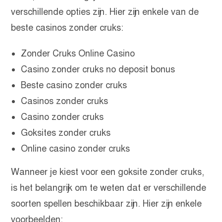
verschillende opties zijn. Hier zijn enkele van de
beste casinos zonder cruks:
Zonder Cruks Online Casino
Casino zonder cruks no deposit bonus
Beste casino zonder cruks
Casinos zonder cruks
Casino zonder cruks
Goksites zonder cruks
Online casino zonder cruks
Wanneer je kiest voor een goksite zonder cruks,
is het belangrijk om te weten dat er verschillende
soorten spellen beschikbaar zijn. Hier zijn enkele
voorbeelden: