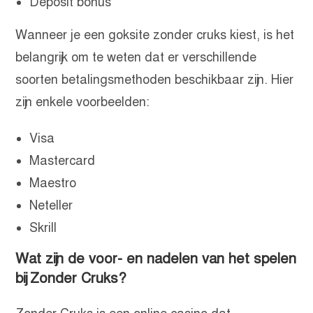
Deposit bonus
Wanneer je een goksite zonder cruks kiest, is het
belangrijk om te weten dat er verschillende
soorten betalingsmethoden beschikbaar zijn. Hier
zijn enkele voorbeelden:
Visa
Mastercard
Maestro
Neteller
Skrill
Wat zijn de voor- en nadelen van het spelen
bij Zonder Cruks?