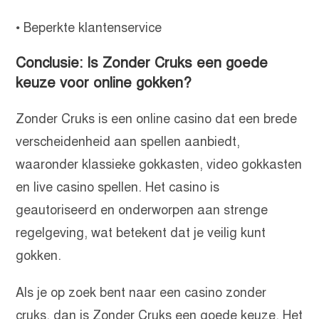
• Beperkte klantenservice
Conclusie: Is Zonder Cruks een goede
keuze voor online gokken?
Zonder Cruks is een online casino dat een brede
verscheidenheid aan spellen aanbiedt,
waaronder klassieke gokkasten, video gokkasten
en live casino spellen. Het casino is
geautoriseerd en onderworpen aan strenge
regelgeving, wat betekent dat je veilig kunt
gokken.
Als je op zoek bent naar een casino zonder
cruks, dan is Zonder Cruks een goede keuze. Het