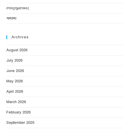
στοιχηματικες
অন্যান্য
Archives
August 2026
July 2026
June 2026
May 2026
April 2026
March 2026
February 2026
September 2025