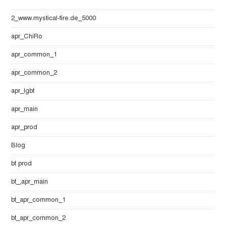
2_www.mystical-fire.de_5000
apr_ChiRo
apr_common_1
apr_common_2
apr_lgbt
apr_main
apr_prod
Blog
bt prod
bt_,apr_main
bt_apr_common_1
bt_apr_common_2