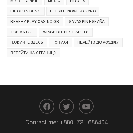
MR BET OPINIE
MUSIC
PIROT 5
PIROTS 5 DEMO
POLSKIE NOWE KASYNO
REVERY PLAY CASINO GR
SAVASPIN ESPAÑA
TOP MATCH
WINSPIRIT BEST SLOTS
НАЖМИТЕ ЗДЕСЬ
ТОПМАЧ
ПЕРЕЙТИ ДО РОЗДІЛУ
ПЕРЕЙТИ НА СТРАНИЦУ
Contact me:
+8801721 686404