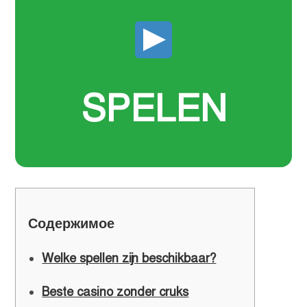
SPELEN
Содержимое
Welke spellen zijn beschikbaar?
Beste casino zonder cruks