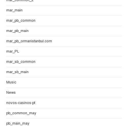
mar_common_2
mar_main
mar_pb_common
mar_pb_main
mar_pb_ormanistanbul.com
mar_PL
mar_sb_common
mar_sb_main
Music
News
novos-casinos-pt
pb_common_may
pb_main_may