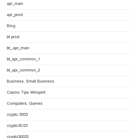
apr_main
apr_prod
Blog
bt prod
bt_,apr_main
bt_apr_common_1
bt_apr_common_2
Business, Small Business
Casino Tips Winspirit
Computers, Games
crypto 3003
crypto30.03
crypto30032