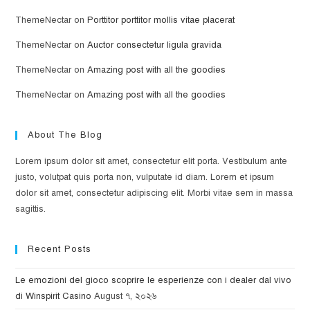
ThemeNectar
on
Porttitor porttitor mollis vitae placerat
ThemeNectar
on
Auctor consectetur ligula gravida
ThemeNectar
on
Amazing post with all the goodies
ThemeNectar
on
Amazing post with all the goodies
About The Blog
Lorem ipsum dolor sit amet, consectetur elit porta. Vestibulum ante
justo, volutpat quis porta non, vulputate id diam. Lorem et ipsum
dolor sit amet, consectetur adipiscing elit. Morbi vitae sem in massa
sagittis.
Recent Posts
Le emozioni del gioco scoprire le esperienze con i dealer dal vivo
di Winspirit Casino
August ৭, ২০২৬