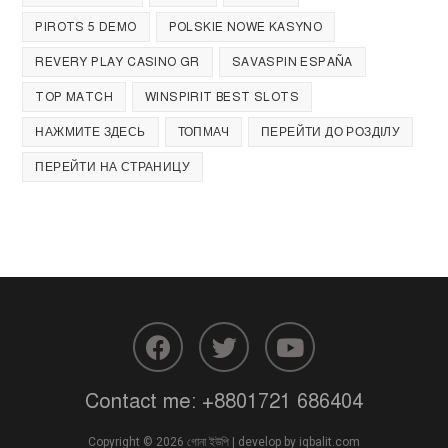
PIROTS 5 DEMO
POLSKIE NOWE KASYNO
REVERY PLAY CASINO GR
SAVASPIN ESPAÑA
TOP MATCH
WINSPIRIT BEST SLOTS
НАЖМИТЕ ЗДЕСЬ
ТОПМАЧ
ПЕРЕЙТИ ДО РОЗДІЛУ
ПЕРЕЙТИ НА СТРАНИЦУ
Contact me:
+8801721 686404
Copyright © 2026 গোনা ইউপি | develop by
iqbalit.com