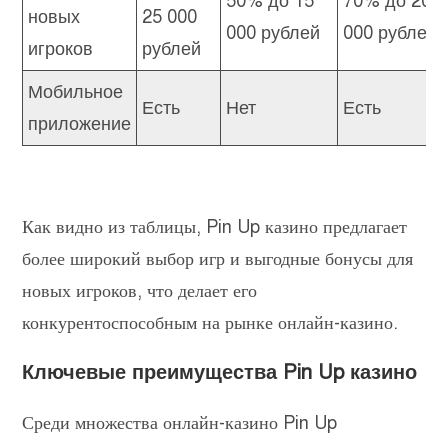
50% до 15
70% до 20
новых
25 000
000 рублей
000 рублей
игроков
рублей
Мобильное
Есть
Нет
Есть
приложение
Как видно из таблицы, Pin Up казино предлагает
более широкий выбор игр и выгодные бонусы для
новых игроков, что делает его
конкурентоспособным на рынке онлайн-казино.
Ключевые преимущества Pin Up казино
Среди множества онлайн-казино Pin Up