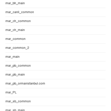
mar_bh_main
mar_canli_common
mar_ch_common
mar_ch_main
mar_common
mar_common_2
mar_main
mar_pb_common
mar_pb_main
mar_pb_ormanistanbul.com
mar_PL
mar_sb_common
mar_sb_main