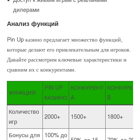
Доступ к живым играм с реальными
дилерами
Анализ функций
Pin Up казино предлагает множество функций,
которые делают его привлекательным для игроков.
Давайте рассмотрим ключевые характеристики и
сравним их с конкурентами.
PIN UP
КОНКУРЕНТ
КОНКУРЕН
ФУНКЦИЯ
КАЗИНО
A
B
Количество
2000+
1500+
1800+
игр
Бонусы для
100% до