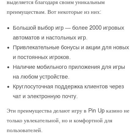
выделяется благодаря своим уникальным
преимуществам. Вот некоторые из них:
Большой выбор игр — более 2000 игровых
автоматов и настольных игр.
Привлекательные бонусы и акции для новых
и постоянных игроков.
Наличие мобильного приложения для игры
на любом устройстве.
Круглосуточная поддержка клиентов через
чат и электронную почту.
Эти преимущества делают игру в Pin Up казино не
только увлекательной, но и комфортной для
пользователей.