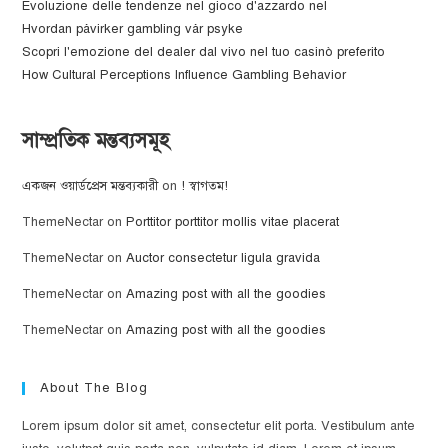
Evoluzione delle tendenze nel gioco d'azzardo nel
Hvordan påvirker gambling vår psyke
Scopri l'emozione del dealer dal vivo nel tuo casinò preferito
How Cultural Perceptions Influence Gambling Behavior
সাম্প্রতিক মন্তব্যসমূহ
একজন ওয়ার্ডপ্রেস মন্তব্যকারী
on
! স্বাগতম!
ThemeNectar
on
Porttitor porttitor mollis vitae placerat
ThemeNectar
on
Auctor consectetur ligula gravida
ThemeNectar
on
Amazing post with all the goodies
ThemeNectar
on
Amazing post with all the goodies
About The Blog
Lorem ipsum dolor sit amet, consectetur elit porta. Vestibulum ante