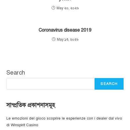
May ২০, ২০২৬
Coronavirus disease 2019
May ১৩, ২০২৬
Search
SEARCH
সাম্প্রতিক প্রকাশনাসমূহ
Le emozioni del gioco scoprire le esperienze con i dealer dal vivo
di Winspirit Casino