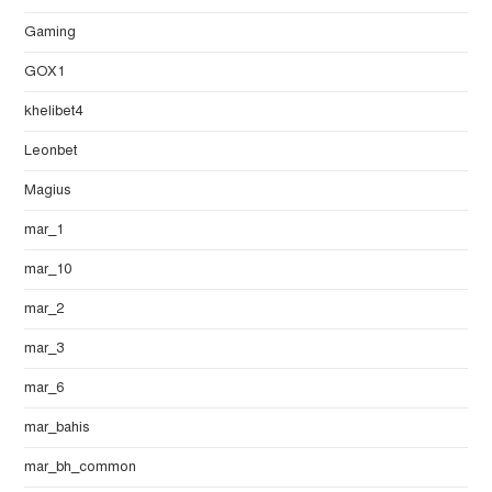
Gaming
GOX1
khelibet4
Leonbet
Magius
mar_1
mar_10
mar_2
mar_3
mar_6
mar_bahis
mar_bh_common