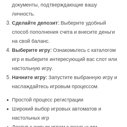
документы, подтверждающие вашу
личность.
Сделайте депозит:
Выберите удобный
способ пополнения счета и внесите деньги
на свой баланс.
Выберите игру:
Ознакомьтесь с каталогом
игр и выберите интересующий вас слот или
настольную игру.
Начните игру:
Запустите выбранную игру и
наслаждайтесь игровым процессом.
Простой процесс регистрации
Широкий выбор игровых автоматов и
настольных игр