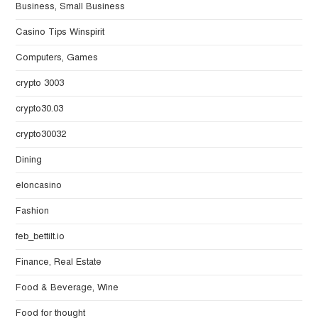
Business, Small Business
Casino Tips Winspirit
Computers, Games
crypto 3003
crypto30.03
crypto30032
Dining
eloncasino
Fashion
feb_bettilt.io
Finance, Real Estate
Food & Beverage, Wine
Food for thought