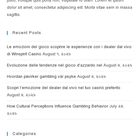
justo, volutpat quis porta non, vulputate id diam. Lorem et ipsum
dolor sit amet, consectetur adipiscing elit. Morbi vitae sem in massa
sagittis.
Recent Posts
Le emozioni del gioco scoprire le esperienze con i dealer dal vivo
di Winspirit Casino
August ৭, ২০২৬
Evoluzione delle tendenze nel gioco d'azzardo nel
August ৪, ২০২৬
Hvordan påvirker gambling vår psyke
August ৪, ২০২৬
Scopri l'emozione del dealer dal vivo nel tuo casinò preferito
August ৪, ২০২৬
How Cultural Perceptions Influence Gambling Behavior
July ২৪,
২০২৬
Categories