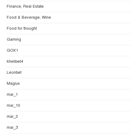
Finance, Real Estate
Food & Beverage, Wine
Food for thought
Gaming
GOX1
khelibet4
Leonbet
Magius
mar_1
mar_10
mar_2
mar_3