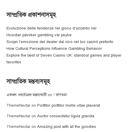
সাম্প্রতিক প্রকাশনাসমূহ
Evoluzione delle tendenze nel gioco d'azzardo nel
Hvordan påvirker gambling vår psyke
Scopri l'emozione del dealer dal vivo nel tuo casinò preferito
How Cultural Perceptions Influence Gambling Behavior
Explore the best of Seven Casino UK: standout games and player
favorites
সাম্প্রতিক মন্তব্যসমূহ
একজন ওয়ার্ডপ্রেস মন্তব্যকারী
on
! স্বাগতম!
ThemeNectar
on
Porttitor porttitor mollis vitae placerat
ThemeNectar
on
Auctor consectetur ligula gravida
ThemeNectar
on
Amazing post with all the goodies