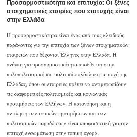
Προσαρμοστικότητα και επιτυχία: Οι ξένες
στοιχηματικές εταιρίες που επιτυχής είναι
στην Ελλάδα
Η προσαρμοστικότητα είναι ένας από τους κλειδιούς
παράγοντες για την επιτυχία των ξένων στοιχηματικών
εταιρειών που δέχονται Έλληνες στην Ελλάδα. Η
ανάγκη για προσαρμοστικότητα αποδίδεται στην
πολυπολιτισμική και πολιτικά πολύπλοκη περιοχή της
Ελλάδας, όπου οι εταιρείες πρέπει να αντιμετωπίζουν
τις διαφορετικές πολιτισμικές και κοινωνικές
προτιμήσεις των Ελλήνων. Η κατανόηση και η
αντίληψη των τοπικών προτιμήσεων και των
πολιτισμικών παραδόσεων είναι αποφασιστική για την
επιτυχή ενσωμάτωση στην τοπική αγορά.