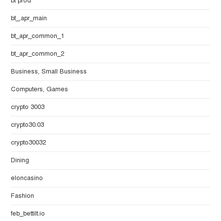
bt prod
bt_,apr_main
bt_apr_common_1
bt_apr_common_2
Business, Small Business
Computers, Games
crypto 3003
crypto30.03
crypto30032
Dining
eloncasino
Fashion
feb_bettilt.io