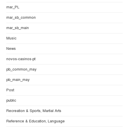
mar_PL
mar_sb_common
mar_sb_main
Music
News
novos-casinos-pt
pb_common_may
pb_main_may
Post
public
Recreation & Sports, Martial Arts
Reference & Education, Language