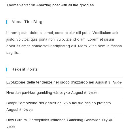
ThemeNectar
on
Amazing post with all the goodies
About The Blog
Lorem ipsum dolor sit amet, consectetur elit porta. Vestibulum ante
justo, volutpat quis porta non, vulputate id diam. Lorem et ipsum
dolor sit amet, consectetur adipiscing elit. Morbi vitae sem in massa
sagittis.
Recent Posts
Evoluzione delle tendenze nel gioco d'azzardo nel
August ৪, ২০২৬
Hvordan påvirker gambling vår psyke
August ৪, ২০২৬
Scopri l'emozione del dealer dal vivo nel tuo casinò preferito
August ৪, ২০২৬
How Cultural Perceptions Influence Gambling Behavior
July ২৪,
২০২৬