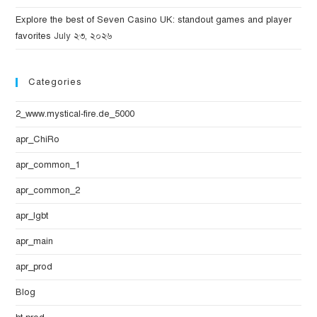
Explore the best of Seven Casino UK: standout games and player
favorites
July ২৩, ২০২৬
Categories
2_www.mystical-fire.de_5000
apr_ChiRo
apr_common_1
apr_common_2
apr_lgbt
apr_main
apr_prod
Blog