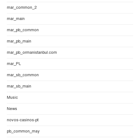
mar_common_2
mar_main
mar_pb_common
mar_pb_main
mar_pb_ormanistanbul.com
mar_PL
mar_sb_common
mar_sb_main
Music
News
novos-casinos-pt
pb_common_may