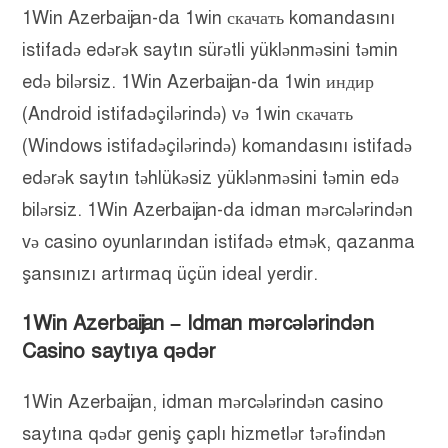
1Win Azerbaijan-da 1win скачать komandasını
istifadə edərək saytın sürətli yüklənməsini təmin
edə bilərsiz. 1Win Azerbaijan-da 1win индир
(Android istifadəçilərində) və 1win скачать
(Windows istifadəçilərində) komandasını istifadə
edərək saytın təhlükəsiz yüklənməsini təmin edə
bilərsiz. 1Win Azerbaijan-da idman mərcələrindən
və casino oyunlarından istifadə etmək, qazanma
şansınızı artırmaq üçün ideal yerdir.
1Win Azerbaijan – Idman mərcələrindən
Casino saytıya qədər
1Win Azerbaijan, idman mərcələrindən casino
saytına qədər geniş çaplı hizmetlər tərəfindən