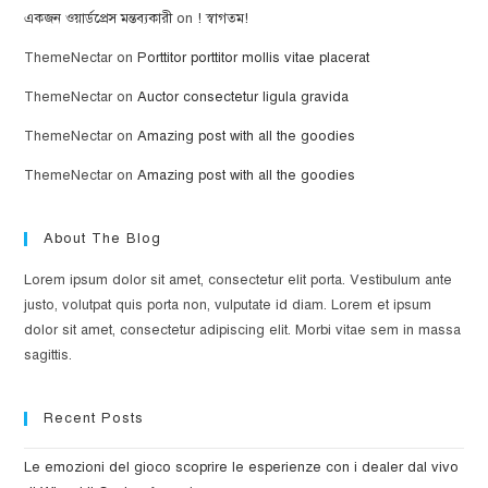
একজন ওয়ার্ডপ্রেস মন্তব্যকারী
on
! স্বাগতম!
ThemeNectar
on
Porttitor porttitor mollis vitae placerat
ThemeNectar
on
Auctor consectetur ligula gravida
ThemeNectar
on
Amazing post with all the goodies
ThemeNectar
on
Amazing post with all the goodies
About The Blog
Lorem ipsum dolor sit amet, consectetur elit porta. Vestibulum ante
justo, volutpat quis porta non, vulputate id diam. Lorem et ipsum
dolor sit amet, consectetur adipiscing elit. Morbi vitae sem in massa
sagittis.
Recent Posts
Le emozioni del gioco scoprire le esperienze con i dealer dal vivo