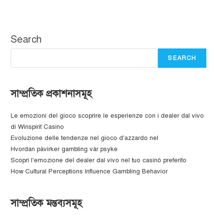
Search
SEARCH
সাম্প্রতিক প্রকাশনাসমূহ
Le emozioni del gioco scoprire le esperienze con i dealer dal vivo
di Winspirit Casino
Evoluzione delle tendenze nel gioco d'azzardo nel
Hvordan påvirker gambling vår psyke
Scopri l'emozione del dealer dal vivo nel tuo casinò preferito
How Cultural Perceptions Influence Gambling Behavior
সাম্প্রতিক মন্তব্যসমূহ