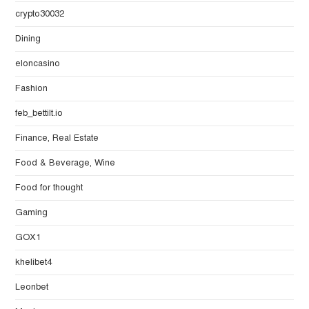
crypto30032
Dining
eloncasino
Fashion
feb_bettilt.io
Finance, Real Estate
Food & Beverage, Wine
Food for thought
Gaming
GOX1
khelibet4
Leonbet