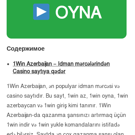
OYNA
Содержимое
1Win Azerbaijan – Idman mərcələrindən
Casino saytıya qədər
1Win Azerbaijan, ən populyar idman mərcəsi və
casino saytıdır. Bu sayt, 1win az, 1win oyna, 1win
azerbaycan və 1win giriş kimi tanınır. 1Win
Azerbaijan-da qazanma şansınızı artırmaq üçün
1win indir və 1win yukle komandalarını istifadə
edə bilərsiz. Saytda ən çox qazanma şansı olan