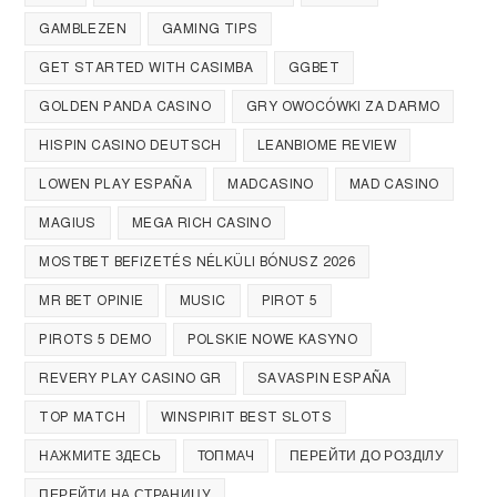
GAMBLEZEN
GAMING TIPS
GET STARTED WITH CASIMBA
GGBET
GOLDEN PANDA CASINO
GRY OWOCÓWKI ZA DARMO
HISPIN CASINO DEUTSCH
LEANBIOME REVIEW
LOWEN PLAY ESPAÑA
MADCASINO
MAD CASINO
MAGIUS
MEGA RICH CASINO
MOSTBET BEFIZETÉS NÉLKÜLI BÓNUSZ 2026
MR BET OPINIE
MUSIC
PIROT 5
PIROTS 5 DEMO
POLSKIE NOWE KASYNO
REVERY PLAY CASINO GR
SAVASPIN ESPAÑA
TOP MATCH
WINSPIRIT BEST SLOTS
НАЖМИТЕ ЗДЕСЬ
ТОПМАЧ
ПЕРЕЙТИ ДО РОЗДІЛУ
ПЕРЕЙТИ НА СТРАНИЦУ