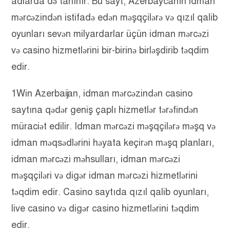
adlarda də tanınır. Bu sayt, Azerbaycanın idman
mərcəzindən istifadə edən məşqçilərə və qızıl qalib
oyunları sevən milyardarlar üçün idman mərcəzi
və casino hizmetlərini bir-birinə birləşdirib təqdim
edir.
1Win Azerbaijan, idman mərcəzindən casino
saytına qədər geniş çaplı hizmetlər tərəfindən
müraciət edilir. Idman mərcəzi məşqçilərə məşq və
idman məqsədlərini həyata keçirən məşq planları,
idman mərcəzi məhsulları, idman mərcəzi
məşqçiləri və digər idman mərcəzi hizmetlərini
təqdim edir. Casino saytıda qızıl qalib oyunları,
live casino və digər casino hizmetlərini təqdim
edir.