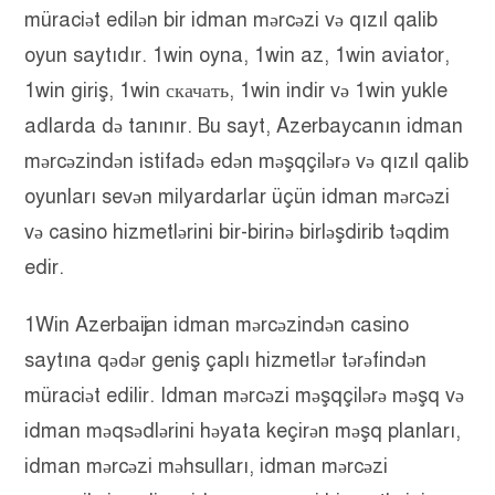
müraciət edilən bir idman mərcəzi və qızıl qalib
oyun saytıdır. 1win oyna, 1win az, 1win aviator,
1win giriş, 1win скачать, 1win indir və 1win yukle
adlarda də tanınır. Bu sayt, Azerbaycanın idman
mərcəzindən istifadə edən məşqçilərə və qızıl qalib
oyunları sevən milyardarlar üçün idman mərcəzi
və casino hizmetlərini bir-birinə birləşdirib təqdim
edir.
1Win Azerbaijan idman mərcəzindən casino
saytına qədər geniş çaplı hizmetlər tərəfindən
müraciət edilir. Idman mərcəzi məşqçilərə məşq və
idman məqsədlərini həyata keçirən məşq planları,
idman mərcəzi məhsulları, idman mərcəzi