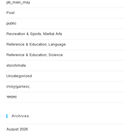
pb_main_may
Post
public
Recreation & Sports, Martial Arts
Reference & Education, Language
Reference & Education, Science
stoichimata
Uncategorized
στοιχηματικες
অন্যান্য
Archives
August 2026