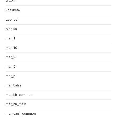
GOX1
khelibet4
Leonbet
Magius
mar_1
mar_10
mar_2
mar_3
mar_6
mar_bahis
mar_bh_common
mar_bh_main
mar_canli_common