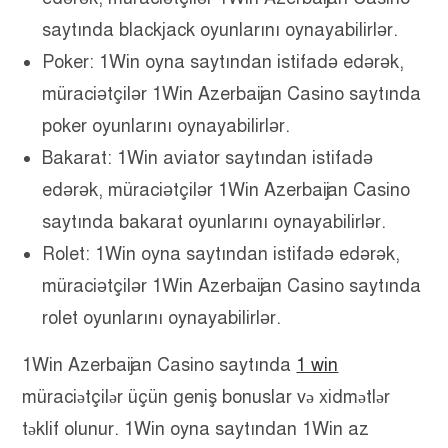
saytında blackjack oyunlarını oynayabilirlər.
Poker: 1Win oyna saytından istifadə edərək,
müraciətçilər 1Win Azerbaijan Casino saytında
poker oyunlarını oynayabilirlər.
Bakarat: 1Win aviator saytından istifadə
edərək, müraciətçilər 1Win Azerbaijan Casino
saytında bakarat oyunlarını oynayabilirlər.
Rolet: 1Win oyna saytından istifadə edərək,
müraciətçilər 1Win Azerbaijan Casino saytında
rolet oyunlarını oynayabilirlər.
1Win Azerbaijan Casino saytında
1 win
müraciətçilər üçün geniş bonuslar və xidmətlər
təklif olunur. 1Win oyna saytından 1Win az