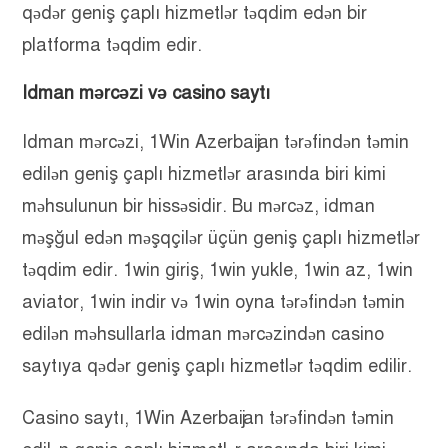
qədər geniş çaplı hizmetlər təqdim edən bir
platforma təqdim edir.
Idman mərcəzi və casino saytı
Idman mərcəzi, 1Win Azerbaijan tərəfindən təmin
edilən geniş çaplı hizmetlər arasında biri kimi
məhsulunun bir hissəsidir. Bu mərcəz, idman
məşğul edən məşqçilər üçün geniş çaplı hizmetlər
təqdim edir. 1win giriş, 1win yukle, 1win az, 1win
aviator, 1win indir və 1win oyna tərəfindən təmin
edilən məhsullarla idman mərcəzindən casino
saytıya qədər geniş çaplı hizmetlər təqdim edilir.
Casino saytı, 1Win Azerbaijan tərəfindən təmin