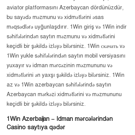
aviator platformasını Azerbaycan dördünüzdür,
bu sayədə məzmunu və xidmətlərini əsas
məqsədlərə uyğunlaşdırır. 1Win giriş və 1Win indir
səhifələrindən saytın məzmunu və xidmətlərini
keçidli bir şəkildə izləyə bilərsiniz. 1Win скачать və
1Win yukle səhifələrindən saytın mobil versiyasını
yuxayır və idman mərcəzinin məzmununu və
xidmətlərini ən yaxşı şəkildə izləyə bilərsiniz. 1Win
az və 1Win azerbaycan səhifələrində saytın
Azerbaycan mərkəzi xidmətlərini və məzmununu
keçidli bir şəkildə izləyə bilərsiniz.
1Win Azerbaijan – Idman mərcələrindən
Casino saytıya qədər