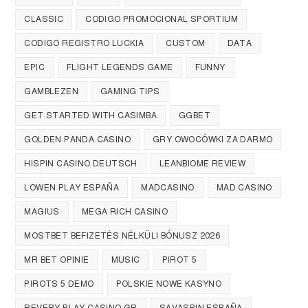
CLASSIC
CODIGO PROMOCIONAL SPORTIUM
CODIGO REGISTRO LUCKIA
CUSTOM
DATA
EPIC
FLIGHT LEGENDS GAME
FUNNY
GAMBLEZEN
GAMING TIPS
GET STARTED WITH CASIMBA
GGBET
GOLDEN PANDA CASINO
GRY OWOCÓWKI ZA DARMO
HISPIN CASINO DEUTSCH
LEANBIOME REVIEW
LOWEN PLAY ESPAÑA
MADCASINO
MAD CASINO
MAGIUS
MEGA RICH CASINO
MOSTBET BEFIZETÉS NÉLKÜLI BÓNUSZ 2026
MR BET OPINIE
MUSIC
PIROT 5
PIROTS 5 DEMO
POLSKIE NOWE KASYNO