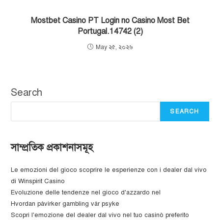
Mostbet Casino PT Login no Casino Most Bet
Portugal.14742 (2)
May ২৫, ২০২৬
Search
SEARCH
সাম্প্রতিক প্রকাশনাসমূহ
Le emozioni del gioco scoprire le esperienze con i dealer dal vivo
di Winspirit Casino
Evoluzione delle tendenze nel gioco d'azzardo nel
Hvordan påvirker gambling vår psyke
Scopri l'emozione del dealer dal vivo nel tuo casinò preferito