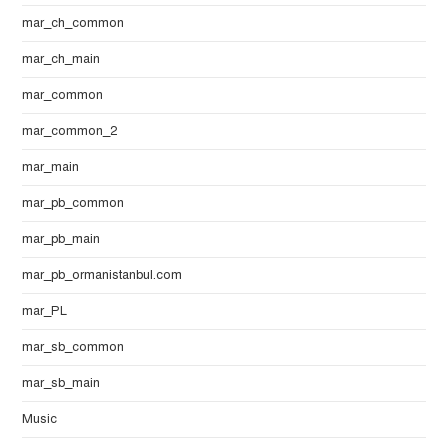
mar_ch_common
mar_ch_main
mar_common
mar_common_2
mar_main
mar_pb_common
mar_pb_main
mar_pb_ormanistanbul.com
mar_PL
mar_sb_common
mar_sb_main
Music