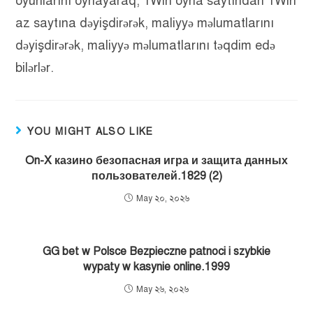
oyunlarını oynayaraq, 1Win oyna saytından 1Win
az saytına dəyişdirərək, maliyyə məlumatlarını
dəyişdirərək, maliyyə məlumatlarını təqdim edə
bilərlər.
YOU MIGHT ALSO LIKE
On-X казино безопасная игра и защита данных
пользователей.1829 (2)
May ২০, ২০২৬
GG bet w Polsce Bezpieczne patnoci i szybkie
wypaty w kasynie online.1999
May ২৬, ২০২৬