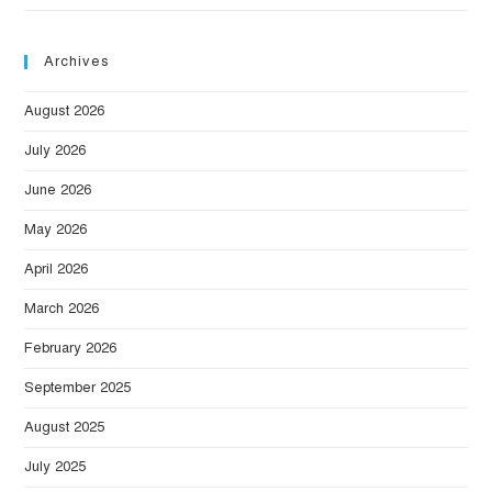
Archives
August 2026
July 2026
June 2026
May 2026
April 2026
March 2026
February 2026
September 2025
August 2025
July 2025