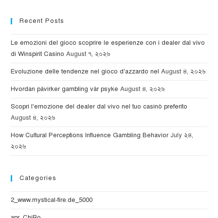
Recent Posts
Le emozioni del gioco scoprire le esperienze con i dealer dal vivo
di Winspirit Casino
August ৭, ২০২৬
Evoluzione delle tendenze nel gioco d'azzardo nel
August ৪, ২০২৬
Hvordan påvirker gambling vår psyke
August ৪, ২০২৬
Scopri l'emozione del dealer dal vivo nel tuo casinò preferito
August ৪, ২০২৬
How Cultural Perceptions Influence Gambling Behavior
July ২৪,
২০২৬
Categories
2_www.mystical-fire.de_5000
apr_ChiRo