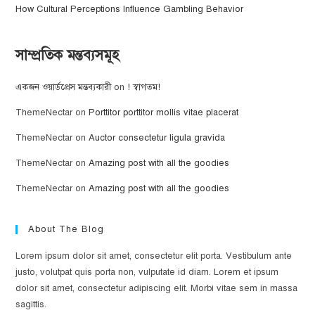
How Cultural Perceptions Influence Gambling Behavior
সাম্প্রতিক মন্তব্যসমূহ
একজন ওয়ার্ডপ্রেস মন্তব্যকারী
on
! স্বাগতম!
ThemeNectar
on
Porttitor porttitor mollis vitae placerat
ThemeNectar
on
Auctor consectetur ligula gravida
ThemeNectar
on
Amazing post with all the goodies
ThemeNectar
on
Amazing post with all the goodies
About The Blog
Lorem ipsum dolor sit amet, consectetur elit porta. Vestibulum ante
justo, volutpat quis porta non, vulputate id diam. Lorem et ipsum
dolor sit amet, consectetur adipiscing elit. Morbi vitae sem in massa
sagittis.