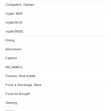
Computers, Games
crypto 3003
crypto30.03
crypto30032
Dining
eloncasino
Fashion
feb_bettilt.io
Finance, Real Estate
Food & Beverage, Wine
Food for thought
Gaming