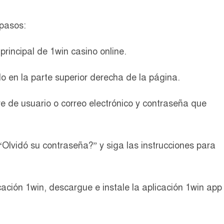
 pasos:
rincipal de 1win casino online.
do en la parte superior derecha de la página.
e de usuario o correo electrónico y contraseña que
“Olvidó su contraseña?” y siga las instrucciones para
licación 1win, descargue e instale la aplicación 1win app