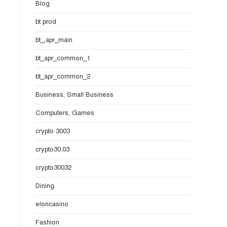
Blog
bt prod
bt_,apr_main
bt_apr_common_1
bt_apr_common_2
Business, Small Business
Computers, Games
crypto 3003
crypto30.03
crypto30032
Dining
eloncasino
Fashion