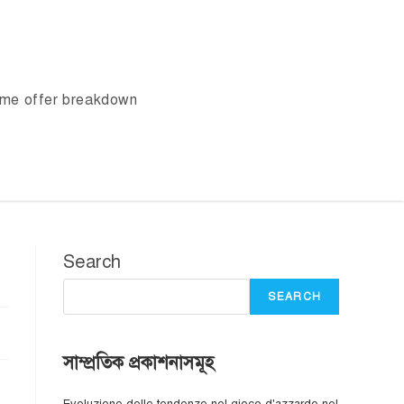
ome offer breakdown
Search
SEARCH
সাম্প্রতিক প্রকাশনাসমূহ