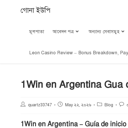
গোনা ইউপি
মূলপাতা
আবেদন পত্র
অন্যান্য সেবাসমুহ
Leon Casino Review – Bonus Breakdown, Paym
1Win en Argentina Gua d
quartz33747
May ২২, ২০২৬
Blog
1Win en Argentina – Guía de inicio