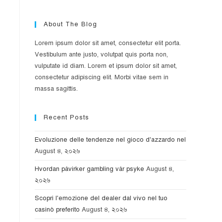
About The Blog
Lorem ipsum dolor sit amet, consectetur elit porta.
Vestibulum ante justo, volutpat quis porta non,
vulputate id diam. Lorem et ipsum dolor sit amet,
consectetur adipiscing elit. Morbi vitae sem in
massa sagittis.
Recent Posts
Evoluzione delle tendenze nel gioco d'azzardo nel
August ৪, ২০২৬
Hvordan påvirker gambling vår psyke
August ৪,
২০২৬
,
Scopri l'emozione del dealer dal vivo nel tuo
casinò preferito
August ৪, ২০২৬