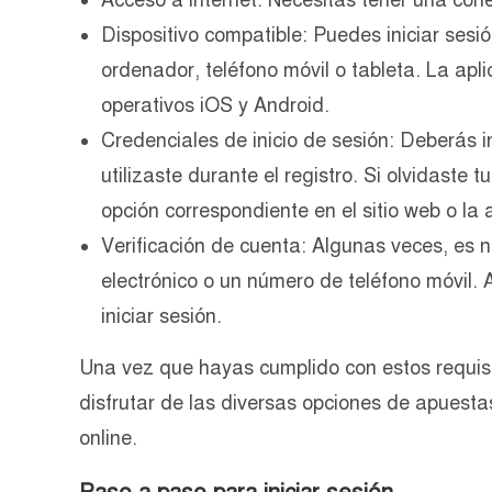
Acceso a internet: Necesitas tener una cone
Dispositivo compatible: Puedes iniciar sesi
ordenador, teléfono móvil o tableta. La apl
operativos iOS y Android.
Credenciales de inicio de sesión: Deberás 
utilizaste durante el registro. Si olvidaste 
opción correspondiente en el sitio web o la 
Verificación de cuenta: Algunas veces, es n
electrónico o un número de teléfono móvil
iniciar sesión.
Una vez que hayas cumplido con estos requisi
disfrutar de las diversas opciones de apuesta
online.