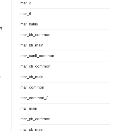
mar_3
mar_6
mar_bahis
er
mar_bh_common
mar_bh_main
mar_canli_common
mar_ch_common
é
mar_ch_main
mar_common
mar_common_2
mar_main
mar_pb_common
mar_pb_main