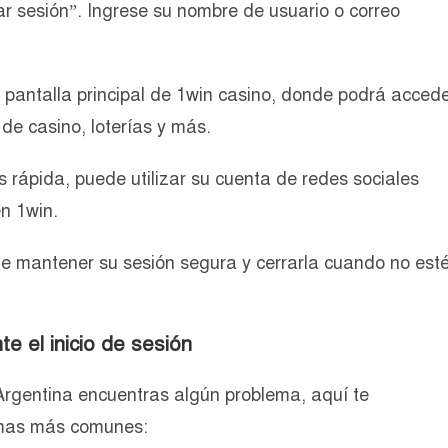
iar sesión”. Ingrese su nombre de usuario o correo
a pantalla principal de 1win casino, donde podrá acced
de casino, loterías y más.
s rápida, puede utilizar su cuenta de redes sociales
n 1win.
 de mantener su sesión segura y cerrarla cuando no est
 el inicio de sesión
n Argentina encuentras algún problema, aquí te
emas más comunes: