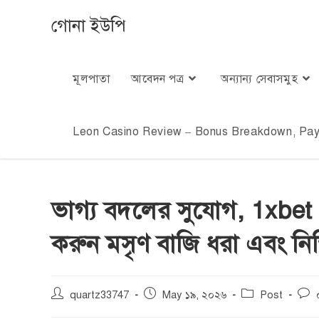
গোনা ইউপি
মূলপাতা
আবেদন পত্র
অন্যান্য সেবাসমুহ
Leon Casino Review – Bonus Breakdown, Paym
ভাগ্য বদলের সুযোগ, 1xb
করুন মসৃণ বাজি ধরা এবং নিশ
quartz33747
May ১৯, ২০২৬
Post