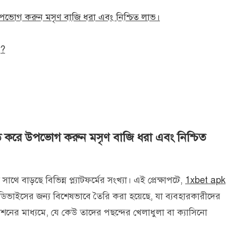
ভোগ করুন মসৃণ বাজি ধরা এবং নিশ্চিত লাভ।
ন?
 করে উপভোগ করুন মসৃণ বাজি ধরা এবং নিশ্চিত
বাড়ছে বিভিন্ন প্ল্যাটফর্মের সংখ্যা। এই প্রেক্ষাপটে,
1xbet apk
েড ডিভাইসের জন্য বিশেষভাবে তৈরি করা হয়েছে, যা ব্যবহারকারীদের
িকেশনের মাধ্যমে, যে কেউ তাদের পছন্দের খেলাধুলা বা ক্যাসিনো