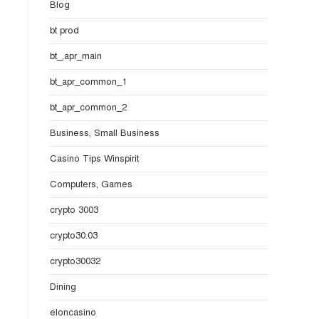
Blog
bt prod
bt_,apr_main
bt_apr_common_1
bt_apr_common_2
Business, Small Business
Casino Tips Winspirit
Computers, Games
crypto 3003
crypto30.03
crypto30032
Dining
eloncasino