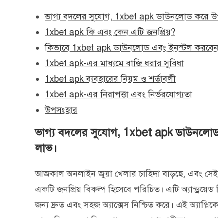
ভাগ্য বদলের সুযোগ, 1xbet apk ডাউনলোড করে উপ
1xbet apk কি এবং কেন এটি জনপ্রিয়?
কিভাবে 1xbet apk ডাউনলোড এবং ইনস্টল করবে
1xbet apk-এর মাধ্যমে বাজি ধরার সুবিধা
1xbet apk ব্যবহারের নিয়ম ও শর্তাবলী
1xbet apk-এর নিরাপত্তা এবং নির্ভরযোগ্যতা
উপসংহার
ভাগ্য বদলের সুযোগ, 1xbet apk ডাউনলোড
লাভ।
আজকাল অনলাইন জুয়া খেলার চাহিদা বাড়ছে, এবং সেই সাথে 
একটি জনপ্রিয় বিকল্প হিসেবে পরিচিত। এটি অ্যান্ড্রয়
জন্য দ্রুত এবং সহজ অ্যাক্সেস নিশ্চিত করে। এই অ্যাপ্ল