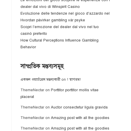
Le emozioni del gioco scoprire le esperienze con i
dealer dal vivo di Winspirit Casino
Evoluzione delle tendenze nel gioco d'azzardo nel
Hvordan påvirker gambling vår psyke
Scopri l'emozione del dealer dal vivo nel tuo
casinò preferito
How Cultural Perceptions Influence Gambling
Behavior
সাম্প্রতিক মন্তব্যসমূহ
একজন ওয়ার্ডপ্রেস মন্তব্যকারী
on
! স্বাগতম!
ThemeNectar
on
Porttitor porttitor mollis vitae
placerat
ThemeNectar
on
Auctor consectetur ligula gravida
ThemeNectar
on
Amazing post with all the goodies
ThemeNectar
on
Amazing post with all the goodies