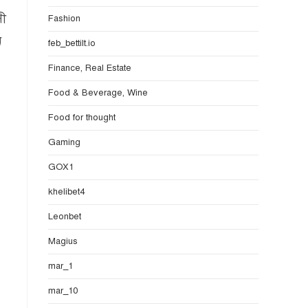
সী
Fashion
ে
feb_bettilt.io
Finance, Real Estate
Food & Beverage, Wine
Food for thought
Gaming
GOX1
khelibet4
Leonbet
Magius
mar_1
mar_10