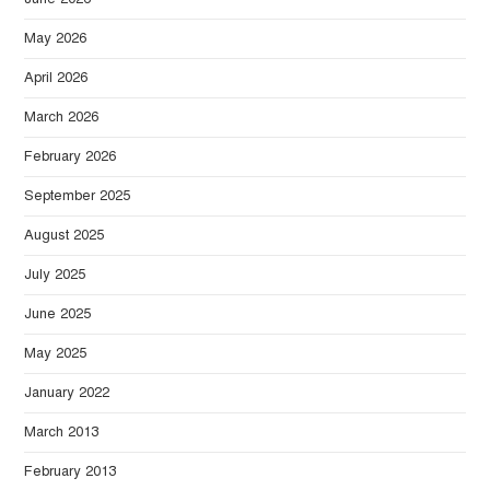
May 2026
April 2026
March 2026
February 2026
September 2025
August 2025
July 2025
June 2025
May 2025
January 2022
March 2013
February 2013