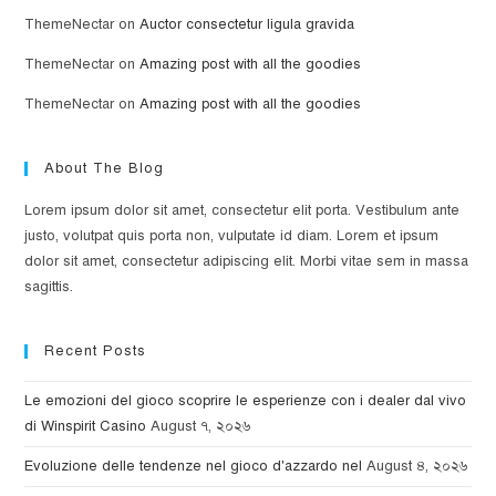
ThemeNectar
on
Auctor consectetur ligula gravida
ThemeNectar
on
Amazing post with all the goodies
ThemeNectar
on
Amazing post with all the goodies
About The Blog
Lorem ipsum dolor sit amet, consectetur elit porta. Vestibulum ante
justo, volutpat quis porta non, vulputate id diam. Lorem et ipsum
dolor sit amet, consectetur adipiscing elit. Morbi vitae sem in massa
sagittis.
Recent Posts
Le emozioni del gioco scoprire le esperienze con i dealer dal vivo
di Winspirit Casino
August ৭, ২০২৬
Evoluzione delle tendenze nel gioco d'azzardo nel
August ৪, ২০২৬