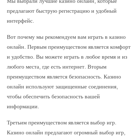
Мы выбрали лучшие казино онлайн, которые
предлагают быструю регистрацию и удобный
интерфейс.
Вот почему мы рекомендуем вам играть в казино
онлайн. Первым преимуществом является комфорт
и удобство. Вы можете играть в любое время и из
любого места, где есть интернет. Вторым
преимуществом является безопасность. Казино
онлайн используют защищенные соединения,
чтобы обеспечить безопасность вашей
информации.
Третьим преимуществом является выбор игр.
Казино онлайн предлагают огромный выбор игр,