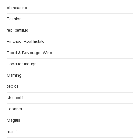
eloncasino
Fashion
feb_bettilt.io
Finance, Real Estate
Food & Beverage, Wine
Food for thought
Gaming
GOX1
khelibet4
Leonbet
Magius
mar_1