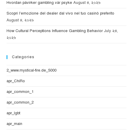
Hvordan påvirker gambling vår psyke
August ৪, ২০২৬
Scopri l'emozione del dealer dal vivo nel tuo casinò preferito
August ৪, ২০২৬
How Cultural Perceptions Influence Gambling Behavior
July ২৪,
২০২৬
Categories
2_www.mystical-fire.de_5000
apr_ChiRo
apr_common_1
apr_common_2
apr_lgbt
apr_main