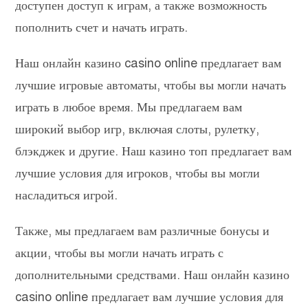
доступен доступ к играм, а также возможность
пополнить счет и начать играть.
Наш онлайн казино casino online предлагает вам
лучшие игровые автоматы, чтобы вы могли начать
играть в любое время. Мы предлагаем вам
широкий выбор игр, включая слоты, рулетку,
блэкджек и другие. Наш казино топ предлагает вам
лучшие условия для игроков, чтобы вы могли
насладиться игрой.
Также, мы предлагаем вам различные бонусы и
акции, чтобы вы могли начать играть с
дополнительными средствами. Наш онлайн казино
casino online предлагает вам лучшие условия для