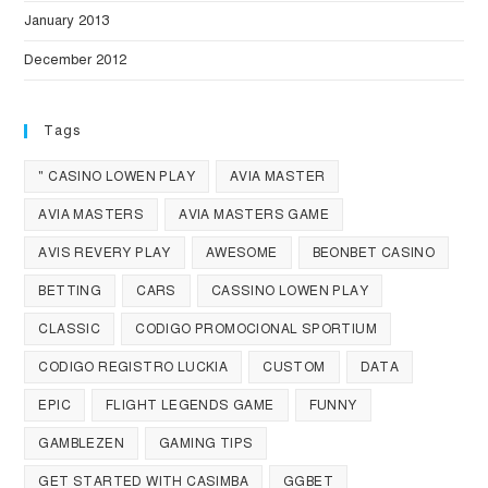
January 2013
December 2012
Tags
" CASINO LOWEN PLAY
AVIA MASTER
AVIA MASTERS
AVIA MASTERS GAME
AVIS REVERY PLAY
AWESOME
BEONBET CASINO
BETTING
CARS
CASSINO LOWEN PLAY
CLASSIC
CODIGO PROMOCIONAL SPORTIUM
CODIGO REGISTRO LUCKIA
CUSTOM
DATA
EPIC
FLIGHT LEGENDS GAME
FUNNY
GAMBLEZEN
GAMING TIPS
GET STARTED WITH CASIMBA
GGBET