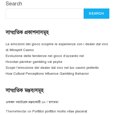
Search
SEARCH
সাম্প্রতিক প্রকাশনাসমূহ
Le emozioni del gioco scoprire le esperienze con i dealer dal vivo
di Winspirit Casino
Evoluzione delle tendenze nel gioco d'azzardo nel
Hvordan påvirker gambling vår psyke
Scopri l'emozione del dealer dal vivo nel tuo casinò preferito
How Cultural Perceptions Influence Gambling Behavior
সাম্প্রতিক মন্তব্যসমূহ
একজন ওয়ার্ডপ্রেস মন্তব্যকারী
on
! স্বাগতম!
ThemeNectar
on
Porttitor porttitor mollis vitae placerat