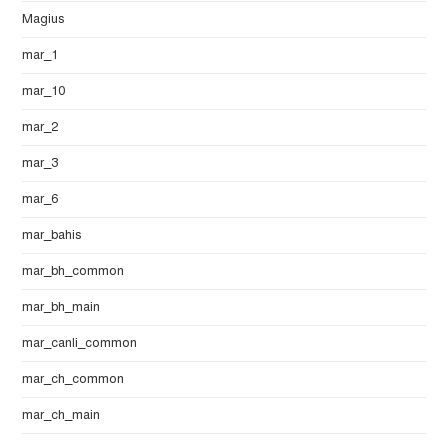
Magius
mar_1
mar_10
mar_2
mar_3
mar_6
mar_bahis
mar_bh_common
mar_bh_main
mar_canli_common
mar_ch_common
mar_ch_main