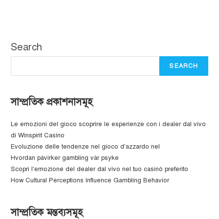
Search
SEARCH
সাম্প্রতিক প্রকাশনাসমূহ
Le emozioni del gioco scoprire le esperienze con i dealer dal vivo
di Winspirit Casino
Evoluzione delle tendenze nel gioco d'azzardo nel
Hvordan påvirker gambling vår psyke
Scopri l'emozione del dealer dal vivo nel tuo casinò preferito
How Cultural Perceptions Influence Gambling Behavior
সাম্প্রতিক মন্তব্যসমূহ