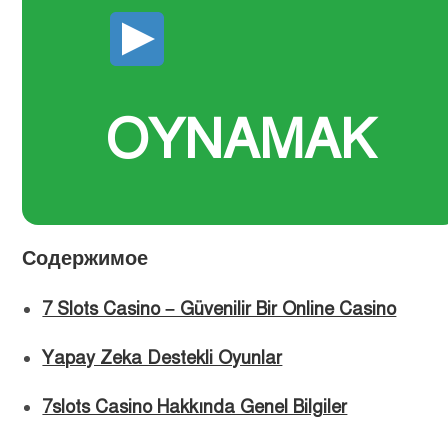
OYNAMAK
Содержимое
7 Slots Casino – Güvenilir Bir Online Casino
Yapay Zeka Destekli Oyunlar
7slots Casino Hakkında Genel Bilgiler