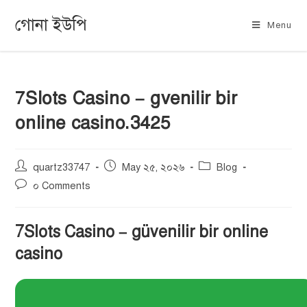
গোনা ইউপি
Menu
7Slots Casino – gvenilir bir
online casino.3425
quartz33747
May ২৫, ২০২৬
Blog
০ Comments
7Slots Casino – güvenilir bir online
casino