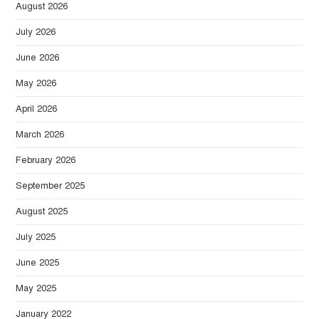
August 2026
July 2026
June 2026
May 2026
April 2026
March 2026
February 2026
September 2025
August 2025
July 2025
June 2025
May 2025
January 2022