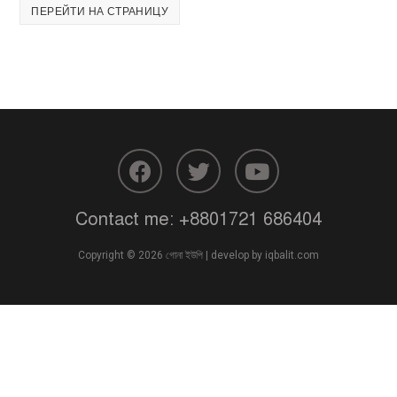
ПЕРЕЙТИ НА СТРАНИЦУ
Contact me:
+8801721 686404
Copyright © 2026 গোনা ইউপি | develop by
iqbalit.com