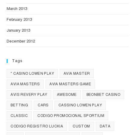
March 2013
February 2013
January 2013
December 2012
Tags
" CASINO LOWEN PLAY
AVIA MASTER
AVIA MASTERS
AVIA MASTERS GAME
AVIS REVERY PLAY
AWESOME
BEONBET CASINO
BETTING
CARS
CASSINO LOWEN PLAY
CLASSIC
CODIGO PROMOCIONAL SPORTIUM
CODIGO REGISTRO LUCKIA
CUSTOM
DATA