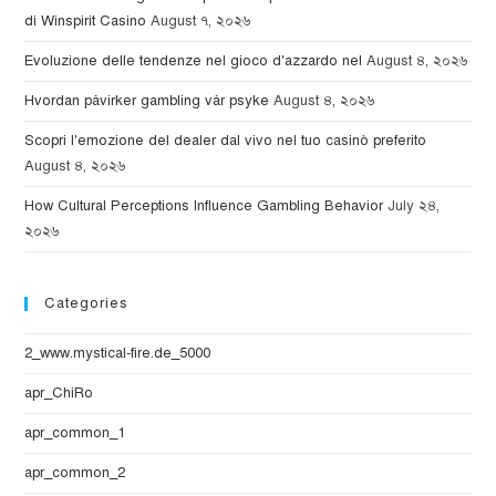
di Winspirit Casino
August ৭, ২০২৬
Evoluzione delle tendenze nel gioco d'azzardo nel
August ৪, ২০২৬
Hvordan påvirker gambling vår psyke
August ৪, ২০২৬
Scopri l'emozione del dealer dal vivo nel tuo casinò preferito
August ৪, ২০২৬
How Cultural Perceptions Influence Gambling Behavior
July ২৪,
২০২৬
Categories
2_www.mystical-fire.de_5000
apr_ChiRo
apr_common_1
apr_common_2