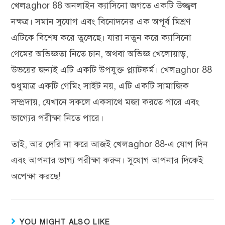
খেলaghor 88 অনলাইন ক্যাসিনো জগতে একটি উজ্জ্বল
নক্ষত্র। সমান সুযোগ এবং বিনোদনের এক অপূর্ব মিশ্রণ
এটিকে বিশেষ করে তুলেছে। যারা নতুন করে ক্যাসিনো
গেমের অভিজ্ঞতা নিতে চান, অথবা অভিজ্ঞ খেলোয়াড়,
উভয়ের জন্যই এটি একটি উপযুক্ত প্ল্যাটফর্ম। খেলaghor 88
শুধুমাত্র একটি গেমিং সাইট নয়, এটি একটি সামাজিক
সম্প্রদায়, যেখানে সকলে একসাথে মজা করতে পারে এবং
ভাগ্যের পরীক্ষা নিতে পারে।
তাই, আর দেরি না করে আজই খেলaghor 88-এ যোগ দিন
এবং আপনার ভাগ্য পরীক্ষা করুন। সুযোগ আপনার দিকেই
অপেক্ষা করছে!
YOU MIGHT ALSO LIKE