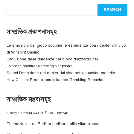
SEARCH
সাম্প্রতিক প্রকাশনাসমূহ
Le emozioni del gioco scoprire le esperienze con i dealer dal vivo
di Winspirit Casino
Evoluzione delle tendenze nel gioco d'azzardo nel
Hvordan påvirker gambling vår psyke
Scopri l'emozione del dealer dal vivo nel tuo casinò preferito
How Cultural Perceptions Influence Gambling Behavior
সাম্প্রতিক মন্তব্যসমূহ
একজন ওয়ার্ডপ্রেস মন্তব্যকারী
on
! স্বাগতম!
ThemeNectar
on
Porttitor porttitor mollis vitae placerat