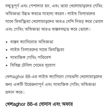
বন্ধুত্বপূর্ণ এবং পেশাদার হন, এবং তারা খেলোয়াড়দের গেমিং
অভিজ্ঞতা উন্নত করতে সাহায্য করেন। লাইভ ডিলারদের
সাথে মিথস্ক্রিয়া খেলোয়াড়দের আরও বেশি নিমগ্ন করে তোলে
এবং গেমিং অভিজ্ঞতা আরও বাস্তবসম্মত করে তোলে।
বাস্তব ক্যাসিনোর অভিজ্ঞতা
লাইভ ডিলারদের সাথে মিথস্ক্রিয়া
সামাজিক গেমিং পরিবেশ
বিভিন্ন টেবিল গেমের সুযোগ
খেলaghor 88-এর লাইভ ক্যাসিনো গেমগুলি খেলোয়াড়দের
জন্য একটি উত্তেজনাপূর্ণ এবং সামাজিক গেমিং অভিজ্ঞতা
প্রদান করে।
খেলaghor 88-এ বোনাস এবং অফার