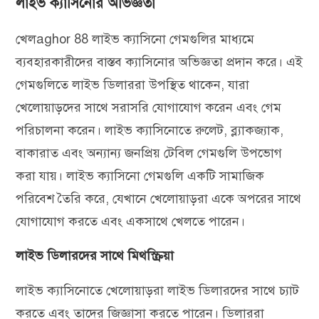
লাইভ ক্যাসিনোর অভিজ্ঞতা
খেলaghor 88 লাইভ ক্যাসিনো গেমগুলির মাধ্যমে
ব্যবহারকারীদের বাস্তব ক্যাসিনোর অভিজ্ঞতা প্রদান করে। এই
গেমগুলিতে লাইভ ডিলাররা উপস্থিত থাকেন, যারা
খেলোয়াড়দের সাথে সরাসরি যোগাযোগ করেন এবং গেম
পরিচালনা করেন। লাইভ ক্যাসিনোতে রুলেট, ব্ল্যাকজ্যাক,
বাকারাত এবং অন্যান্য জনপ্রিয় টেবিল গেমগুলি উপভোগ
করা যায়। লাইভ ক্যাসিনো গেমগুলি একটি সামাজিক
পরিবেশ তৈরি করে, যেখানে খেলোয়াড়রা একে অপরের সাথে
যোগাযোগ করতে এবং একসাথে খেলতে পারেন।
লাইভ ডিলারদের সাথে মিথস্ক্রিয়া
লাইভ ক্যাসিনোতে খেলোয়াড়রা লাইভ ডিলারদের সাথে চ্যাট
করতে এবং তাদের জিজ্ঞাসা করতে পারেন। ডিলাররা