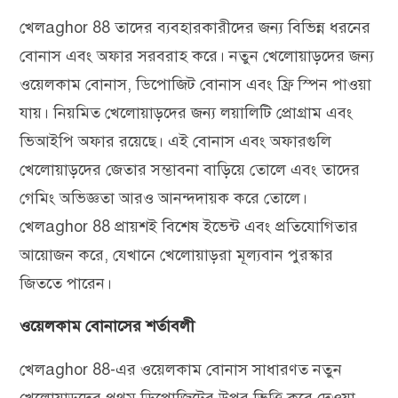
খেলaghor 88 তাদের ব্যবহারকারীদের জন্য বিভিন্ন ধরনের
বোনাস এবং অফার সরবরাহ করে। নতুন খেলোয়াড়দের জন্য
ওয়েলকাম বোনাস, ডিপোজিট বোনাস এবং ফ্রি স্পিন পাওয়া
যায়। নিয়মিত খেলোয়াড়দের জন্য লয়ালিটি প্রোগ্রাম এবং
ভিআইপি অফার রয়েছে। এই বোনাস এবং অফারগুলি
খেলোয়াড়দের জেতার সম্ভাবনা বাড়িয়ে তোলে এবং তাদের
গেমিং অভিজ্ঞতা আরও আনন্দদায়ক করে তোলে।
খেলaghor 88 প্রায়শই বিশেষ ইভেন্ট এবং প্রতিযোগিতার
আয়োজন করে, যেখানে খেলোয়াড়রা মূল্যবান পুরস্কার
জিততে পারেন।
ওয়েলকাম বোনাসের শর্তাবলী
খেলaghor 88-এর ওয়েলকাম বোনাস সাধারণত নতুন