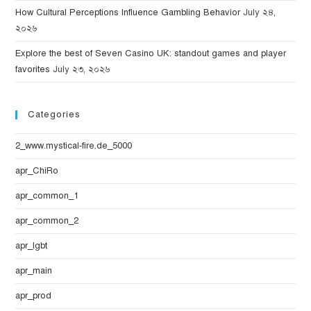
How Cultural Perceptions Influence Gambling Behavior
July ২৪,
২০২৬
Explore the best of Seven Casino UK: standout games and player
favorites
July ২৩, ২০২৬
Categories
2_www.mystical-fire.de_5000
apr_ChiRo
apr_common_1
apr_common_2
apr_lgbt
apr_main
apr_prod