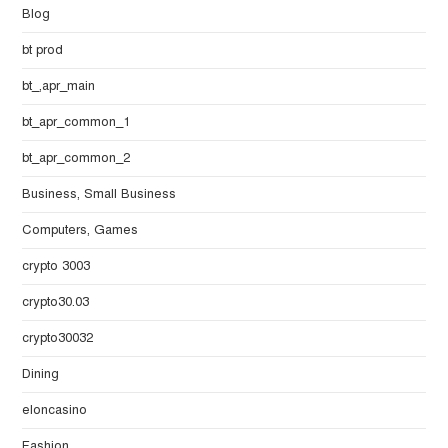
Blog
bt prod
bt_,apr_main
bt_apr_common_1
bt_apr_common_2
Business, Small Business
Computers, Games
crypto 3003
crypto30.03
crypto30032
Dining
eloncasino
Fashion