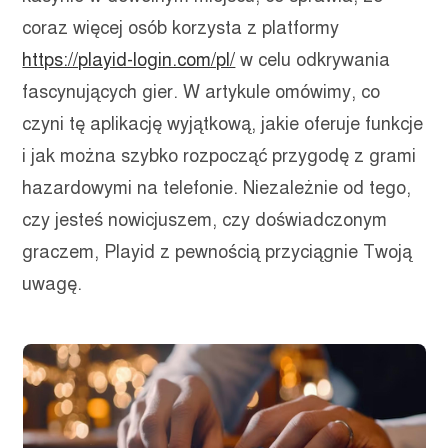
coraz więcej osób korzysta z platformy
https://playid-login.com/pl/
w celu odkrywania
fascynujących gier. W artykule omówimy, co
czyni tę aplikację wyjątkową, jakie oferuje funkcje
i jak można szybko rozpocząć przygodę z grami
hazardowymi na telefonie. Niezależnie od tego,
czy jesteś nowicjuszem, czy doświadczonym
graczem, Playid z pewnością przyciągnie Twoją
uwagę.