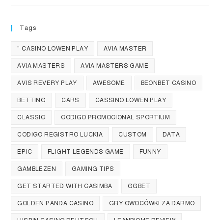
Tags
" CASINO LOWEN PLAY
AVIA MASTER
AVIA MASTERS
AVIA MASTERS GAME
AVIS REVERY PLAY
AWESOME
BEONBET CASINO
BETTING
CARS
CASSINO LOWEN PLAY
CLASSIC
CODIGO PROMOCIONAL SPORTIUM
CODIGO REGISTRO LUCKIA
CUSTOM
DATA
EPIC
FLIGHT LEGENDS GAME
FUNNY
GAMBLEZEN
GAMING TIPS
GET STARTED WITH CASIMBA
GGBET
GOLDEN PANDA CASINO
GRY OWOCÓWKI ZA DARMO