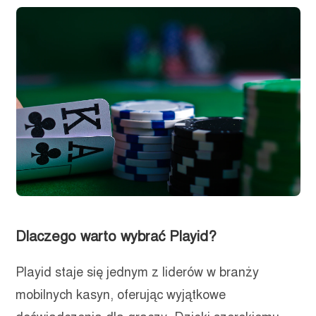
Dlaczego warto wybrać Playid?
Playid staje się jednym z liderów w branży
mobilnych kasyn, oferując wyjątkowe