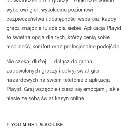
doświadczenia dla graczy. Dzięki szerokiemu
wyborowi gier, wysokiemu poziomowi
bezpieczeństwa i dostępności wsparcia, każdy
gracz znajdzie tu coś dla siebie. Aplikacja Playid
to świetna opcja dla tych, którzy cenią sobie
mobilność, komfort oraz profesjonalne podejście.
Nie czekaj dłużej — dołącz do grona
zadowolonych graczy i odkryj świat gier
hazardowych na swoim telefonie z aplikacją
Playid. Graj wszędzie i ciesz się emocjami, jakie
niesie ze sobą świat kasyn online!
YOU MIGHT ALSO LIKE