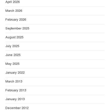
April 2026
March 2026
February 2026
September 2025
August 2025
July 2025
June 2025
May 2025
January 2022
March 2013
February 2013
January 2013
December 2012