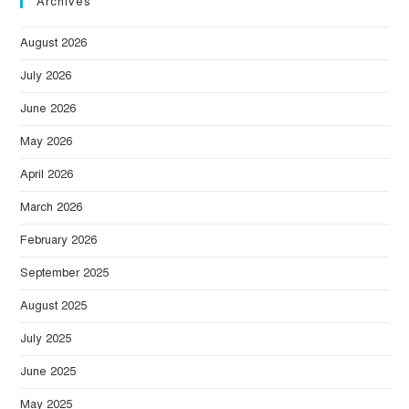
Archives
August 2026
July 2026
June 2026
May 2026
April 2026
March 2026
February 2026
September 2025
August 2025
July 2025
June 2025
May 2025