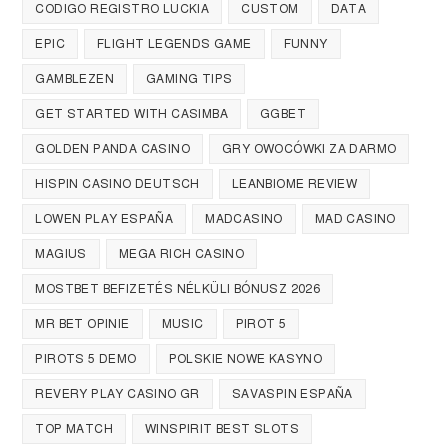
CODIGO REGISTRO LUCKIA
CUSTOM
DATA
EPIC
FLIGHT LEGENDS GAME
FUNNY
GAMBLEZEN
GAMING TIPS
GET STARTED WITH CASIMBA
GGBET
GOLDEN PANDA CASINO
GRY OWOCÓWKI ZA DARMO
HISPIN CASINO DEUTSCH
LEANBIOME REVIEW
LOWEN PLAY ESPAÑA
MADCASINO
MAD CASINO
MAGIUS
MEGA RICH CASINO
MOSTBET BEFIZETÉS NÉLKÜLI BÓNUSZ 2026
MR BET OPINIE
MUSIC
PIROT 5
PIROTS 5 DEMO
POLSKIE NOWE KASYNO
REVERY PLAY CASINO GR
SAVASPIN ESPAÑA
TOP MATCH
WINSPIRIT BEST SLOTS