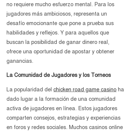
no requiere mucho esfuerzo mental. Para los
jugadores más ambiciosos, representa un
desafío emocionante que pone a prueba sus
habilidades y reflejos. Y para aquellos que
buscan la posibilidad de ganar dinero real,
ofrece una oportunidad de apostar y obtener
ganancias.
La Comunidad de Jugadores y los Torneos
La popularidad del
chicken road game casino
ha
dado lugar a la formación de una comunidad
activa de jugadores en línea. Estos jugadores
comparten consejos, estrategias y experiencias
en foros y redes sociales. Muchos casinos online