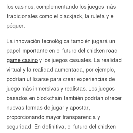
los casinos, complementando los juegos más
tradicionales como el blackjack, la ruleta y el
póquer.
La innovación tecnológica también jugará un
papel importante en el futuro del
chicken road
game casino
y los juegos casuales. La realidad
virtual y la realidad aumentada, por ejemplo,
podrían utilizarse para crear experiencias de
juego más inmersivas y realistas. Los juegos
basados en blockchain también podrían ofrecer
nuevas formas de jugar y apostar,
proporcionando mayor transparencia y
seguridad. En definitiva, el futuro del
chicken