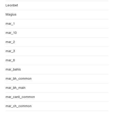
Leonbet
Magius
mar_1
mar_10
mar_2
mar_3
mar_6
mar_bahis
mar_bh_common
mar_bh_main
mar_canli_common
mar_ch_common