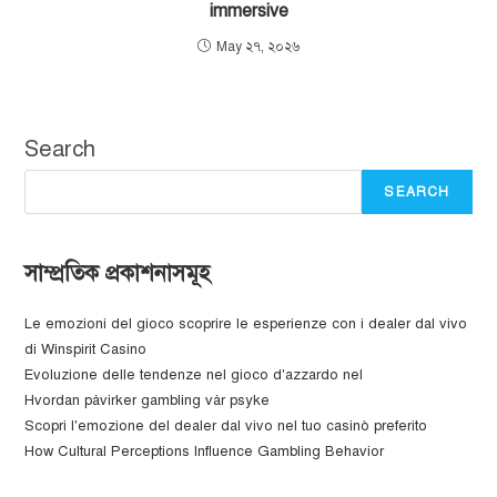
immersive
May ২৭, ২০২৬
Search
SEARCH
সাম্প্রতিক প্রকাশনাসমূহ
Le emozioni del gioco scoprire le esperienze con i dealer dal vivo
di Winspirit Casino
Evoluzione delle tendenze nel gioco d'azzardo nel
Hvordan påvirker gambling vår psyke
Scopri l'emozione del dealer dal vivo nel tuo casinò preferito
How Cultural Perceptions Influence Gambling Behavior