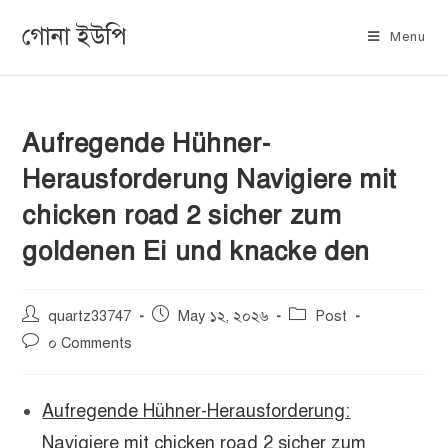
গোনা ইউপি
Menu
Aufregende Hühner-
Herausforderung Navigiere mit
chicken road 2 sicher zum
goldenen Ei und knacke den
quartz33747
May ১২, ২০২৬
Post
০ Comments
Aufregende Hühner-Herausforderung:
Navigiere mit chicken road 2 sicher zum