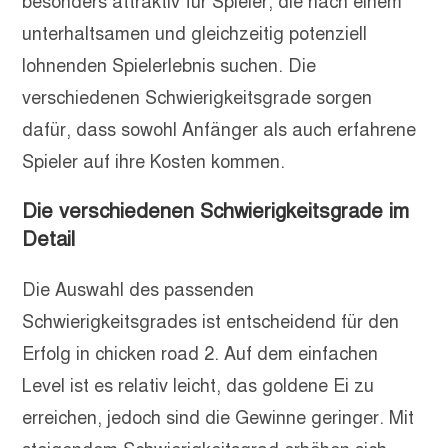
besonders attraktiv für Spieler, die nach einem
unterhaltsamen und gleichzeitig potenziell
lohnenden Spielerlebnis suchen. Die
verschiedenen Schwierigkeitsgrade sorgen
dafür, dass sowohl Anfänger als auch erfahrene
Spieler auf ihre Kosten kommen.
Die verschiedenen Schwierigkeitsgrade im
Detail
Die Auswahl des passenden
Schwierigkeitsgrades ist entscheidend für den
Erfolg in chicken road 2. Auf dem einfachen
Level ist es relativ leicht, das goldene Ei zu
erreichen, jedoch sind die Gewinne geringer. Mit