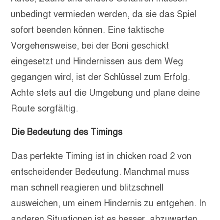
unbedingt vermieden werden, da sie das Spiel
sofort beenden können. Eine taktische
Vorgehensweise, bei der Boni geschickt
eingesetzt und Hindernissen aus dem Weg
gegangen wird, ist der Schlüssel zum Erfolg.
Achte stets auf die Umgebung und plane deine
Route sorgfältig.
Die Bedeutung des Timings
Das perfekte Timing ist in chicken road 2 von
entscheidender Bedeutung. Manchmal muss
man schnell reagieren und blitzschnell
ausweichen, um einem Hindernis zu entgehen. In
anderen Situationen ist es besser, abzuwarten