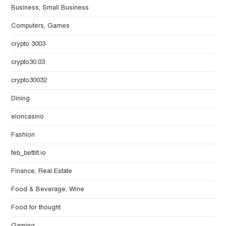
Business, Small Business
Computers, Games
crypto 3003
crypto30.03
crypto30032
Dining
eloncasino
Fashion
feb_bettilt.io
Finance, Real Estate
Food & Beverage, Wine
Food for thought
Gaming