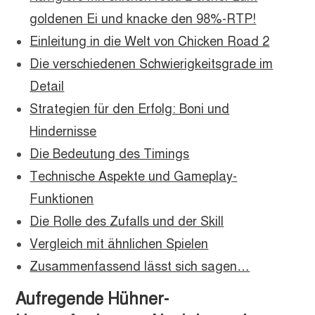
goldenen Ei und knacke den 98%-RTP!
Einleitung in die Welt von Chicken Road 2
Die verschiedenen Schwierigkeitsgrade im
Detail
Strategien für den Erfolg: Boni und
Hindernisse
Die Bedeutung des Timings
Technische Aspekte und Gameplay-
Funktionen
Die Rolle des Zufalls und der Skill
Vergleich mit ähnlichen Spielen
Zusammenfassend lässt sich sagen…
Aufregende Hühner-