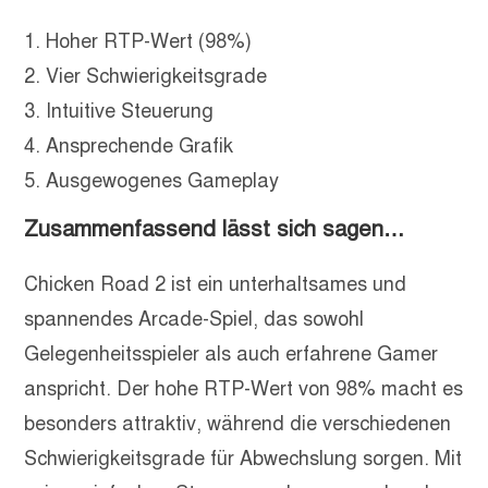
Hoher RTP-Wert (98%)
Vier Schwierigkeitsgrade
Intuitive Steuerung
Ansprechende Grafik
Ausgewogenes Gameplay
Zusammenfassend lässt sich sagen…
Chicken Road 2 ist ein unterhaltsames und
spannendes Arcade-Spiel, das sowohl
Gelegenheitsspieler als auch erfahrene Gamer
anspricht. Der hohe RTP-Wert von 98% macht es
besonders attraktiv, während die verschiedenen
Schwierigkeitsgrade für Abwechslung sorgen. Mit