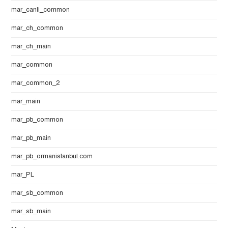
mar_canli_common
mar_ch_common
mar_ch_main
mar_common
mar_common_2
mar_main
mar_pb_common
mar_pb_main
mar_pb_ormanistanbul.com
mar_PL
mar_sb_common
mar_sb_main