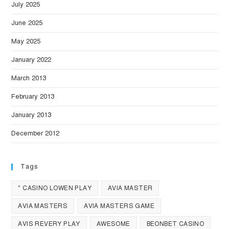
July 2025
June 2025
May 2025
January 2022
March 2013
February 2013
January 2013
December 2012
Tags
" CASINO LOWEN PLAY
AVIA MASTER
AVIA MASTERS
AVIA MASTERS GAME
AVIS REVERY PLAY
AWESOME
BEONBET CASINO