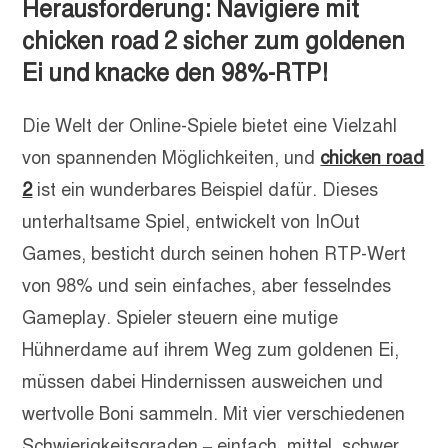
Herausforderung: Navigiere mit
chicken road 2 sicher zum goldenen
Ei und knacke den 98%-RTP!
Die Welt der Online-Spiele bietet eine Vielzahl
von spannenden Möglichkeiten, und
chicken road
2
ist ein wunderbares Beispiel dafür. Dieses
unterhaltsame Spiel, entwickelt von InOut
Games, besticht durch seinen hohen RTP-Wert
von 98% und sein einfaches, aber fesselndes
Gameplay. Spieler steuern eine mutige
Hühnerdame auf ihrem Weg zum goldenen Ei,
müssen dabei Hindernissen ausweichen und
wertvolle Boni sammeln. Mit vier verschiedenen
Schwierigkeitsgraden – einfach, mittel, schwer