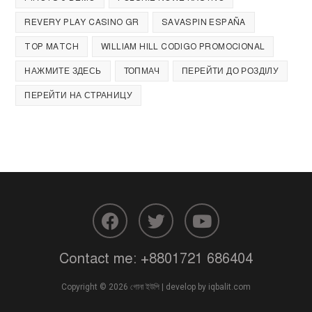
REVERY PLAY CASINO GR
SAVASPIN ESPAÑA
TOP MATCH
WILLIAM HILL CODIGO PROMOCIONAL
НАЖМИТЕ ЗДЕСЬ
ТОПМАЧ
ПЕРЕЙТИ ДО РОЗДІЛУ
ПЕРЕЙТИ НА СТРАНИЦУ
Contact me:
+8801721 686404
Copyright © 2026 গোনা ইউপি | develop by
iqbalit.com