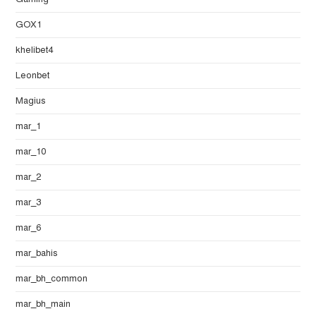
GOX1
khelibet4
Leonbet
Magius
mar_1
mar_10
mar_2
mar_3
mar_6
mar_bahis
mar_bh_common
mar_bh_main