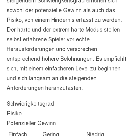
steigendem Schwierigkeitsgrad erhöhen sich
sowohl der potenzielle Gewinn als auch das
Risiko, von einem Hindernis erfasst zu werden.
Der harte und der extrem harte Modus stellen
selbst erfahrene Spieler vor echte
Herausforderungen und versprechen
entsprechend höhere Belohnungen. Es empfiehlt
sich, mit einem einfacheren Level zu beginnen
und sich langsam an die steigenden
Anforderungen heranzutasten.
Schwierigkeitsgrad
Risiko
Potenzieller Gewinn
Einfach
Gering
Niedrig