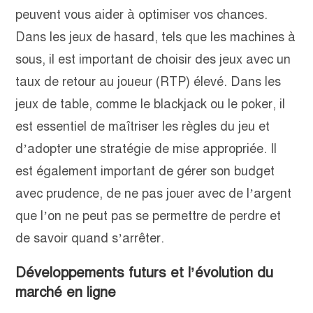
peuvent vous aider à optimiser vos chances.
Dans les jeux de hasard, tels que les machines à
sous, il est important de choisir des jeux avec un
taux de retour au joueur (RTP) élevé. Dans les
jeux de table, comme le blackjack ou le poker, il
est essentiel de maîtriser les règles du jeu et
d’adopter une stratégie de mise appropriée. Il
est également important de gérer son budget
avec prudence, de ne pas jouer avec de l’argent
que l’on ne peut pas se permettre de perdre et
de savoir quand s’arrêter.
Développements futurs et l’évolution du
marché en ligne