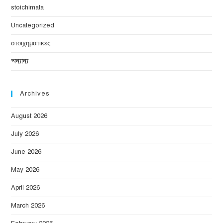
stoichimata
Uncategorized
στοιχηματικες
অন্যান্য
Archives
August 2026
July 2026
June 2026
May 2026
April 2026
March 2026