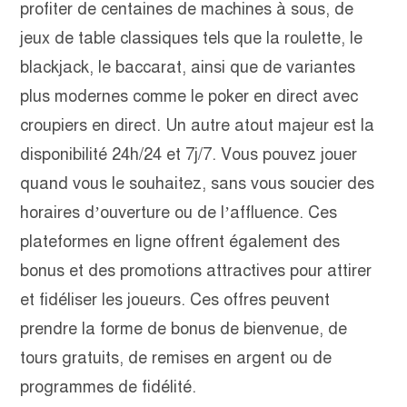
profiter de centaines de machines à sous, de
jeux de table classiques tels que la roulette, le
blackjack, le baccarat, ainsi que de variantes
plus modernes comme le poker en direct avec
croupiers en direct. Un autre atout majeur est la
disponibilité 24h/24 et 7j/7. Vous pouvez jouer
quand vous le souhaitez, sans vous soucier des
horaires d’ouverture ou de l’affluence. Ces
plateformes en ligne offrent également des
bonus et des promotions attractives pour attirer
et fidéliser les joueurs. Ces offres peuvent
prendre la forme de bonus de bienvenue, de
tours gratuits, de remises en argent ou de
programmes de fidélité.