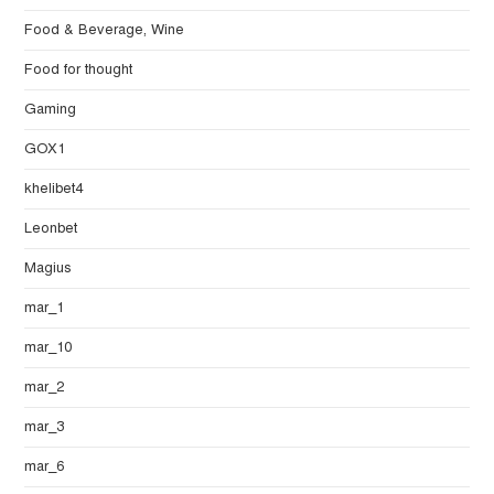
Food & Beverage, Wine
Food for thought
Gaming
GOX1
khelibet4
Leonbet
Magius
mar_1
mar_10
mar_2
mar_3
mar_6