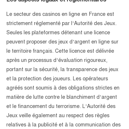
Le secteur des casinos en ligne en France est
strictement réglementé par l’Autorité des Jeux.
Seules les plateformes détenant une licence
peuvent proposer des jeux d’argent en ligne sur
le territoire français. Cette licence est délivrée
après un processus d’évaluation rigoureux,
portant sur la sécurité, la transparence des jeux
et la protection des joueurs. Les opérateurs
agréés sont soumis à des obligations strictes en
matière de lutte contre le blanchiment d’argent
et le financement du terrorisme. L’Autorité des
Jeux veille également au respect des règles
relatives à la publicité et à la communication des