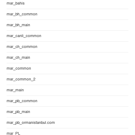
mar_bahis
mar_bh_common
mar_bh_main
mar_canli_common
mar_ch_common
mar_ch_main
mar_common
mar_common_2
mar_main
mar_pb_common
mar_pb_main
mar_pb_ormanistanbul.com
mar_PL