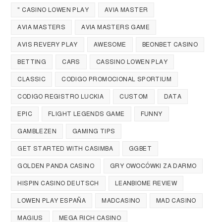
" CASINO LOWEN PLAY
AVIA MASTER
AVIA MASTERS
AVIA MASTERS GAME
AVIS REVERY PLAY
AWESOME
BEONBET CASINO
BETTING
CARS
CASSINO LOWEN PLAY
CLASSIC
CODIGO PROMOCIONAL SPORTIUM
CODIGO REGISTRO LUCKIA
CUSTOM
DATA
EPIC
FLIGHT LEGENDS GAME
FUNNY
GAMBLEZEN
GAMING TIPS
GET STARTED WITH CASIMBA
GGBET
GOLDEN PANDA CASINO
GRY OWOCÓWKI ZA DARMO
HISPIN CASINO DEUTSCH
LEANBIOME REVIEW
LOWEN PLAY ESPAÑA
MADCASINO
MAD CASINO
MAGIUS
MEGA RICH CASINO