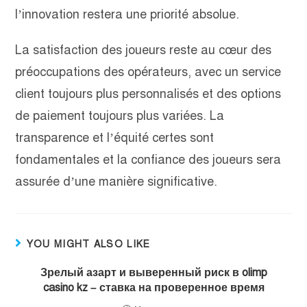
l’innovation restera une priorité absolue.
La satisfaction des joueurs reste au cœur des
préoccupations des opérateurs, avec un service
client toujours plus personnalisés et des options
de paiement toujours plus variées. La
transparence et l’équité certes sont
fondamentales et la confiance des joueurs sera
assurée d’une manière significative.
YOU MIGHT ALSO LIKE
Зрелый азарт и выверенный риск в olimp
casino kz – ставка на проверенное время