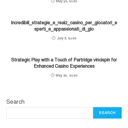
May ১৬, ২০২৬
Incredibili_strategie_e_realz_casino_per_giocatori_e
sperti_e_appassionati_di_gio
July ৩, ২০২৬
Strategic Play with a Touch of Partridge vincispin for
Enhanced Casino Experiences
May ২৮, ২০২৬
Search
SEARCH