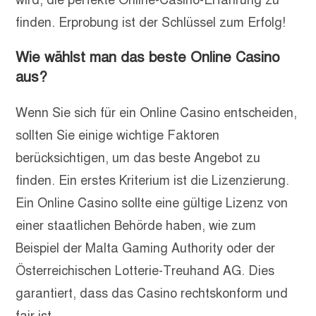
wird, die perfekte Online-Casino-Erfahrung zu
finden. Erprobung ist der Schlüssel zum Erfolg!
Wie wählst man das beste Online Casino
aus?
Wenn Sie sich für ein Online Casino entscheiden,
sollten Sie einige wichtige Faktoren
berücksichtigen, um das beste Angebot zu
finden. Ein erstes Kriterium ist die Lizenzierung.
Ein Online Casino sollte eine gültige Lizenz von
einer staatlichen Behörde haben, wie zum
Beispiel der Malta Gaming Authority oder der
Österreichischen Lotterie-Treuhand AG. Dies
garantiert, dass das Casino rechtskonform und