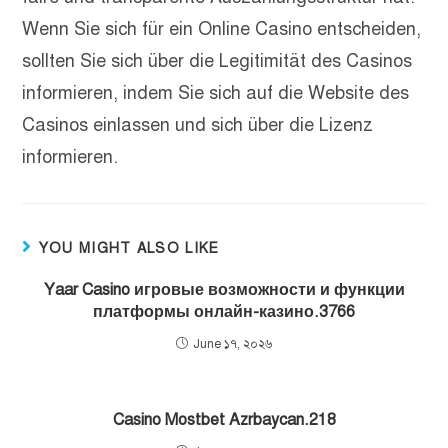
Wenn Sie sich für ein Online Casino entscheiden,
sollten Sie sich über die Legitimität des Casinos
informieren, indem Sie sich auf die Website des
Casinos einlassen und sich über die Lizenz
informieren.
YOU MIGHT ALSO LIKE
Yaar Casino игровые возможности и функции
платформы онлайн-казино.3766
June ১৭, ২০২৬
Casino Mostbet Azrbaycan.218