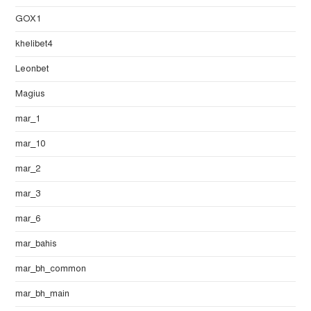
GOX1
khelibet4
Leonbet
Magius
mar_1
mar_10
mar_2
mar_3
mar_6
mar_bahis
mar_bh_common
mar_bh_main