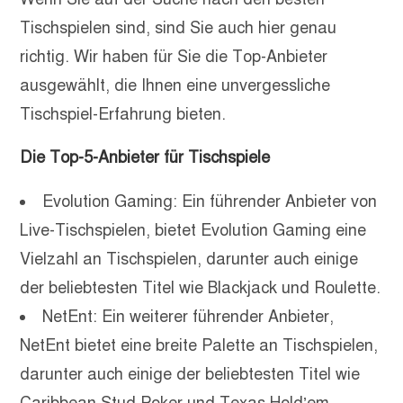
Tischspielen sind, sind Sie auch hier genau
richtig. Wir haben für Sie die Top-Anbieter
ausgewählt, die Ihnen eine unvergessliche
Tischspiel-Erfahrung bieten.
Die Top-5-Anbieter für Tischspiele
Evolution Gaming: Ein führender Anbieter von
Live-Tischspielen, bietet Evolution Gaming eine
Vielzahl an Tischspielen, darunter auch einige
der beliebtesten Titel wie Blackjack und Roulette.
NetEnt: Ein weiterer führender Anbieter,
NetEnt bietet eine breite Palette an Tischspielen,
darunter auch einige der beliebtesten Titel wie