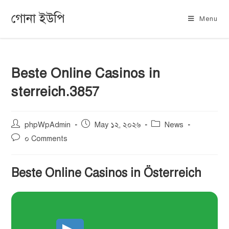
গোনা ইউপি
Menu
Beste Online Casinos in
sterreich.3857
phpWpAdmin
May ১২, ২০২৬
News
০ Comments
Beste Online Casinos in Österreich