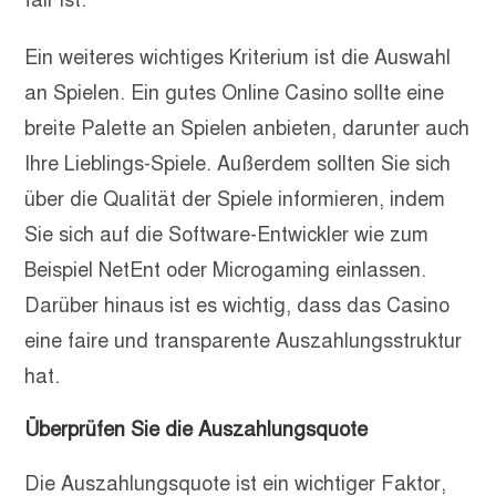
fair ist.
Ein weiteres wichtiges Kriterium ist die Auswahl
an Spielen. Ein gutes Online Casino sollte eine
breite Palette an Spielen anbieten, darunter auch
Ihre Lieblings-Spiele. Außerdem sollten Sie sich
über die Qualität der Spiele informieren, indem
Sie sich auf die Software-Entwickler wie zum
Beispiel NetEnt oder Microgaming einlassen.
Darüber hinaus ist es wichtig, dass das Casino
eine faire und transparente Auszahlungsstruktur
hat.
Überprüfen Sie die Auszahlungsquote
Die Auszahlungsquote ist ein wichtiger Faktor,