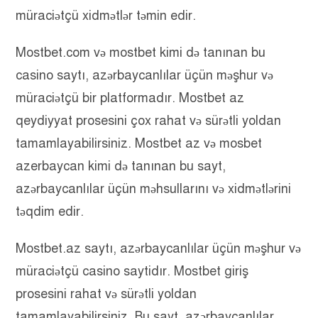
müraciətçü xidmətlər təmin edir.
Mostbet.com və mostbet kimi də tanınan bu
casino saytı, azərbaycanlılar üçün məşhur və
müraciətçü bir platformadır. Mostbet az
qeydiyyat prosesini çox rahat və sürətli yoldan
tamamlayabilirsiniz. Mostbet az və mosbet
azerbaycan kimi də tanınan bu sayt,
azərbaycanlılar üçün məhsullarını və xidmətlərini
təqdim edir.
Mostbet.az saytı, azərbaycanlılar üçün məşhur və
müraciətçü casino saytidır. Mostbet giriş
prosesini rahat və sürətli yoldan
tamamlayabilirsiniz. Bu sayt, azərbaycanlılar