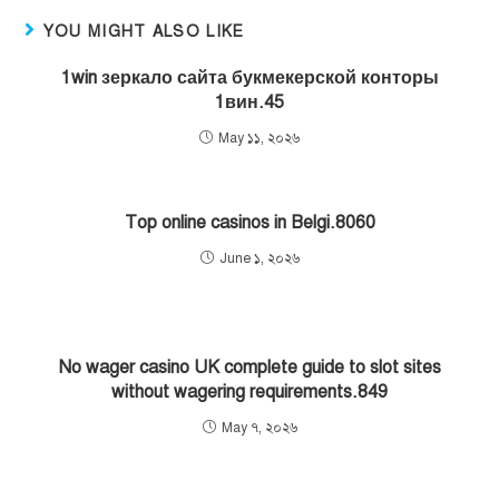
YOU MIGHT ALSO LIKE
1win зеркало сайта букмекерской конторы
1вин.45
May ১১, ২০২৬
Top online casinos in Belgi.8060
June ১, ২০২৬
No wager casino UK complete guide to slot sites
without wagering requirements.849
May ৭, ২০২৬