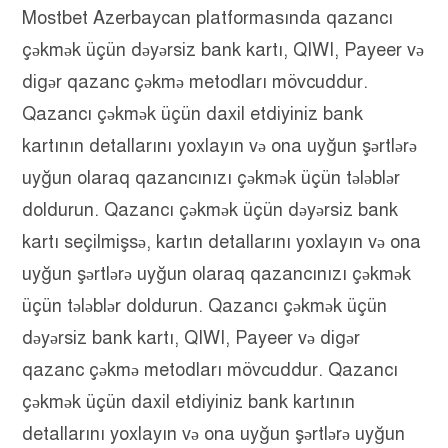
Mostbet Azerbaycan platformasında qazancı
çəkmək üçün dəyərsiz bank kartı, QIWI, Payeer və
digər qazanc çəkmə metodları mövcuddur.
Qazancı çəkmək üçün daxil etdiyiniz bank
kartının detallarını yoxlayın və ona uyğun şərtlərə
uyğun olaraq qazancınızı çəkmək üçün tələblər
doldurun. Qazancı çəkmək üçün dəyərsiz bank
kartı seçilmişsə, kartın detallarını yoxlayın və ona
uyğun şərtlərə uyğun olaraq qazancınızı çəkmək
üçün tələblər doldurun. Qazancı çəkmək üçün
dəyərsiz bank kartı, QIWI, Payeer və digər
qazanc çəkmə metodları mövcuddur. Qazancı
çəkmək üçün daxil etdiyiniz bank kartının
detallarını yoxlayın və ona uyğun şərtlərə uyğun