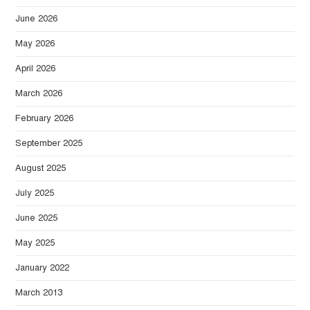
June 2026
May 2026
April 2026
March 2026
February 2026
September 2025
August 2025
July 2025
June 2025
May 2025
January 2022
March 2013