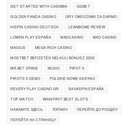
GET STARTED WITH CASIMBA
GGBET
GOLDEN PANDA CASINO
GRY OWOCÓWKI ZA DARMO
HISPIN CASINO DEUTSCH
LEANBIOME REVIEW
LOWEN PLAY ESPAÑA
MADCASINO
MAD CASINO
MAGIUS
MEGA RICH CASINO
MOSTBET BEFIZETÉS NÉLKÜLI BÓNUSZ 2026
MR BET OPINIE
MUSIC
PIROT 5
PIROTS 5 DEMO
POLSKIE NOWE KASYNO
REVERY PLAY CASINO GR
SAVASPIN ESPAÑA
TOP MATCH
WINSPIRIT BEST SLOTS
НАЖМИТЕ ЗДЕСЬ
ТОПМАЧ
ПЕРЕЙТИ ДО РОЗДІЛУ
ПЕРЕЙТИ НА СТРАНИЦУ