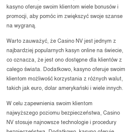
kasyno oferuje swoim klientom wiele bonusów i
promocji, aby pomóc im zwiększyć swoje szanse
na wygraną.
Warto zauważyć, że Casino NV jest jednym z
najbardziej popularnych kasyn online na świecie,
co oznacza, że jest ono dostępne dla klientów z
całego świata. Dodatkowo, kasyno oferuje swoim
klientom możliwość korzystania z różnych walut,
takich jak euro, dolar amerykański i wiele innych.
W celu zapewnienia swoim klientom
najwyższego poziomu bezpieczeństwa, Casino
NV stosuje najnowsze technologie i procedury
bezpieczeństwa. Dodatkowo, kasyno oferuje