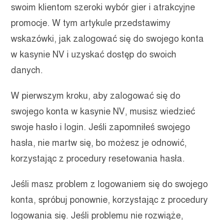
swoim klientom szeroki wybór gier i atrakcyjne
promocje. W tym artykule przedstawimy
wskazówki, jak zalogować się do swojego konta
w kasynie NV i uzyskać dostęp do swoich
danych.
W pierwszym kroku, aby zalogować się do
swojego konta w kasynie NV, musisz wiedzieć
swoje hasło i login. Jeśli zapomniłeś swojego
hasła, nie martw się, bo możesz je odnowić,
korzystając z procedury resetowania hasła.
Jeśli masz problem z logowaniem się do swojego
konta, spróbuj ponownie, korzystając z procedury
logowania się. Jeśli problemu nie rozwiąże,