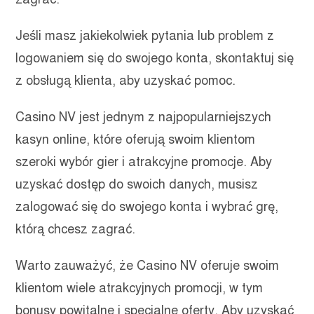
Jeśli masz jakiekolwiek pytania lub problem z
logowaniem się do swojego konta, skontaktuj się
z obsługą klienta, aby uzyskać pomoc.
Casino NV jest jednym z najpopularniejszych
kasyn online, które oferują swoim klientom
szeroki wybór gier i atrakcyjne promocje. Aby
uzyskać dostęp do swoich danych, musisz
zalogować się do swojego konta i wybrać grę,
którą chcesz zagrać.
Warto zauważyć, że Casino NV oferuje swoim
klientom wiele atrakcyjnych promocji, w tym
bonusy powitalne i specjalne oferty. Aby uzyskać