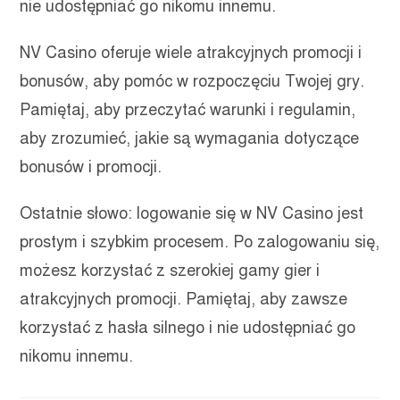
nie udostępniać go nikomu innemu.
NV Casino oferuje wiele atrakcyjnych promocji i
bonusów, aby pomóc w rozpoczęciu Twojej gry.
Pamiętaj, aby przeczytać warunki i regulamin,
aby zrozumieć, jakie są wymagania dotyczące
bonusów i promocji.
Ostatnie słowo: logowanie się w NV Casino jest
prostym i szybkim procesem. Po zalogowaniu się,
możesz korzystać z szerokiej gamy gier i
atrakcyjnych promocji. Pamiętaj, aby zawsze
korzystać z hasła silnego i nie udostępniać go
nikomu innemu.