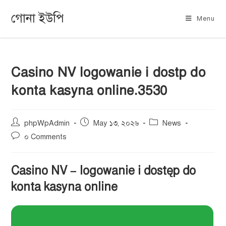
গোনা ইউপি
Menu
Casino NV logowanie i dostp do
konta kasyna online.3530
phpWpAdmin
May ১৩, ২০২৬
News
০ Comments
Casino NV – logowanie i dostęp do
konta kasyna online