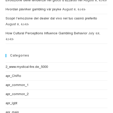
Evoluzione delle tendenze nel gioco d'azzardo nel
August ৪, ২০২৬
Hvordan påvirker gambling vår psyke
August ৪, ২০২৬
Scopri l'emozione del dealer dal vivo nel tuo casinò preferito
August ৪, ২০২৬
How Cultural Perceptions Influence Gambling Behavior
July ২৪,
২০২৬
Categories
2_www.mystical-fire.de_5000
apr_ChiRo
apr_common_1
apr_common_2
apr_lgbt
apr_main