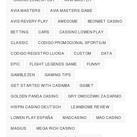
" CASINO LOWEN PLAY
AVIA MASTER
AVIA MASTERS
AVIA MASTERS GAME
AVIS REVERY PLAY
AWESOME
BEONBET CASINO
BETTING
CARS
CASSINO LOWEN PLAY
CLASSIC
CODIGO PROMOCIONAL SPORTIUM
CODIGO REGISTRO LUCKIA
CUSTOM
DATA
EPIC
FLIGHT LEGENDS GAME
FUNNY
GAMBLEZEN
GAMING TIPS
GET STARTED WITH CASIMBA
GGBET
GOLDEN PANDA CASINO
GRY OWOCÓWKI ZA DARMO
HISPIN CASINO DEUTSCH
LEANBIOME REVIEW
LOWEN PLAY ESPAÑA
MADCASINO
MAD CASINO
MAGIUS
MEGA RICH CASINO