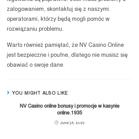
zalogowaniem, skontaktuj się z naszymi
operatorami, którzy będą mogli pomóc w
rozwiązaniu problemu.
Warto również pamiętać, że NV Casino Online
jest bezpieczne i poufne, dlatego nie musisz się
obawiać o swoje dane.
YOU MIGHT ALSO LIKE
NV Casino online bonusy i promocje w kasynie
online.1935
June ১৩, ২০২৬