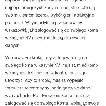
odpowiednim miejscu. Casino NV to jeden z
najpopularniejszych kasyn online, które oferują
swoim klientom szeroki wybór gier i atrakcyjne
promocje. W tym artykule przedstawimy
wskazówki, jak zalogować się do swojego konta
w kasynie NV i uzyskać dostęp do swoich
danych.
W pierwszym kroku, aby zalogować się do
swojego konta w kasynie NV, musisz mieć konto
w kasynie. Jeśli nie masz konta, musisz je
utworzyć. Aby to zrobić, musisz wypełnić
formularz rejestracyjny, podając swoje dane i
wybrać hasło. Po utworzeniu konta, możesz
zalogować się do swojego konta, wpisując swoje