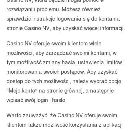
Casino NV, która będzie mogła pomóc w
rozwiązaniu problemu. Możesz również
sprawdzić instrukcje logowania się do konta na
stronie Casino NV, aby uzyskać więcej informacji.
Casino NV oferuje swoim klientom wiele
możliwości, aby zarządzać swoimi kontami, w
tym możliwość zmiany hasła, ustawienia limitów i
monitorowania swoich postępów. Aby uzyskać
dostęp do tych możliwości, należy wybrać opcję
“Moje konto” na stronie głównej, a następnie
wpisać swój login i hasło.
Warto zauważyć, że Casino NV oferuje swoim
klientom także możliwość korzystania z aplikacji