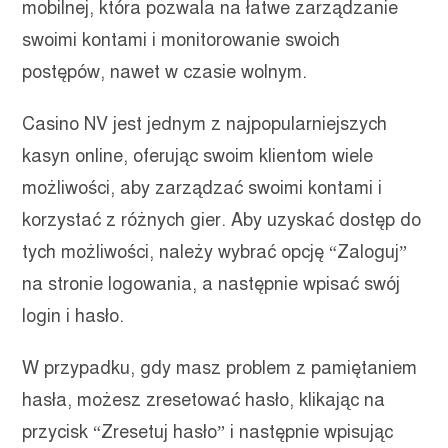
mobilnej, która pozwala na łatwe zarządzanie
swoimi kontami i monitorowanie swoich
postępów, nawet w czasie wolnym.
Casino NV jest jednym z najpopularniejszych
kasyn online, oferując swoim klientom wiele
możliwości, aby zarządzać swoimi kontami i
korzystać z różnych gier. Aby uzyskać dostęp do
tych możliwości, należy wybrać opcję “Zaloguj”
na stronie logowania, a następnie wpisać swój
login i hasło.
W przypadku, gdy masz problem z pamiętaniem
hasła, możesz zresetować hasło, klikając na
przycisk “Zresetuj hasło” i następnie wpisując