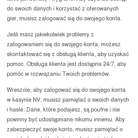
do swoich danych i korzystać z oferowanych
gier, musisz zalogować się do swojego konta.
Jeśli masz jakiekolwiek problemy z
zalogowaniem się do swojego konta, możesz
skontaktować się z obsługą klienta, aby uzyskać
pomoc. Obsługa klienta jest dostępna 24/7, aby
pomóc w rozwiązaniu Twoich problemów.
Wreszcie, aby zalogować się do swojego konta
w kasynie NV, musisz pamiętać o swoich danych
i hasle. Dane, które podajesz, są poufne i nie
powinny być udostępniane nikomu innemu. Aby
zabezpieczyć swoje konto, musisz pamiętać o