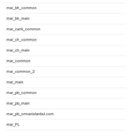
mar_bh_common
mar_bh_main
mar_canli_common
mar_ch_common
mar_ch_main
mar_common
mar_common_2
mar_main
mar_pb_common
mar_pb_main
mar_pb_ormanistanbul.com
mar_PL