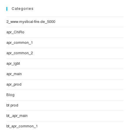
Categories
2_www.mystical-fire.de_5000
apr_ChiRo
apr_common_1
apr_common_2
apr_lgbt
apr_main
apr_prod
Blog
bt prod
bt_,apr_main
bt_apr_common_1