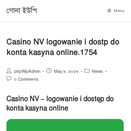
গোনা ইউপি
Menu
Casino NV logowanie i dostp do
konta kasyna online.1754
phpWpAdmin
May ৮, ২০২৬
News
০ Comments
Casino NV – logowanie i dostęp do
konta kasyna online