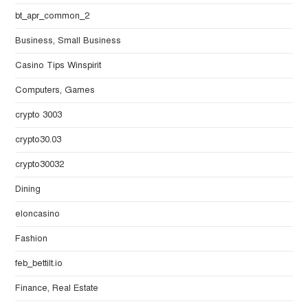
bt_apr_common_2
Business, Small Business
Casino Tips Winspirit
Computers, Games
crypto 3003
crypto30.03
crypto30032
Dining
eloncasino
Fashion
feb_bettilt.io
Finance, Real Estate