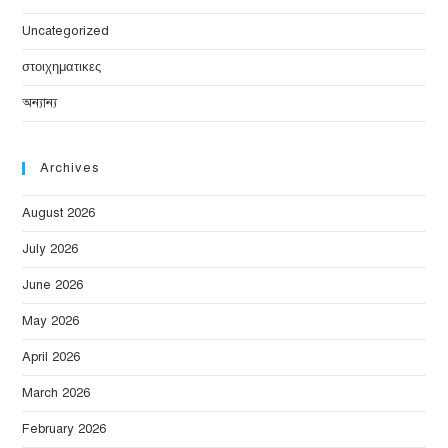
Uncategorized
στοιχηματικες
অন্যান্য
Archives
August 2026
July 2026
June 2026
May 2026
April 2026
March 2026
February 2026