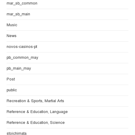
mar_sb_common
mar_sb_main
Music
News
novos-casinos-pt
pb_common_may
pb_main_may
Post
public
Recreation & Sports, Martial Arts
Reference & Education, Language
Reference & Education, Science
stoichimata