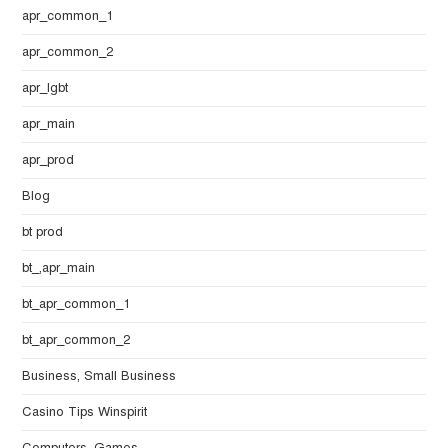
apr_common_1
apr_common_2
apr_lgbt
apr_main
apr_prod
Blog
bt prod
bt_,apr_main
bt_apr_common_1
bt_apr_common_2
Business, Small Business
Casino Tips Winspirit