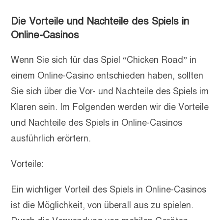
Die Vorteile und Nachteile des Spiels in
Online-Casinos
Wenn Sie sich für das Spiel “Chicken Road” in
einem Online-Casino entschieden haben, sollten
Sie sich über die Vor- und Nachteile des Spiels im
Klaren sein. Im Folgenden werden wir die Vorteile
und Nachteile des Spiels in Online-Casinos
ausführlich erörtern.
Vorteile:
Ein wichtiger Vorteil des Spiels in Online-Casinos
ist die Möglichkeit, von überall aus zu spielen.