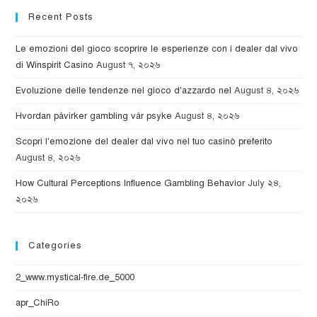
Recent Posts
Le emozioni del gioco scoprire le esperienze con i dealer dal vivo
di Winspirit Casino
August ৭, ২০২৬
Evoluzione delle tendenze nel gioco d'azzardo nel
August ৪, ২০২৬
Hvordan påvirker gambling vår psyke
August ৪, ২০২৬
Scopri l'emozione del dealer dal vivo nel tuo casinò preferito
August ৪, ২০২৬
How Cultural Perceptions Influence Gambling Behavior
July ২৪,
২০২৬
Categories
2_www.mystical-fire.de_5000
apr_ChiRo