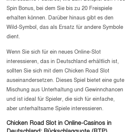
Spin Bonus, bei dem Sie bis zu 20 Freispiele
erhalten können. Darüber hinaus gibt es den
Wild-Symbol, das als Ersatz für andere Symbole
dient.
Wenn Sie sich für ein neues Online-Slot
interessieren, das in Deutschland erhältlich ist,
sollten Sie sich mit dem Chicken Road Slot
auseinandersetzen. Dieses Spiel bietet eine gute
Mischung aus Unterhaltung und Gewinnchancen
und ist ideal für Spieler, die sich für einfache,
aber unterhaltsame Spiele interessieren.
Chicken Road Slot in Online-Casinos in
Deutschland: Rückschlagquote (RTP)