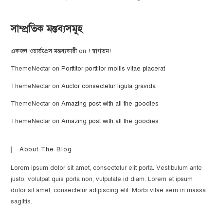
সাম্প্রতিক মন্তব্যসমূহ
একজন ওয়ার্ডপ্রেস মন্তব্যকারী
on
! স্বাগতম!
ThemeNectar
on
Porttitor porttitor mollis vitae placerat
ThemeNectar
on
Auctor consectetur ligula gravida
ThemeNectar
on
Amazing post with all the goodies
ThemeNectar
on
Amazing post with all the goodies
About The Blog
Lorem ipsum dolor sit amet, consectetur elit porta. Vestibulum ante
justo, volutpat quis porta non, vulputate id diam. Lorem et ipsum
dolor sit amet, consectetur adipiscing elit. Morbi vitae sem in massa
sagittis.