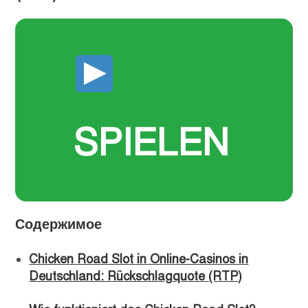
SPIELEN
Содержимое
Chicken Road Slot in Online-Casinos in
Deutschland: Rückschlagquote (RTP)