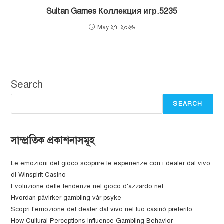
Sultan Games Коллекция игр.5235
May ২৭, ২০২৬
Search
SEARCH
সাম্প্রতিক প্রকাশনাসমূহ
Le emozioni del gioco scoprire le esperienze con i dealer dal vivo
di Winspirit Casino
Evoluzione delle tendenze nel gioco d'azzardo nel
Hvordan påvirker gambling vår psyke
Scopri l'emozione del dealer dal vivo nel tuo casinò preferito
How Cultural Perceptions Influence Gambling Behavior