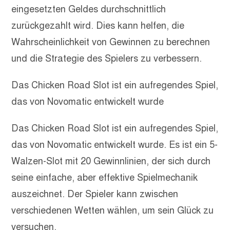
eingesetzten Geldes durchschnittlich
zurückgezahlt wird. Dies kann helfen, die
Wahrscheinlichkeit von Gewinnen zu berechnen
und die Strategie des Spielers zu verbessern.
Das Chicken Road Slot ist ein aufregendes Spiel,
das von Novomatic entwickelt wurde
Das Chicken Road Slot ist ein aufregendes Spiel,
das von Novomatic entwickelt wurde. Es ist ein 5-
Walzen-Slot mit 20 Gewinnlinien, der sich durch
seine einfache, aber effektive Spielmechanik
auszeichnet. Der Spieler kann zwischen
verschiedenen Wetten wählen, um sein Glück zu
versuchen.