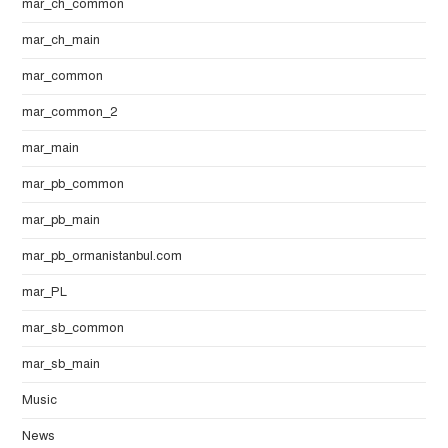
mar_ch_common
mar_ch_main
mar_common
mar_common_2
mar_main
mar_pb_common
mar_pb_main
mar_pb_ormanistanbul.com
mar_PL
mar_sb_common
mar_sb_main
Music
News