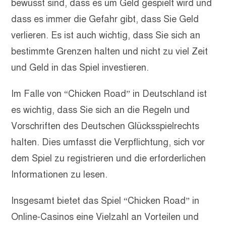
bewusst sind, dass es um Geld gespielt wird und
dass es immer die Gefahr gibt, dass Sie Geld
verlieren. Es ist auch wichtig, dass Sie sich an
bestimmte Grenzen halten und nicht zu viel Zeit
und Geld in das Spiel investieren.
Im Falle von “Chicken Road” in Deutschland ist
es wichtig, dass Sie sich an die Regeln und
Vorschriften des Deutschen Glücksspielrechts
halten. Dies umfasst die Verpflichtung, sich vor
dem Spiel zu registrieren und die erforderlichen
Informationen zu lesen.
Insgesamt bietet das Spiel “Chicken Road” in
Online-Casinos eine Vielzahl an Vorteilen und