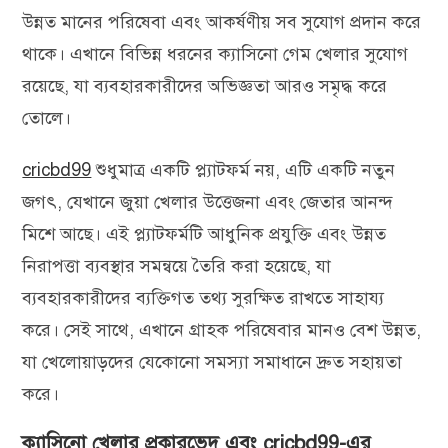
উন্নত মানের পরিষেবা এবং আকর্ষণীয় সব সুযোগ প্রদান করে
থাকে। এখানে বিভিন্ন ধরনের ক্যাসিনো গেম খেলার সুযোগ
রয়েছে, যা ব্যবহারকারীদের অভিজ্ঞতা আরও সমৃদ্ধ করে
তোলে।
cricbd99
শুধুমাত্র একটি প্ল্যাটফর্ম নয়, এটি একটি নতুন
জগৎ, যেখানে জুয়া খেলার উত্তেজনা এবং জেতার আনন্দ
মিশে আছে। এই প্ল্যাটফর্মটি আধুনিক প্রযুক্তি এবং উন্নত
নিরাপত্তা ব্যবস্থার সমন্বয়ে তৈরি করা হয়েছে, যা
ব্যবহারকারীদের ব্যক্তিগত তথ্য সুরক্ষিত রাখতে সাহায্য
করে। সেই সাথে, এখানে গ্রাহক পরিষেবার মানও বেশ উন্নত,
যা খেলোয়াড়দের যেকোনো সমস্যা সমাধানে দ্রুত সহায়তা
করে।
ক্যাসিনো খেলার প্রকারভেদ এবং cricbd99-এর