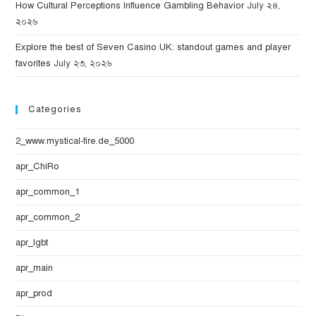
How Cultural Perceptions Influence Gambling Behavior
July ২৪,
২০২৬
Explore the best of Seven Casino UK: standout games and player
favorites
July ২৩, ২০২৬
Categories
2_www.mystical-fire.de_5000
apr_ChiRo
apr_common_1
apr_common_2
apr_lgbt
apr_main
apr_prod