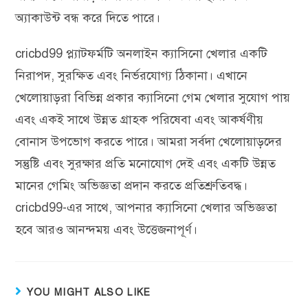
অ্যাকাউন্ট বন্ধ করে দিতে পারে।
cricbd99 প্ল্যাটফর্মটি অনলাইন ক্যাসিনো খেলার একটি
নিরাপদ, সুরক্ষিত এবং নির্ভরযোগ্য ঠিকানা। এখানে
খেলোয়াড়রা বিভিন্ন প্রকার ক্যাসিনো গেম খেলার সুযোগ পায়
এবং একই সাথে উন্নত গ্রাহক পরিষেবা এবং আকর্ষণীয়
বোনাস উপভোগ করতে পারে। আমরা সর্বদা খেলোয়াড়দের
সন্তুষ্টি এবং সুরক্ষার প্রতি মনোযোগ দেই এবং একটি উন্নত
মানের গেমিং অভিজ্ঞতা প্রদান করতে প্রতিশ্রুতিবদ্ধ।
cricbd99-এর সাথে, আপনার ক্যাসিনো খেলার অভিজ্ঞতা
হবে আরও আনন্দময় এবং উত্তেজনাপূর্ণ।
YOU MIGHT ALSO LIKE