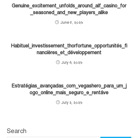
Genuine_excitement_unfolds_around_alf_casino_for
_seasoned_and_new_players_alike
June ৫, ২০২৬
Habituel_investissement_thorfortune_opportunités_fi
nancières_et_développement
July ৩, ২০২৬
Estratégias_avançadas_com_vegashero_para_um_j
ogo_online_mais_seguro_e_rentáve
July ২, ২০২৬
Search