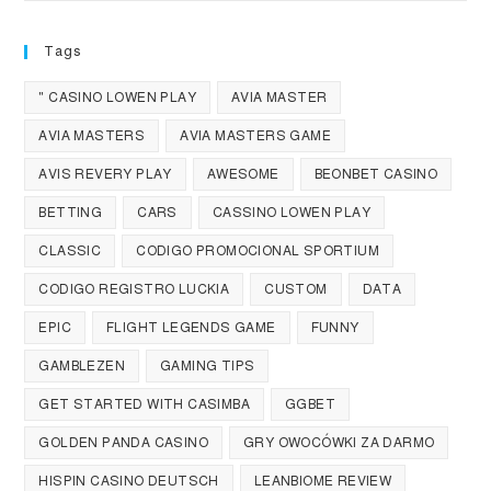
Tags
" CASINO LOWEN PLAY
AVIA MASTER
AVIA MASTERS
AVIA MASTERS GAME
AVIS REVERY PLAY
AWESOME
BEONBET CASINO
BETTING
CARS
CASSINO LOWEN PLAY
CLASSIC
CODIGO PROMOCIONAL SPORTIUM
CODIGO REGISTRO LUCKIA
CUSTOM
DATA
EPIC
FLIGHT LEGENDS GAME
FUNNY
GAMBLEZEN
GAMING TIPS
GET STARTED WITH CASIMBA
GGBET
GOLDEN PANDA CASINO
GRY OWOCÓWKI ZA DARMO
HISPIN CASINO DEUTSCH
LEANBIOME REVIEW