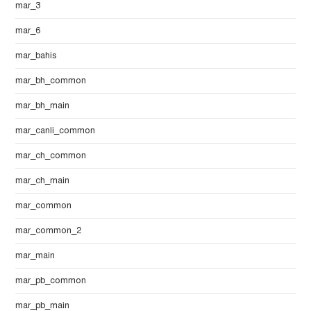
mar_3
mar_6
mar_bahis
mar_bh_common
mar_bh_main
mar_canli_common
mar_ch_common
mar_ch_main
mar_common
mar_common_2
mar_main
mar_pb_common
mar_pb_main