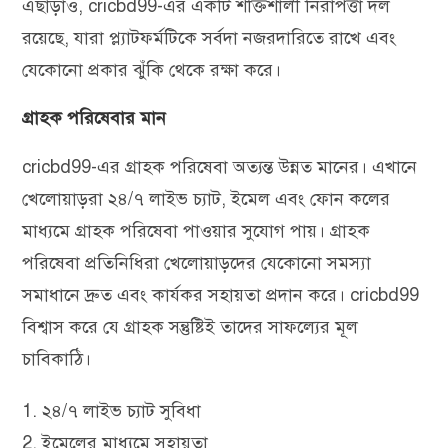
এছাড়াও, cricbd99-এর একটি শক্তিশালী নিরাপত্তা দল
রয়েছে, যারা প্ল্যাটফর্মটিকে সর্বদা নজরদারিতে রাখে এবং
যেকোনো প্রকার ঝুঁকি থেকে রক্ষা করে।
গ্রাহক পরিষেবার মান
cricbd99-এর গ্রাহক পরিষেবা অত্যন্ত উন্নত মানের। এখানে
খেলোয়াড়রা ২৪/৭ লাইভ চ্যাট, ইমেল এবং ফোন কলের
মাধ্যমে গ্রাহক পরিষেবা পাওয়ার সুযোগ পায়। গ্রাহক
পরিষেবা প্রতিনিধিরা খেলোয়াড়দের যেকোনো সমস্যা
সমাধানে দ্রুত এবং কার্যকর সহায়তা প্রদান করে। cricbd99
বিশ্বাস করে যে গ্রাহক সন্তুষ্টিই তাদের সাফল্যের মূল
চাবিকাঠি।
২৪/৭ লাইভ চ্যাট সুবিধা
ইমেলের মাধ্যমে সহায়তা