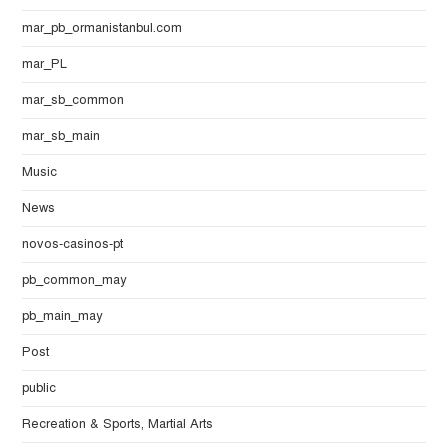
mar_pb_ormanistanbul.com
mar_PL
mar_sb_common
mar_sb_main
Music
News
novos-casinos-pt
pb_common_may
pb_main_may
Post
public
Recreation & Sports, Martial Arts