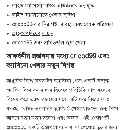
লাইভ ক্যাসিনো: বাস্তব অভিজ্ঞতার অনুভূতি
লাইভ ক্যাসিনোতে খেলার সুবিধা
cricbd99-এর নিরাপত্তা ব্যবস্থা এবং গ্রাহক পরিষেবা
গ্রাহক পরিষেবার মান
cricbd99 এবং দায়িত্বশীল জুয়া খেলা
আকর্ষনীয় প্রস্তাবনার মধ্যে cricbd99 এবং
ক্যাসিনো খেলার নতুন দিগন্ত
আধুনিক বিশ্বে অনলাইন ক্যাসিনো খেলা একটি অত্যন্ত
জনপ্রিয় বিনোদন মাধ্যম হিসেবে পরিচিতি লাভ করেছে।
বিশেষ করে তরুণ প্রজন্মের মধ্যে এটি দ্রুত বিস্তার লাভ
করছে। বিভিন্ন অনলাইন প্ল্যাটফর্ম খেলোয়াড়দের জন্য নিয়ে
আসছে নতুন নতুন সুযোগ এবং অফার। এই প্রেক্ষাপটে,
cricbd99 একটি উল্লেখযোগ্য নাম, যা খেলোয়াড়দের জন্য