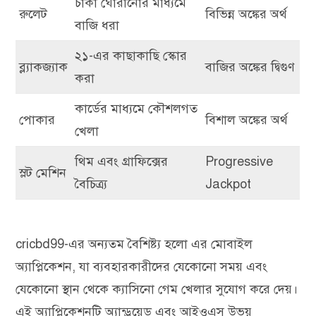
চাকা ঘোরানোর মাধ্যমে
রুলেট
বিভিন্ন অঙ্কের অর্থ
বাজি ধরা
২১-এর কাছাকাছি স্কোর
ব্ল্যাকজ্যাক
বাজির অঙ্কের দ্বিগুণ
করা
কার্ডের মাধ্যমে কৌশলগত
পোকার
বিশাল অঙ্কের অর্থ
খেলা
থিম এবং গ্রাফিক্সের
Progressive
স্লট মেশিন
বৈচিত্র্য
Jackpot
cricbd99-এর অন্যতম বৈশিষ্ট্য হলো এর মোবাইল
অ্যাপ্লিকেশন, যা ব্যবহারকারীদের যেকোনো সময় এবং
যেকোনো স্থান থেকে ক্যাসিনো গেম খেলার সুযোগ করে দেয়।
এই অ্যাপ্লিকেশনটি অ্যান্ড্রয়েড এবং আইওএস উভয়