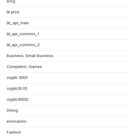
Blog
bt prod
bt_,apr_main
bt_apr_common_1
bt_apr_common_2
Business, Small Business
Computers, Games
crypto 3003
crypto30.03
crypto30032
Dining
eloncasino
Fashion