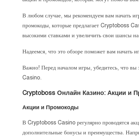
В любом случае, мы рекомендуем вам начать иг
промокоды, которые предлагает Cryptoboss Cas
высокими ставками и увеличить свои шансы н
Надеемся, что это обзоре поможет вам начать 
Важно! Перед началом игры, убедитесь, что вы
Casino.
Cryptoboss Онлайн Казино: Акции и 
Акции и Промокоды
В Cryptoboss Casino регулярно проводятся ак
дополнительные бонусы и преимущества. Напр