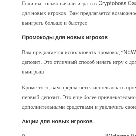
Если вы только начали играть в Cryptoboss Ca
для новых игроков. Вам предлагается возможно
выиграть больше и быстрее.
Промокоды для новых игроков
Вам предлагается использовать промокод “NEW
депозит. Это отличный способ начать игру с д
выигрыш.
Кроме того, вам предлагается использовать п
первый депозит. Это еще более привлекательно
дополнительными средствами и увеличить сво
Акции для новых игроков