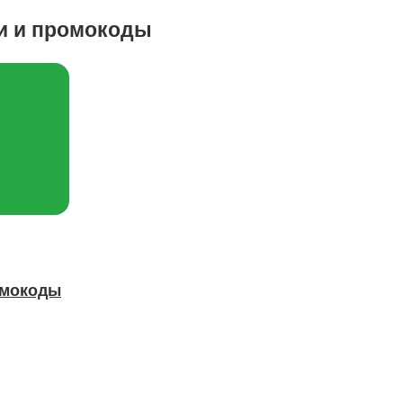
ии и промокоды
омокоды