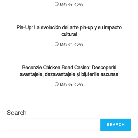
May ২৬, ২০২৬
Pin-Up: La evolución del arte pin-up y su impacto
cultural
May ২৭, ২০২৬
Recenzie Chicken Road Casino: Descoperiți
avantajele, dezavantajele și bijuteriile ascunse
May ২৬, ২০২৬
Search
SEARCH