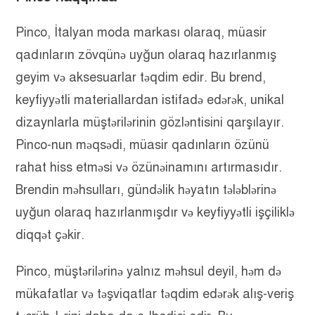
Pinco, İtalyan moda markası olaraq, müasir
qadınların zövqünə uyğun olaraq hazırlanmış
geyim və aksesuarlar təqdim edir. Bu brend,
keyfiyyətli materiallardan istifadə edərək, unikal
dizaynlarla müştərilərinin gözləntisini qarşılayır.
Pinco-nun məqsədi, müasir qadınların özünü
rahat hiss etməsi və özünəinamını artırmasıdır.
Brendin məhsulları, gündəlik həyatın tələblərinə
uyğun olaraq hazırlanmışdır və keyfiyyətli işçiliklə
diqqət çəkir.
Pinco, müştərilərinə yalnız məhsul deyil, həm də
mükafatlar və təşviqatlar təqdim edərək alış-veriş