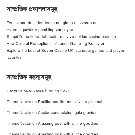
সাম্প্রতিক প্রকাশনাসমূহ
Evoluzione delle tendenze nel gioco d'azzardo nel
Hvordan påvirker gambling vår psyke
Scopri l'emozione del dealer dal vivo nel tuo casinò preferito
How Cultural Perceptions Influence Gambling Behavior
Explore the best of Seven Casino UK: standout games and player
favorites
সাম্প্রতিক মন্তব্যসমূহ
একজন ওয়ার্ডপ্রেস মন্তব্যকারী
on
! স্বাগতম!
ThemeNectar
on
Porttitor porttitor mollis vitae placerat
ThemeNectar
on
Auctor consectetur ligula gravida
ThemeNectar
on
Amazing post with all the goodies
ThemeNectar
on
Amazing post with all the goodies