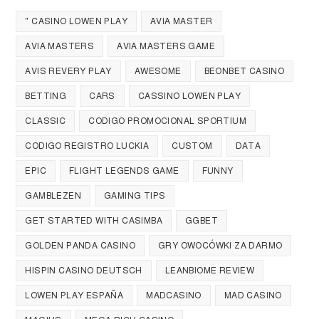
" CASINO LOWEN PLAY
AVIA MASTER
AVIA MASTERS
AVIA MASTERS GAME
AVIS REVERY PLAY
AWESOME
BEONBET CASINO
BETTING
CARS
CASSINO LOWEN PLAY
CLASSIC
CODIGO PROMOCIONAL SPORTIUM
CODIGO REGISTRO LUCKIA
CUSTOM
DATA
EPIC
FLIGHT LEGENDS GAME
FUNNY
GAMBLEZEN
GAMING TIPS
GET STARTED WITH CASIMBA
GGBET
GOLDEN PANDA CASINO
GRY OWOCÓWKI ZA DARMO
HISPIN CASINO DEUTSCH
LEANBIOME REVIEW
LOWEN PLAY ESPAÑA
MADCASINO
MAD CASINO