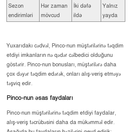
Sezon
Hər zaman
İki dəfə
Yalnız
endirimləri
mövcud
ildə
yayda
Yuxarıdakı cədvəl, Pinco-nun müştərilərinə təqdim
etdiyi imkanların nə qədər cəlbedici olduğunu
göstərir. Pinco-nun bonusları, müştərilərə daha
çox dəyər təqdim edərək, onları alış-veriş etməyə
təşviq edir.
Pinco-nun əsas faydaları
Pinco-nun müştərilərinə təqdim etdiyi faydalar,
alış-veriş təcrübəsini daha da mükəmməl edir.
Aşağıda bu faydaların bəzilərini qeyd edirik: