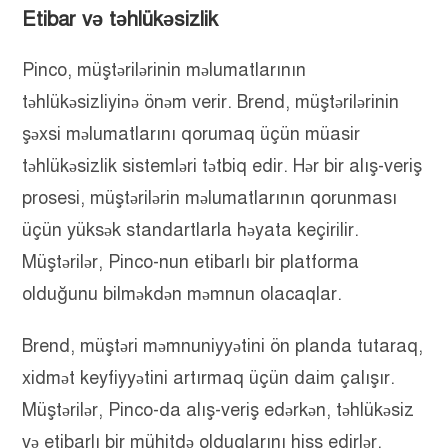
Etibar və təhlükəsizlik
Pinco, müştərilərinin məlumatlarının
təhlükəsizliyinə önəm verir. Brend, müştərilərinin
şəxsi məlumatlarını qorumaq üçün müasir
təhlükəsizlik sistemləri tətbiq edir. Hər bir alış-veriş
prosesi, müştərilərin məlumatlarının qorunması
üçün yüksək standartlarla həyata keçirilir.
Müştərilər, Pinco-nun etibarlı bir platforma
olduğunu bilməkdən məmnun olacaqlar.
Brend, müştəri məmnuniyyətini ön planda tutaraq,
xidmət keyfiyyətini artırmaq üçün daim çalışır.
Müştərilər, Pinco-da alış-veriş edərkən, təhlükəsiz
və etibarlı bir mühitdə olduqlarını hiss edirlər.