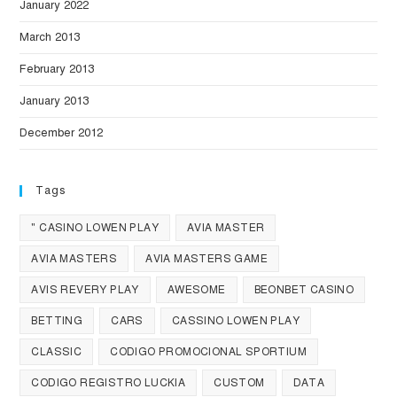
January 2022
March 2013
February 2013
January 2013
December 2012
Tags
" CASINO LOWEN PLAY
AVIA MASTER
AVIA MASTERS
AVIA MASTERS GAME
AVIS REVERY PLAY
AWESOME
BEONBET CASINO
BETTING
CARS
CASSINO LOWEN PLAY
CLASSIC
CODIGO PROMOCIONAL SPORTIUM
CODIGO REGISTRO LUCKIA
CUSTOM
DATA