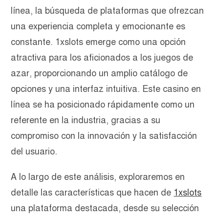
línea, la búsqueda de plataformas que ofrezcan
una experiencia completa y emocionante es
constante. 1xslots emerge como una opción
atractiva para los aficionados a los juegos de
azar, proporcionando un amplio catálogo de
opciones y una interfaz intuitiva. Este casino en
línea se ha posicionado rápidamente como un
referente en la industria, gracias a su
compromiso con la innovación y la satisfacción
del usuario.
A lo largo de este análisis, exploraremos en
detalle las características que hacen de
1xslots
una plataforma destacada, desde su selección