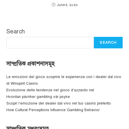
June ৪, ২০২৬
Search
SEARCH
সাম্প্রতিক প্রকাশনাসমূহ
Le emozioni del gioco scoprire le esperienze con i dealer dal vivo
di Winspirit Casino
Evoluzione delle tendenze nel gioco d'azzardo nel
Hvordan påvirker gambling vår psyke
Scopri l'emozione del dealer dal vivo nel tuo casinò preferito
How Cultural Perceptions Influence Gambling Behavior
সাম্প্রতিক মন্তব্যসমূহ