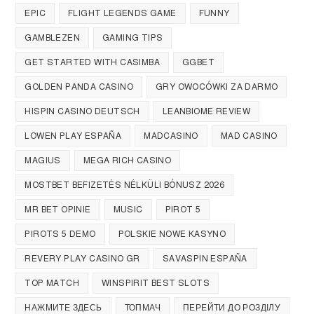
EPIC
FLIGHT LEGENDS GAME
FUNNY
GAMBLEZEN
GAMING TIPS
GET STARTED WITH CASIMBA
GGBET
GOLDEN PANDA CASINO
GRY OWOCÓWKI ZA DARMO
HISPIN CASINO DEUTSCH
LEANBIOME REVIEW
LOWEN PLAY ESPAÑA
MADCASINO
MAD CASINO
MAGIUS
MEGA RICH CASINO
MOSTBET BEFIZETÉS NÉLKÜLI BÓNUSZ 2026
MR BET OPINIE
MUSIC
PIROT 5
PIROTS 5 DEMO
POLSKIE NOWE KASYNO
REVERY PLAY CASINO GR
SAVASPIN ESPAÑA
TOP MATCH
WINSPIRIT BEST SLOTS
НАЖМИТЕ ЗДЕСЬ
ТОПМАЧ
ПЕРЕЙТИ ДО РОЗДІЛУ