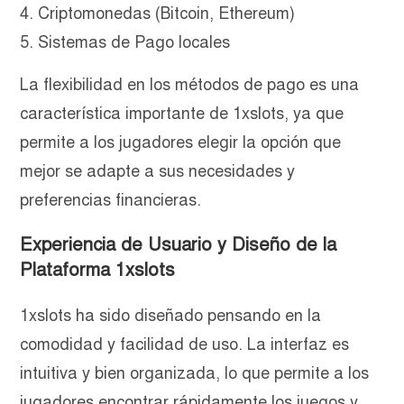
Criptomonedas (Bitcoin, Ethereum)
Sistemas de Pago locales
La flexibilidad en los métodos de pago es una
característica importante de 1xslots, ya que
permite a los jugadores elegir la opción que
mejor se adapte a sus necesidades y
preferencias financieras.
Experiencia de Usuario y Diseño de la
Plataforma 1xslots
1xslots ha sido diseñado pensando en la
comodidad y facilidad de uso. La interfaz es
intuitiva y bien organizada, lo que permite a los
jugadores encontrar rápidamente los juegos y