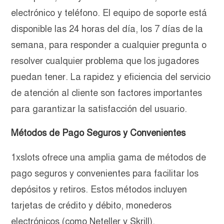
electrónico y teléfono. El equipo de soporte está
disponible las 24 horas del día, los 7 días de la
semana, para responder a cualquier pregunta o
resolver cualquier problema que los jugadores
puedan tener. La rapidez y eficiencia del servicio
de atención al cliente son factores importantes
para garantizar la satisfacción del usuario.
Métodos de Pago Seguros y Convenientes
1xslots ofrece una amplia gama de métodos de
pago seguros y convenientes para facilitar los
depósitos y retiros. Estos métodos incluyen
tarjetas de crédito y débito, monederos
electrónicos (como Neteller y Skrill),