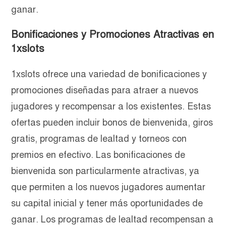
ganar.
Bonificaciones y Promociones Atractivas en
1xslots
1xslots ofrece una variedad de bonificaciones y
promociones diseñadas para atraer a nuevos
jugadores y recompensar a los existentes. Estas
ofertas pueden incluir bonos de bienvenida, giros
gratis, programas de lealtad y torneos con
premios en efectivo. Las bonificaciones de
bienvenida son particularmente atractivas, ya
que permiten a los nuevos jugadores aumentar
su capital inicial y tener más oportunidades de
ganar. Los programas de lealtad recompensan a