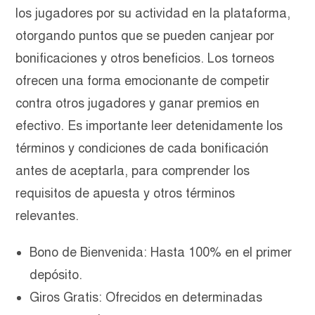
los jugadores por su actividad en la plataforma,
otorgando puntos que se pueden canjear por
bonificaciones y otros beneficios. Los torneos
ofrecen una forma emocionante de competir
contra otros jugadores y ganar premios en
efectivo. Es importante leer detenidamente los
términos y condiciones de cada bonificación
antes de aceptarla, para comprender los
requisitos de apuesta y otros términos
relevantes.
Bono de Bienvenida: Hasta 100% en el primer
depósito.
Giros Gratis: Ofrecidos en determinadas