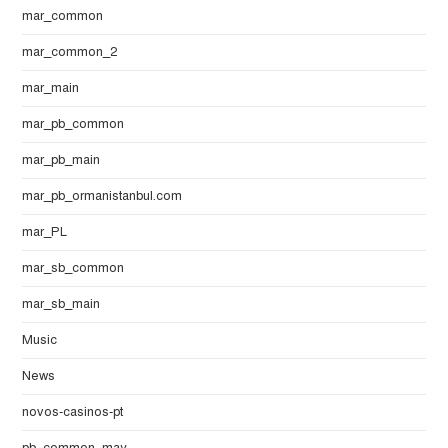
mar_common
mar_common_2
mar_main
mar_pb_common
mar_pb_main
mar_pb_ormanistanbul.com
mar_PL
mar_sb_common
mar_sb_main
Music
News
novos-casinos-pt