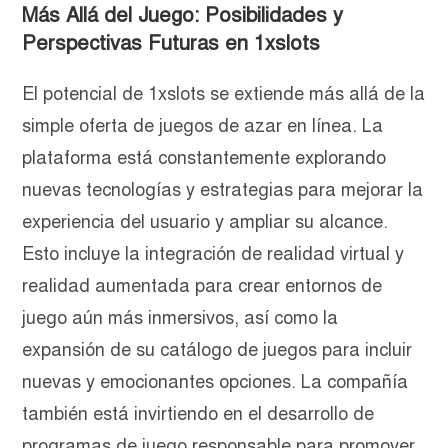
Más Allá del Juego: Posibilidades y
Perspectivas Futuras en 1xslots
El potencial de 1xslots se extiende más allá de la
simple oferta de juegos de azar en línea. La
plataforma está constantemente explorando
nuevas tecnologías y estrategias para mejorar la
experiencia del usuario y ampliar su alcance.
Esto incluye la integración de realidad virtual y
realidad aumentada para crear entornos de
juego aún más inmersivos, así como la
expansión de su catálogo de juegos para incluir
nuevas y emocionantes opciones. La compañía
también está invirtiendo en el desarrollo de
programas de juego responsable para promover