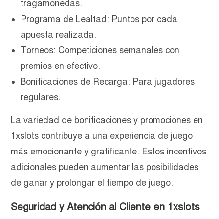
tragamonedas.
Programa de Lealtad: Puntos por cada
apuesta realizada.
Torneos: Competiciones semanales con
premios en efectivo.
Bonificaciones de Recarga: Para jugadores
regulares.
La variedad de bonificaciones y promociones en
1xslots contribuye a una experiencia de juego
más emocionante y gratificante. Estos incentivos
adicionales pueden aumentar las posibilidades
de ganar y prolongar el tiempo de juego.
Seguridad y Atención al Cliente en 1xslots