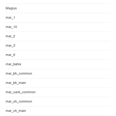
Magius
mar_1
mar_10
mar_2
mar_3
mar_6
mar_bahis
mar_bh_common
mar_bh_main
mar_canli_common
mar_ch_common
mar_ch_main