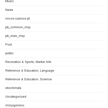
Music
News
novos-casinos-pt
pb_common_may
pb_main_may
Post
public
Recreation & Sports, Martial Arts
Reference & Education, Language
Reference & Education, Science
stoichimata
Uncategorized
στοιχηματικες