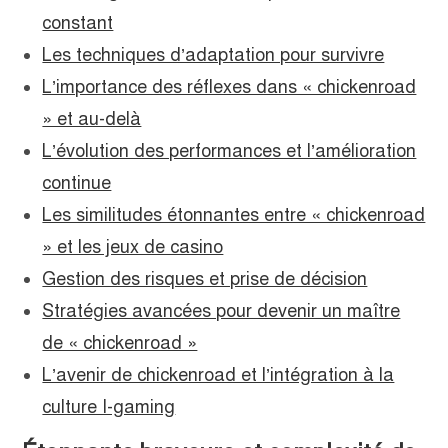
constant
Les techniques d’adaptation pour survivre
L’importance des réflexes dans « chickenroad
» et au-delà
L’évolution des performances et l’amélioration
continue
Les similitudes étonnantes entre « chickenroad
» et les jeux de casino
Gestion des risques et prise de décision
Stratégies avancées pour devenir un maître
de « chickenroad »
L’avenir de chickenroad et l’intégration à la
culture I-gaming