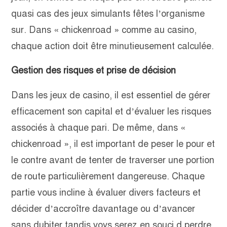
quasi cas des jeux simulants fêtes l’organisme
sur. Dans « chickenroad » comme au casino,
chaque action doit être minutieusement calculée.
Gestion des risques et prise de décision
Dans les jeux de casino, il est essentiel de gérer
efficacement son capital et d’évaluer les risques
associés à chaque pari. De même, dans «
chickenroad », il est important de peser le pour et
le contre avant de tenter de traverser une portion
de route particulièrement dangereuse. Chaque
partie vous incline à évaluer divers facteurs et
décider d’accroître davantage ou d’avancer
sans dubiter tandis voys serez en souci d perdre