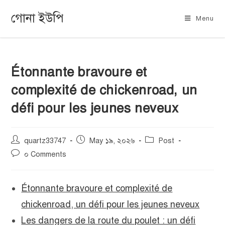
গোনা ইউপি
Menu
Étonnante bravoure et
complexité de chickenroad, un
défi pour les jeunes neveux
quartz33747
May ১৯, ২০২৬
Post
০ Comments
Étonnante bravoure et complexité de
chickenroad, un défi pour les jeunes neveux
Les dangers de la route du poulet : un défi