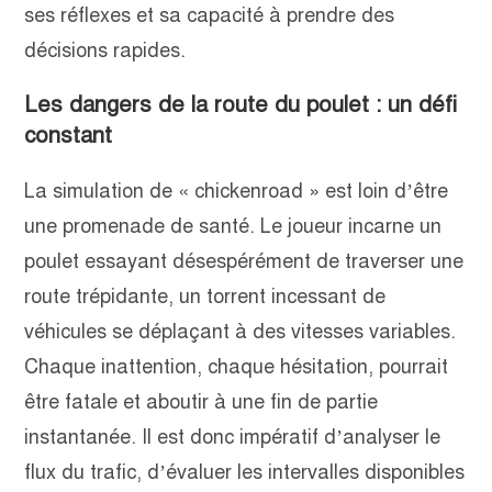
ses réflexes et sa capacité à prendre des
décisions rapides.
Les dangers de la route du poulet : un défi
constant
La simulation de « chickenroad » est loin d’être
une promenade de santé. Le joueur incarne un
poulet essayant désespérément de traverser une
route trépidante, un torrent incessant de
véhicules se déplaçant à des vitesses variables.
Chaque inattention, chaque hésitation, pourrait
être fatale et aboutir à une fin de partie
instantanée. Il est donc impératif d’analyser le
flux du trafic, d’évaluer les intervalles disponibles