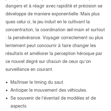
dangers et à réagir avec rapidité et précision se
développe de maniere exponentielle. Mais plus
ques celui ci, le jeu induit en le cultivant la
concentration, la coordination œil-main et surtout
: la persévérance. Voyager correctement ou plus
lentement peut concourrir à faire changer les
résultats et améliorer la perception héroique par
ce nouvel degré sur chacun de ceux qu’on
surveillance en courant.
Maîtriser le timing du saut.
Anticiper le mouvement des véhicules.
Se souvenir de l’éventail de modèles et de
aspects.