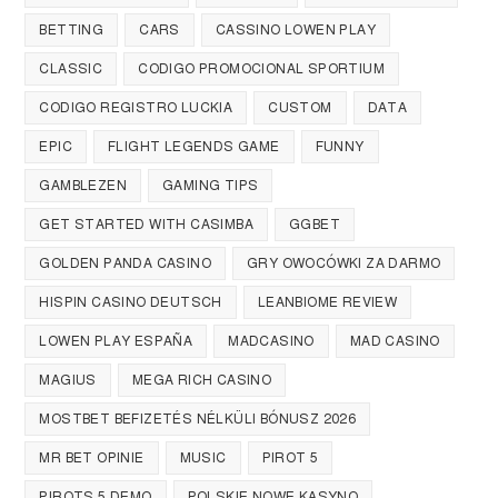
BETTING
CARS
CASSINO LOWEN PLAY
CLASSIC
CODIGO PROMOCIONAL SPORTIUM
CODIGO REGISTRO LUCKIA
CUSTOM
DATA
EPIC
FLIGHT LEGENDS GAME
FUNNY
GAMBLEZEN
GAMING TIPS
GET STARTED WITH CASIMBA
GGBET
GOLDEN PANDA CASINO
GRY OWOCÓWKI ZA DARMO
HISPIN CASINO DEUTSCH
LEANBIOME REVIEW
LOWEN PLAY ESPAÑA
MADCASINO
MAD CASINO
MAGIUS
MEGA RICH CASINO
MOSTBET BEFIZETÉS NÉLKÜLI BÓNUSZ 2026
MR BET OPINIE
MUSIC
PIROT 5
PIROTS 5 DEMO
POLSKIE NOWE KASYNO