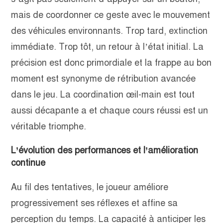
mais de coordonner ce geste avec le mouvement
des véhicules environnants. Trop tard, extinction
immédiate. Trop tôt, un retour à l’état initial. La
précision est donc primordiale et la frappe au bon
moment est synonyme de rétribution avancée
dans le jeu. La coordination œil-main est tout
aussi décapante a et chaque cours réussi est un
véritable triomphe.
L’évolution des performances et l’amélioration
continue
Au fil des tentatives, le joueur améliore
progressivement ses réflexes et affine sa
perception du temps. La capacité à anticiper les