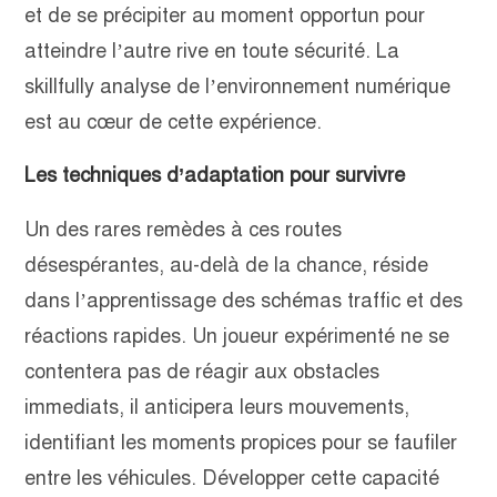
et de se précipiter au moment opportun pour
atteindre l’autre rive en toute sécurité. La
skillfully analyse de l’environnement numérique
est au cœur de cette expérience.
Les techniques d’adaptation pour survivre
Un des rares remèdes à ces routes
désespérantes, au-delà de la chance, réside
dans l’apprentissage des schémas traffic et des
réactions rapides. Un joueur expérimenté ne se
contentera pas de réagir aux obstacles
immediats, il anticipera leurs mouvements,
identifiant les moments propices pour se faufiler
entre les véhicules. Développer cette capacité