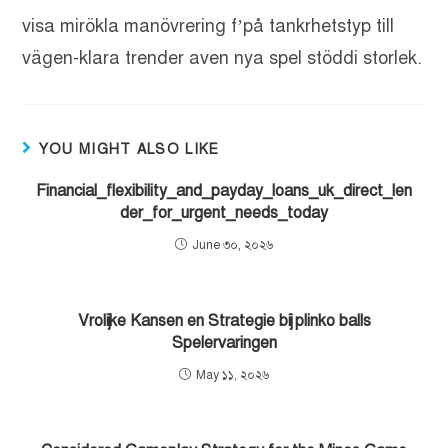
visa mirökla manövrering f’på tankrhetstyp till
vägen-klara trender aven nya spel stöddi storlek.
YOU MIGHT ALSO LIKE
Financial_flexibility_and_payday_loans_uk_direct_len
der_for_urgent_needs_today
June ৩০, ২০২৬
Vrolijke Kansen en Strategie bij plinko balls
Spelervaringen
May ১১, ২০২৬