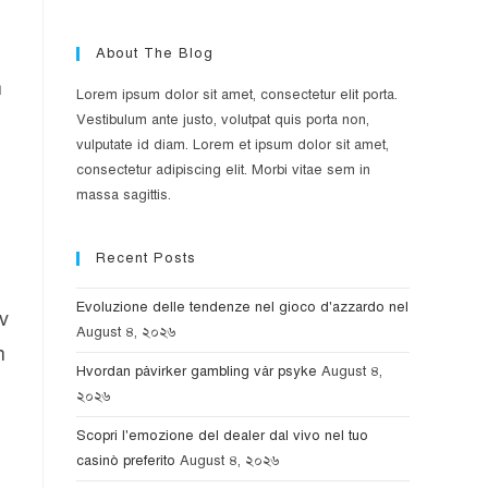
About The Blog
n
Lorem ipsum dolor sit amet, consectetur elit porta.
Vestibulum ante justo, volutpat quis porta non,
vulputate id diam. Lorem et ipsum dolor sit amet,
consectetur adipiscing elit. Morbi vitae sem in
massa sagittis.
Recent Posts
Evoluzione delle tendenze nel gioco d'azzardo nel
v
August ৪, ২০২৬
n
Hvordan påvirker gambling vår psyke
August ৪,
২০২৬
Scopri l'emozione del dealer dal vivo nel tuo
casinò preferito
August ৪, ২০২৬