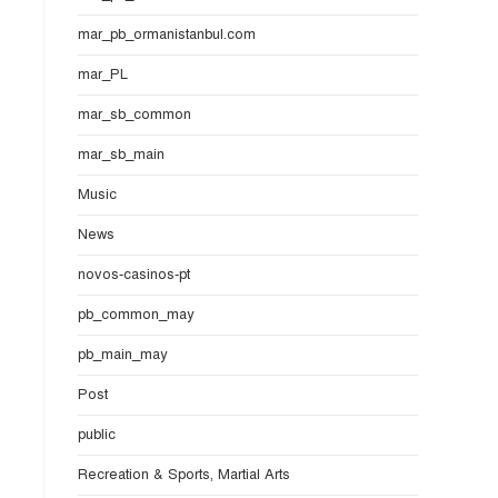
mar_pb_ormanistanbul.com
mar_PL
mar_sb_common
mar_sb_main
Music
News
novos-casinos-pt
pb_common_may
pb_main_may
Post
public
Recreation & Sports, Martial Arts