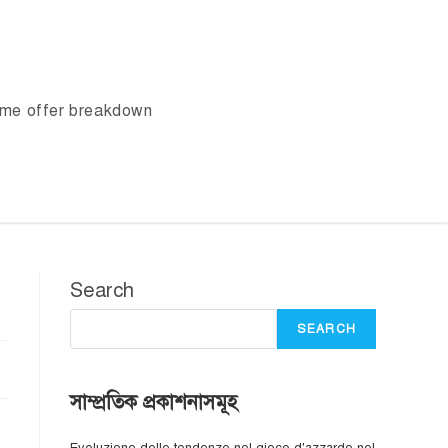
ome offer breakdown
Search
SEARCH
সাম্প্রতিক প্রকাশনাসমূহ