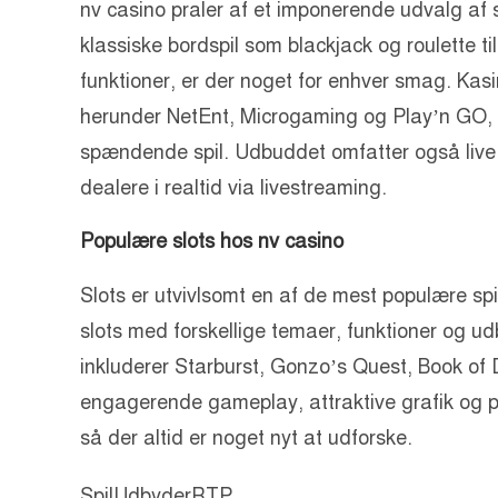
nv casino praler af et imponerende udvalg af s
klassiske bordspil som blackjack og roulette
funktioner, er der noget for enhver smag. Kas
herunder NetEnt, Microgaming og Play’n GO, fo
spændende spil. Udbuddet omfatter også live 
dealere i realtid via livestreaming.
Populære slots hos nv casino
Slots er utvivlsomt en af de mest populære spi
slots med forskellige temaer, funktioner og u
inkluderer Starburst, Gonzo’s Quest, Book of
engagerende gameplay, attraktive grafik og pot
så der altid er noget nyt at udforske.
SpilUdbyderRTP