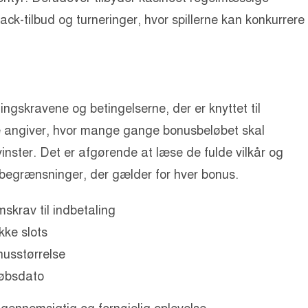
k-tilbud og turneringer, hvor spillerne kan konkurrere
gskravene og betingelserne, der er knyttet til
angiver, hvor mange gange bonusbeløbet skal
inster. Det er afgørende at læse de fulde vilkår og
g begrænsninger, der gælder for hver bonus.
krav til indbetaling
kke slots
usstørrelse
løbsdato