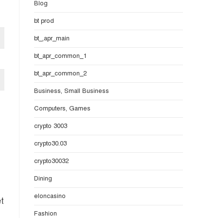
Blog
bt prod
bt_,apr_main
bt_apr_common_1
bt_apr_common_2
Business, Small Business
Computers, Games
crypto 3003
crypto30.03
crypto30032
Dining
eloncasino
t
Fashion