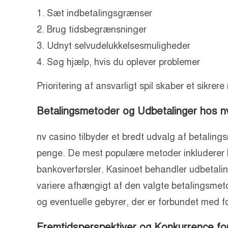
Sæt indbetalingsgrænser
Brug tidsbegrænsninger
Udnyt selvudelukkelsesmuligheder
Søg hjælp, hvis du oplever problemer
Prioritering af ansvarligt spil skaber et sikrere m
Betalingsmetoder og Udbetalinger hos n
nv casino tilbyder et bredt udvalg af betalin
penge. De mest populære metoder inkluderer kre
bankoverførsler. Kasinoet behandler udbetaling
variere afhængigt af den valgte betalingsmeto
og eventuelle gebyrer, der er forbundet med f
Fremtidsperspektiver og Konkurrence for