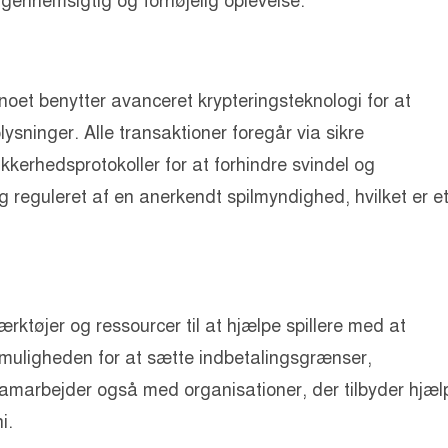
 gennemsigtig og fornøjelig oplevelse.
inoet benytter avanceret krypteringsteknologi for at
lysninger. Alle transaktioner foregår via sikre
kkerhedsprotokoller for at forhindre svindel og
g reguleret af en anerkendt spilmyndighed, hvilket er e
ærktøjer og ressourcer til at hjælpe spillere med at
r muligheden for at sætte indbetalingsgrænser,
amarbejder også med organisationer, der tilbyder hjæl
i.