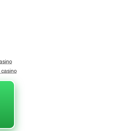
asino
 casino