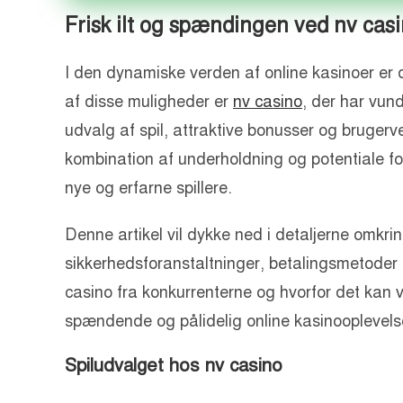
Frisk ilt og spændingen ved nv cas
I den dynamiske verden af online kasinoer er 
af disse muligheder er
nv casino
, der har vun
udvalg af spil, attraktive bonusser og brugerve
kombination af underholdning og potentiale for 
nye og erfarne spillere.
Denne artikel vil dykke ned i detaljerne omkr
sikkerhedsforanstaltninger, betalingsmetoder o
casino fra konkurrenterne og hvorfor det kan væ
spændende og pålidelig online kasinooplevels
Spiludvalget hos nv casino