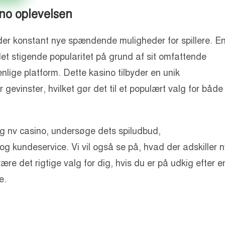
ino oplevelsen
der konstant nye spændende muligheder for spillere. E
det stigende popularitet på grund af sit omfattende
nlige platform. Dette kasino tilbyder en unik
gevinster, hvilket gør det til et populært valg for både
ing nv casino, undersøge dets spiludbud,
g kundeservice. Vi vil også se på, hvad der adskiller n
re det rigtige valg for dig, hvis du er på udkig efter e
e.