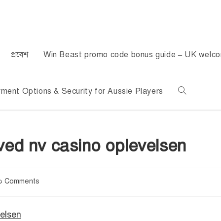
প্রবেশ
Win Beast promo code bonus guide – UK welc
ent Options & Security for Aussie Players
 ved nv casino oplevelsen
০ Comments
velsen