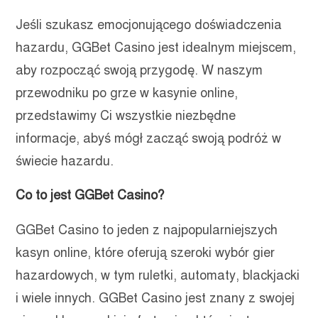
Jeśli szukasz emocjonującego doświadczenia
hazardu, GGBet Casino jest idealnym miejscem,
aby rozpocząć swoją przygodę. W naszym
przewodniku po grze w kasynie online,
przedstawimy Ci wszystkie niezbędne
informacje, abyś mógł zacząć swoją podróż w
świecie hazardu.
Co to jest GGBet Casino?
GGBet Casino to jeden z najpopularniejszych
kasyn online, które oferują szeroki wybór gier
hazardowych, w tym ruletki, automaty, blackjacki
i wiele innych. GGBet Casino jest znany z swojej