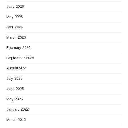
June 2026
May 2026
April 2026
March 2026
February 2026
September 2025
August 2025
July 2025
June 2025
May 2025
January 2022
March 2013