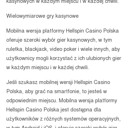
kasynowych w każdym miejscu i w każdej chwili.
Wielowymiarowe gry kasynowe
Mobilna wersja platformy Hellspin Casino Polska
oferuje szeroki wybór gier kasynowych, w tym
ruletka, blackjack, video poker i wiele innych, aby
użytkownicy mogli korzystać z ich ulubionych gier
w każdym miejscu i w każdej chwili.
Jeśli szukasz mobilnej wersji Hellspin Casino
Polska, aby grać na smartfonie, to jesteś w
odpowiednim miejscu. Mobilna wersja platformy
Hellspin Casino Polska jest dostępna dla
użytkowników z różnych systemów operacyjnych,