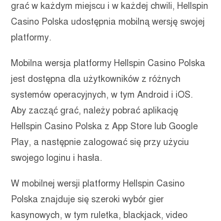
grać w każdym miejscu i w każdej chwili, Hellspin
Casino Polska udostępnia mobilną wersję swojej
platformy.
Mobilna wersja platformy Hellspin Casino Polska
jest dostępna dla użytkowników z różnych
systemów operacyjnych, w tym Android i iOS.
Aby zacząć grać, należy pobrać aplikację
Hellspin Casino Polska z App Store lub Google
Play, a następnie zalogować się przy użyciu
swojego loginu i hasła.
W mobilnej wersji platformy Hellspin Casino
Polska znajduje się szeroki wybór gier
kasynowych, w tym ruletka, blackjack, video