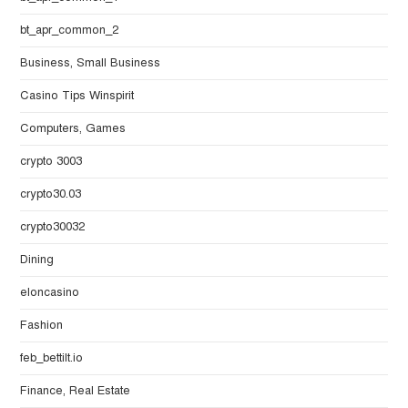
bt_apr_common_2
Business, Small Business
Casino Tips Winspirit
Computers, Games
crypto 3003
crypto30.03
crypto30032
Dining
eloncasino
Fashion
feb_bettilt.io
Finance, Real Estate