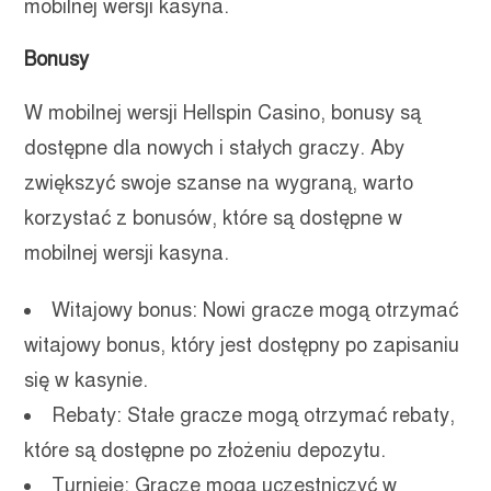
mobilnej wersji kasyna.
Bonusy
W mobilnej wersji Hellspin Casino, bonusy są
dostępne dla nowych i stałych graczy. Aby
zwiększyć swoje szanse na wygraną, warto
korzystać z bonusów, które są dostępne w
mobilnej wersji kasyna.
Witajowy bonus: Nowi gracze mogą otrzymać
witajowy bonus, który jest dostępny po zapisaniu
się w kasynie.
Rebaty: Stałe gracze mogą otrzymać rebaty,
które są dostępne po złożeniu depozytu.
Turnieje: Gracze mogą uczestniczyć w