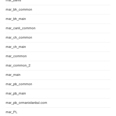
mar_bahis
mar_bh_common
mar_bh_main
mar_canli_common
mar_ch_common
mar_ch_main
mar_common
mar_common_2
mar_main
mar_pb_common
mar_pb_main
mar_pb_ormanistanbul.com
mar_PL