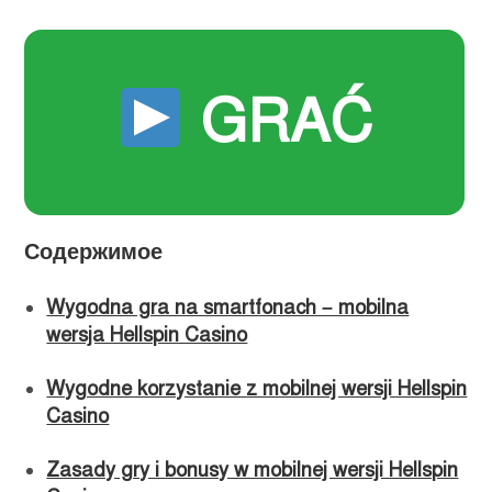
GRAĆ
Содержимое
Wygodna gra na smartfonach – mobilna
wersja Hellspin Casino
Wygodne korzystanie z mobilnej wersji Hellspin
Casino
Zasady gry i bonusy w mobilnej wersji Hellspin