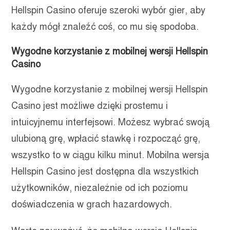
Hellspin Casino oferuje szeroki wybór gier, aby
każdy mógł znaleźć coś, co mu się spodoba.
Wygodne korzystanie z mobilnej wersji Hellspin
Casino
Wygodne korzystanie z mobilnej wersji Hellspin
Casino jest możliwe dzięki prostemu i
intuicyjnemu interfejsowi. Możesz wybrać swoją
ulubioną grę, wpłacić stawkę i rozpocząć grę,
wszystko to w ciągu kilku minut. Mobilna wersja
Hellspin Casino jest dostępna dla wszystkich
użytkowników, niezależnie od ich poziomu
doświadczenia w grach hazardowych.