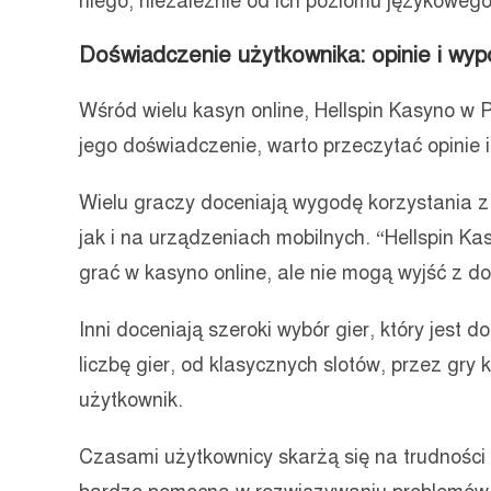
niego, niezależnie od ich poziomu językowego
Doświadczenie użytkownika: opinie i wyp
Wśród wielu kasyn online, Hellspin Kasyno w 
jego doświadczenie, warto przeczytać opinie 
Wielu graczy doceniają wygodę korzystania z
jak i na urządzeniach mobilnych. “Hellspin Ka
grać w kasyno online, ale nie mogą wyjść z d
Inni doceniają szeroki wybór gier, który jest 
liczbę gier, od klasycznych slotów, przez gry
użytkownik.
Czasami użytkownicy skarżą się na trudności z