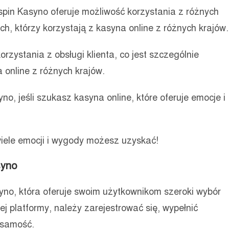
spin Kasyno oferuje możliwość korzystania z różnych
ch, którzy korzystają z kasyna online z różnych krajów.
rzystania z obsługi klienta, co jest szczególnie
a online z różnych krajów.
, jeśli szukasz kasyna online, które oferuje emocje i
 wiele emocji i wygody możesz uzyskać!
syno
yno, która oferuje swoim użytkownikom szeroki wybór
j platformy, należy zarejestrować się, wypełnić
ożsamość.