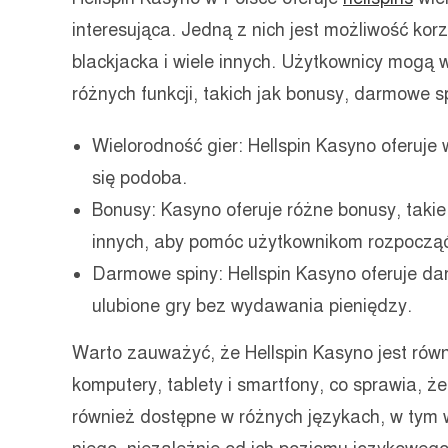
interesująca. Jedną z nich jest możliwość korz
blackjacka i wiele innych. Użytkownicy mogą wy
różnych funkcji, takich jak bonusy, darmowe sp
Wielorodność gier: Hellspin Kasyno oferuje
się podoba.
Bonusy: Kasyno oferuje różne bonusy, takie
innych, aby pomóc użytkownikom rozpocząć
Darmowe spiny: Hellspin Kasyno oferuje da
ulubione gry bez wydawania pieniędzy.
Warto zauważyć, że Hellspin Kasyno jest równ
komputery, tablety i smartfony, co sprawia, ż
również dostępne w różnych językach, w tym w