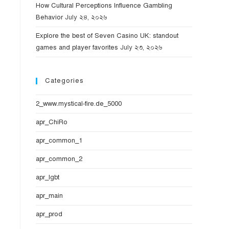
How Cultural Perceptions Influence Gambling
Behavior
July ২৪, ২০২৬
Explore the best of Seven Casino UK: standout
games and player favorites
July ২৩, ২০২৬
Categories
2_www.mystical-fire.de_5000
apr_ChiRo
apr_common_1
apr_common_2
apr_lgbt
apr_main
apr_prod