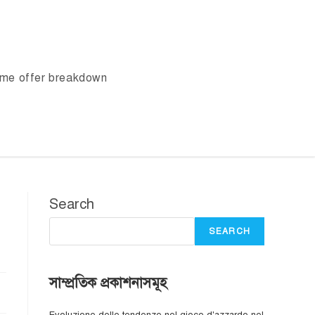
ome offer breakdown
Search
SEARCH
সাম্প্রতিক প্রকাশনাসমূহ