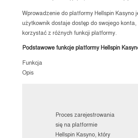
Wprowadzenie do platformy Hellspin Kasyno jest
użytkownik dostaje dostęp do swojego konta
korzystać z różnych funkcji platformy.
Podstawowe funkcje platformy Hellspin Kasyn
Funkcja
Opis
Proces zarejestrowania
się na platformie
Hellspin Kasyno, który