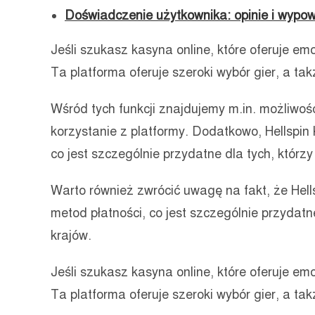
Doświadczenie użytkownika: opinie i wypow
Jeśli szukasz kasyna online, które oferuje em
Ta platforma oferuje szeroki wybór gier, a takż
Wśród tych funkcji znajdujemy m.in. możliwość
korzystanie z platformy. Dodatkowo, Hellspin
co jest szczególnie przydatne dla tych, którzy
Warto również zwrócić uwagę na fakt, że Hell
metod płatności, co jest szczególnie przydatn
krajów.
Jeśli szukasz kasyna online, które oferuje em
Ta platforma oferuje szeroki wybór gier, a takż