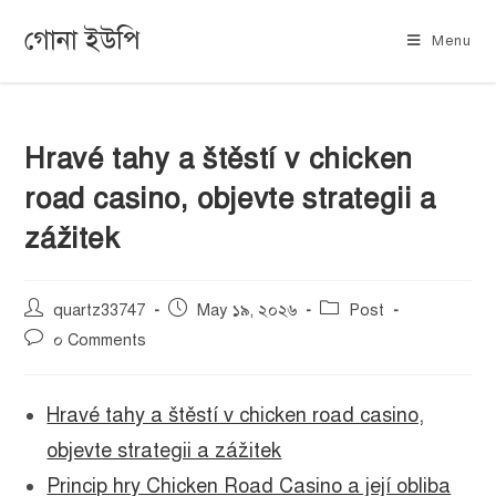
গোনা ইউপি
Menu
Hravé tahy a štěstí v chicken
road casino, objevte strategii a
zážitek
quartz33747
May ১৯, ২০২৬
Post
০ Comments
Hravé tahy a štěstí v chicken road casino,
objevte strategii a zážitek
Princip hry Chicken Road Casino a její obliba