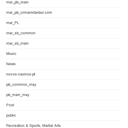
mar_pb_main
mar_pb_ormanistanbul.com
mar_PL
mar_sb_common
mar_sb_main
Music
News
novos-casinos-pt
pb_common_may
pb_main_may
Post
public
Recreation & Sports, Martial Arts