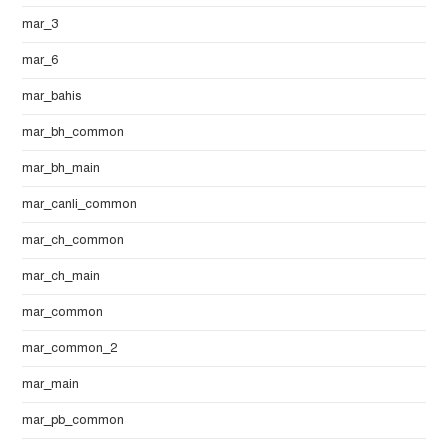
mar_3
mar_6
mar_bahis
mar_bh_common
mar_bh_main
mar_canli_common
mar_ch_common
mar_ch_main
mar_common
mar_common_2
mar_main
mar_pb_common