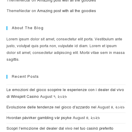
ThemeNectar
on
Amazing post with all the goodies
ThemeNectar
on
Amazing post with all the goodies
About The Blog
Lorem ipsum dolor sit amet, consectetur elit porta. Vestibulum ante
justo, volutpat quis porta non, vulputate id diam. Lorem et ipsum
dolor sit amet, consectetur adipiscing elit. Morbi vitae sem in massa
sagittis.
Recent Posts
Le emozioni del gioco scoprire le esperienze con i dealer dal vivo
di Winspirit Casino
August ৭, ২০২৬
Evoluzione delle tendenze nel gioco d'azzardo nel
August ৪, ২০২৬
Hvordan påvirker gambling vår psyke
August ৪, ২০২৬
Scopri l'emozione del dealer dal vivo nel tuo casinò preferito