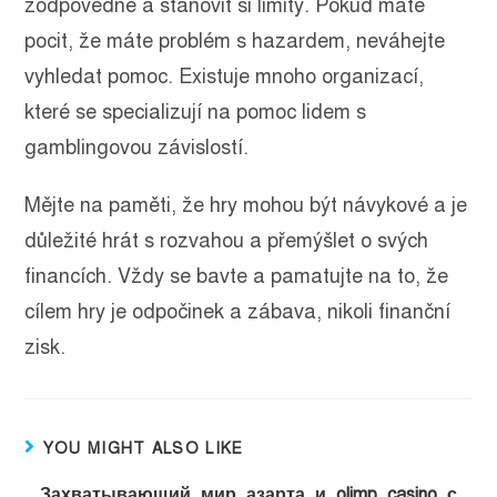
zodpovědně a stanovit si limity. Pokud máte
pocit, že máte problém s hazardem, neváhejte
vyhledat pomoc. Existuje mnoho organizací,
které se specializují na pomoc lidem s
gamblingovou závislostí.
Mějte na paměti, že hry mohou být návykové a je
důležité hrát s rozvahou a přemýšlet o svých
financích. Vždy se bavte a pamatujte na to, že
cílem hry je odpočinek a zábava, nikoli finanční
zisk.
YOU MIGHT ALSO LIKE
Захватывающий_мир_азарта_и_olimp_casino_с