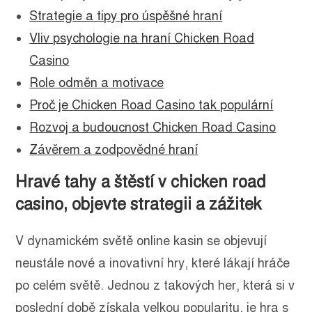
Strategie a tipy pro úspěšné hraní
Vliv psychologie na hraní Chicken Road
Casino
Role odměn a motivace
Proč je Chicken Road Casino tak populární
Rozvoj a budoucnost Chicken Road Casino
Závěrem a zodpovědné hraní
Hravé tahy a štěstí v chicken road
casino, objevte strategii a zážitek
V dynamickém světě online kasin se objevují
neustále nové a inovativní hry, které lákají hráče
po celém světě. Jednou z takových her, která si v
poslední době získala velkou popularitu, je hra s