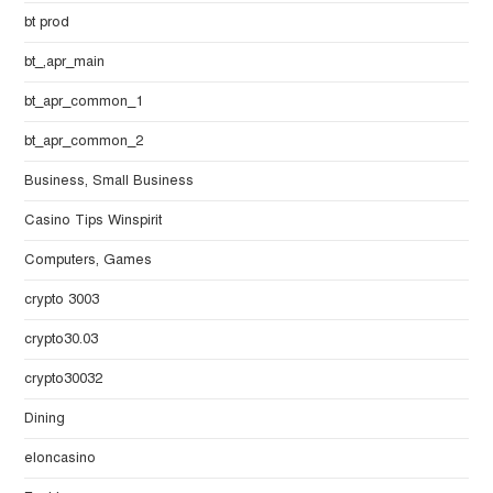
bt prod
bt_,apr_main
bt_apr_common_1
bt_apr_common_2
Business, Small Business
Casino Tips Winspirit
Computers, Games
crypto 3003
crypto30.03
crypto30032
Dining
eloncasino