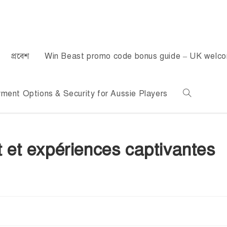
প্রবেশ
Win Beast promo code bonus guide – UK welc
ent Options & Security for Aussie Players
t et expériences captivantes