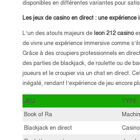
disponibles en différentes variantes pour satis
Les jeux de casino en direct : une expérience
L’un des atouts majeurs de
leon 212 casino
es
de vivre une expérience immersive comme s’ils 
Grâce à des croupiers professionnels en direct,
des parties de blackjack, de roulette ou de ba
joueurs et le croupier via un chat en direct. C
inégalé, rendant l’expérience de jeu encore plu
JEU
TYPE
Book of Ra
Machin
Blackjack en direct
Casino