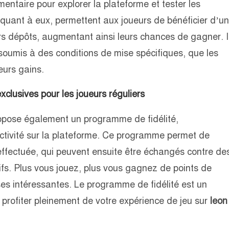
ntaire pour explorer la plateforme et tester les
 quant à eux, permettent aux joueurs de bénéficier d’un
s dépôts, augmentant ainsi leurs chances de gagner. I
soumis à des conditions de mise spécifiques, que les
eurs gains.
clusives pour les joueurs réguliers
pose également un programme de fidélité,
activité sur la plateforme. Ce programme permet de
effectuée, qui peuvent ensuite être échangés contre de
s. Plus vous jouez, plus vous gagnez de points de
es intéressantes. Le programme de fidélité est un
profiter pleinement de votre expérience de jeu sur
leon