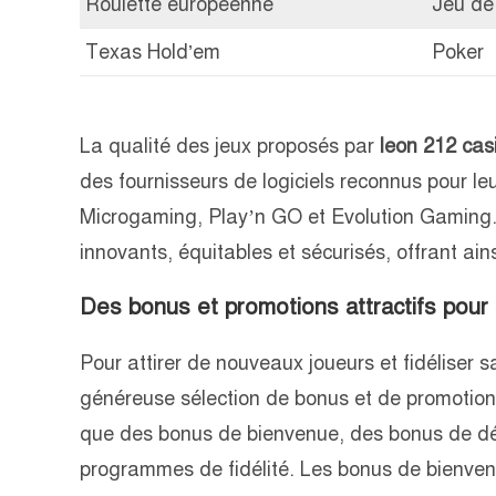
Roulette européenne
Jeu de
Texas Hold’em
Poker
La qualité des jeux proposés par
leon 212 cas
des fournisseurs de logiciels reconnus pour leur
Microgaming, Play’n GO et Evolution Gaming.
innovants, équitables et sécurisés, offrant ai
Des bonus et promotions attractifs pour
Pour attirer de nouveaux joueurs et fidéliser s
généreuse sélection de bonus et de promotions
que des bonus de bienvenue, des bonus de dép
programmes de fidélité. Les bonus de bienvenu