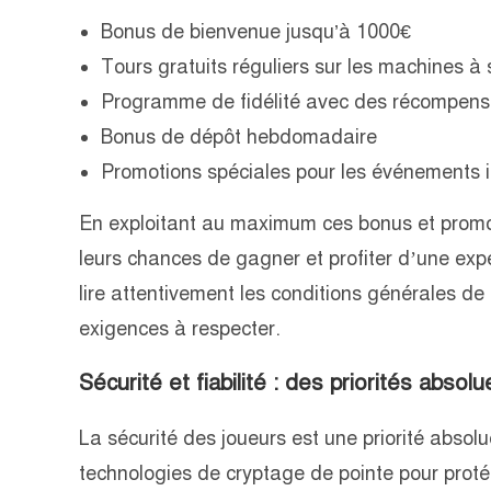
Bonus de bienvenue jusqu’à 1000€
Tours gratuits réguliers sur les machines à
Programme de fidélité avec des récompens
Bonus de dépôt hebdomadaire
Promotions spéciales pour les événements 
En exploitant au maximum ces bonus et promo
leurs chances de gagner et profiter d’une expér
lire attentivement les conditions générales de
exigences à respecter.
Sécurité et fiabilité : des priorités absolu
La sécurité des joueurs est une priorité absol
technologies de cryptage de pointe pour proté