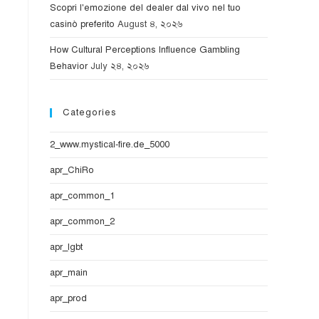
Scopri l'emozione del dealer dal vivo nel tuo
casinò preferito
August ৪, ২০২৬
How Cultural Perceptions Influence Gambling
Behavior
July ২৪, ২০২৬
Categories
2_www.mystical-fire.de_5000
apr_ChiRo
apr_common_1
apr_common_2
apr_lgbt
apr_main
apr_prod