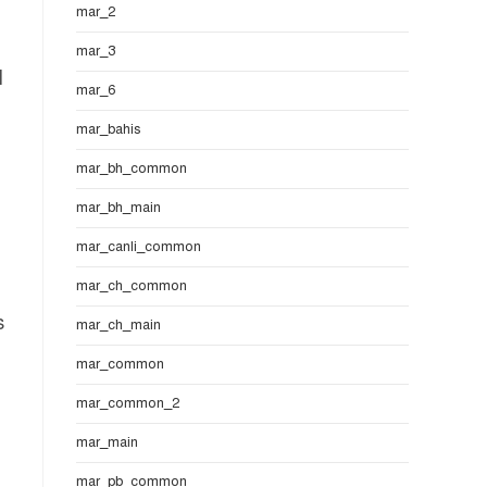
mar_2
mar_3
l
mar_6
mar_bahis
mar_bh_common
mar_bh_main
mar_canli_common
mar_ch_common
s
mar_ch_main
mar_common
mar_common_2
mar_main
mar_pb_common