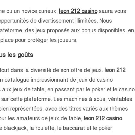
ne ou un novice curieux,
leon 212 casino
saura vous
 opportunités de divertissement illimitées. Nous
lateforme, des jeux proposés aux bonus disponibles, en
place pour protéger les joueurs.
us les goûts
tout dans la diversité de son offre de jeux.
leon 212
n catalogue impressionnant de jeux de casino
ux jeux de table, en passant par le poker et le casino
 sur cette plateforme. Les machines à sous, véritables
ien représentées, avec des titres variés aux thèmes
Pour les amateurs de jeux de table,
leon 212 casino
 blackjack, la roulette, le baccarat et le poker,