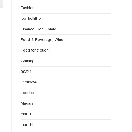
Fashion
feb_bettilt.io
Finance, Real Estate
Food & Beverage, Wine
Food for thought
Gaming
GOX1
khelibet4
Leonbet
Magius
mar_1
mar_10