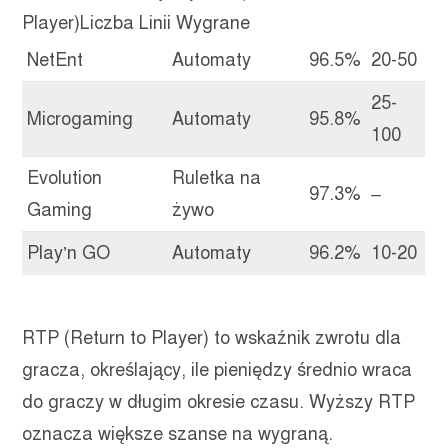
Player)Liczba Linii Wygrane
NetEnt
Automaty
96.5%
20-50
25-
Microgaming
Automaty
95.8%
100
Evolution
Ruletka na
97.3%
–
Gaming
żywo
Play’n GO
Automaty
96.2%
10-20
RTP (Return to Player) to wskaźnik zwrotu dla
gracza, określający, ile pieniędzy średnio wraca
do graczy w długim okresie czasu. Wyższy RTP
oznacza większe szanse na wygraną.