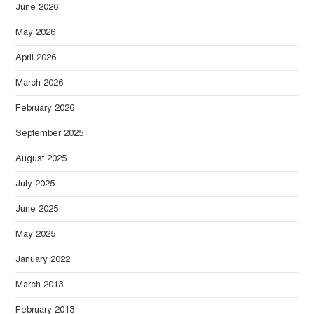
June 2026
May 2026
April 2026
March 2026
February 2026
September 2025
August 2025
July 2025
June 2025
May 2025
January 2022
March 2013
February 2013