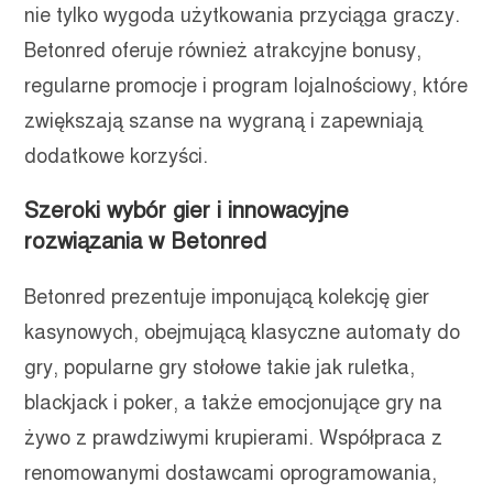
nie tylko wygoda użytkowania przyciąga graczy.
Betonred oferuje również atrakcyjne bonusy,
regularne promocje i program lojalnościowy, które
zwiększają szanse na wygraną i zapewniają
dodatkowe korzyści.
Szeroki wybór gier i innowacyjne
rozwiązania w Betonred
Betonred prezentuje imponującą kolekcję gier
kasynowych, obejmującą klasyczne automaty do
gry, popularne gry stołowe takie jak ruletka,
blackjack i poker, a także emocjonujące gry na
żywo z prawdziwymi krupierami. Współpraca z
renomowanymi dostawcami oprogramowania,