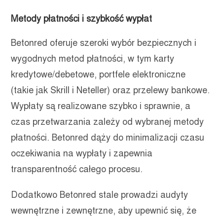
Metody płatności i szybkość wypłat
Betonred oferuje szeroki wybór bezpiecznych i
wygodnych metod płatności, w tym karty
kredytowe/debetowe, portfele elektroniczne
(takie jak Skrill i Neteller) oraz przelewy bankowe.
Wypłaty są realizowane szybko i sprawnie, a
czas przetwarzania zależy od wybranej metody
płatności. Betonred dąży do minimalizacji czasu
oczekiwania na wypłaty i zapewnia
transparentność całego procesu.
Dodatkowo Betonred stale prowadzi audyty
wewnętrzne i zewnętrzne, aby upewnić się, że