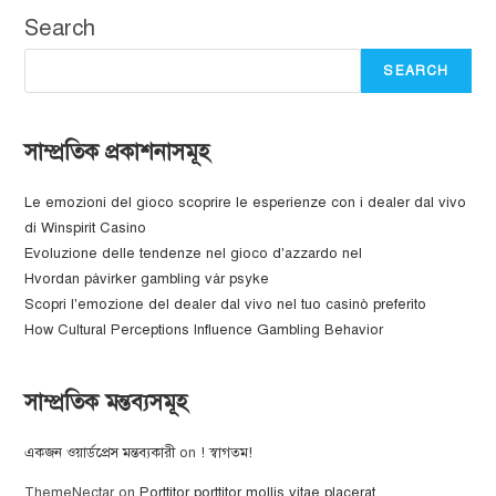
Search
SEARCH
সাম্প্রতিক প্রকাশনাসমূহ
Le emozioni del gioco scoprire le esperienze con i dealer dal vivo
di Winspirit Casino
Evoluzione delle tendenze nel gioco d'azzardo nel
Hvordan påvirker gambling vår psyke
Scopri l'emozione del dealer dal vivo nel tuo casinò preferito
How Cultural Perceptions Influence Gambling Behavior
সাম্প্রতিক মন্তব্যসমূহ
একজন ওয়ার্ডপ্রেস মন্তব্যকারী
on
! স্বাগতম!
ThemeNectar
on
Porttitor porttitor mollis vitae placerat