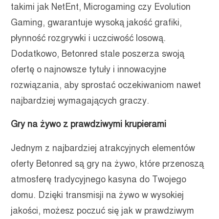
takimi jak NetEnt, Microgaming czy Evolution
Gaming, gwarantuje wysoką jakość grafiki,
płynność rozgrywki i uczciwość losową.
Dodatkowo, Betonred stale poszerza swoją
ofertę o najnowsze tytuły i innowacyjne
rozwiązania, aby sprostać oczekiwaniom nawet
najbardziej wymagających graczy.
Gry na żywo z prawdziwymi krupierami
Jednym z najbardziej atrakcyjnych elementów
oferty Betonred są gry na żywo, które przenoszą
atmosferę tradycyjnego kasyna do Twojego
domu. Dzięki transmisji na żywo w wysokiej
jakości, możesz poczuć się jak w prawdziwym