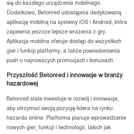
się do każdego urządzenia mobilnego.
Dodatkowo, Betonred udostępnia dedykowaną
aplikację mobilną na systemy iOS i Android, która
zapewnia jeszcze lepsze wrażenia z gry.
Aplikacja mobilna oferuje dostęp do wszystkich
gier i funkcji platformy, a także powiadomienia
push o najnowszych promocjach i bonusach.
Przyszłość Betonred i innowacje w branży
hazardowej
Betonred stale inwestuje w rozwój i innowacje,
aby utrzymać swoją pozycję lidera na rynku
hazardu online. Platforma planuje wprowadzenie
nowych gier, funkcji i technologii, takich jak