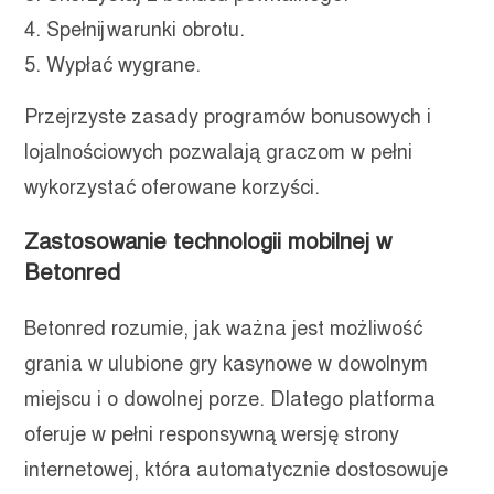
Spełnij warunki obrotu.
Wypłać wygrane.
Przejrzyste zasady programów bonusowych i
lojalnościowych pozwalają graczom w pełni
wykorzystać oferowane korzyści.
Zastosowanie technologii mobilnej w
Betonred
Betonred rozumie, jak ważna jest możliwość
grania w ulubione gry kasynowe w dowolnym
miejscu i o dowolnej porze. Dlatego platforma
oferuje w pełni responsywną wersję strony
internetowej, która automatycznie dostosowuje