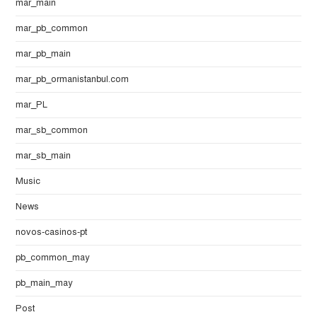
mar_main
mar_pb_common
mar_pb_main
mar_pb_ormanistanbul.com
mar_PL
mar_sb_common
mar_sb_main
Music
News
novos-casinos-pt
pb_common_may
pb_main_may
Post