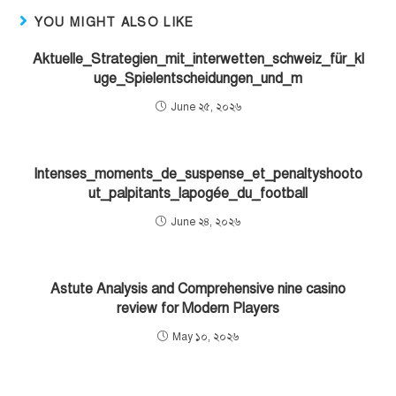
YOU MIGHT ALSO LIKE
Aktuelle_Strategien_mit_interwetten_schweiz_für_kl
uge_Spielentscheidungen_und_m
June ২৫, ২০২৬
Intenses_moments_de_suspense_et_penaltyshooto
ut_palpitants_lapogée_du_football
June ২৪, ২০২৬
Astute Analysis and Comprehensive nine casino
review for Modern Players
May ১০, ২০২৬