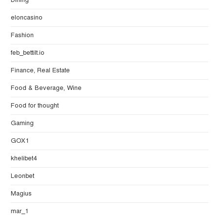
Dining
eloncasino
Fashion
feb_bettilt.io
Finance, Real Estate
Food & Beverage, Wine
Food for thought
Gaming
GOX1
khelibet4
Leonbet
Magius
mar_1