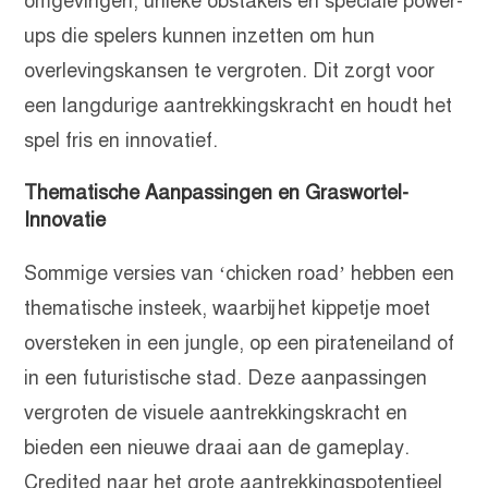
omgevingen, unieke obstakels en speciale power-
ups die spelers kunnen inzetten om hun
overlevingskansen te vergroten. Dit zorgt voor
een langdurige aantrekkingskracht en houdt het
spel fris en innovatief.
Thematische Aanpassingen en Graswortel-
Innovatie
Sommige versies van ‘chicken road’ hebben een
thematische insteek, waarbij het kippetje moet
oversteken in een jungle, op een pirateneiland of
in een futuristische stad. Deze aanpassingen
vergroten de visuele aantrekkingskracht en
bieden een nieuwe draai aan de gameplay.
Credited naar het grote aantrekkingspotentieel