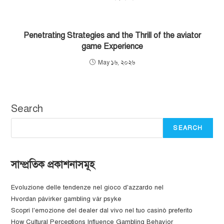
Penetrating Strategies and the Thrill of the aviator
game Experience
May ১৬, ২০২৬
Search
SEARCH
সাম্প্রতিক প্রকাশনাসমূহ
Evoluzione delle tendenze nel gioco d'azzardo nel
Hvordan påvirker gambling vår psyke
Scopri l'emozione del dealer dal vivo nel tuo casinò preferito
How Cultural Perceptions Influence Gambling Behavior