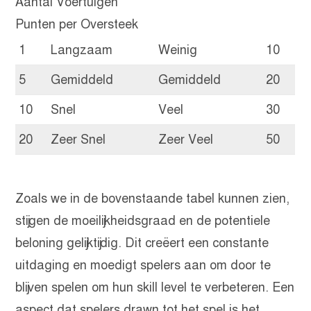
Aantal Voertuigen
Punten per Oversteek
1
Langzaam
Weinig
10
5
Gemiddeld
Gemiddeld
20
10
Snel
Veel
30
20
Zeer Snel
Zeer Veel
50
Zoals we in de bovenstaande tabel kunnen zien,
stijgen de moeilijkheidsgraad en de potentiele
beloning gelijktijdig. Dit creëert een constante
uitdaging en moedigt spelers aan om door te
blijven spelen om hun skill level te verbeteren. Een
aspect dat spelers drawn tot het spel is het