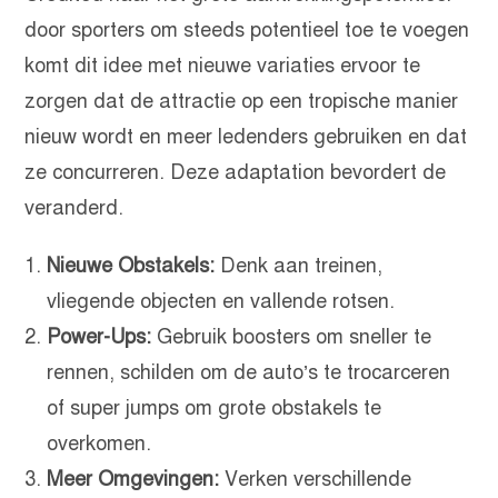
door sporters om steeds potentieel toe te voegen
komt dit idee met nieuwe variaties ervoor te
zorgen dat de attractie op een tropische manier
nieuw wordt en meer ledenders gebruiken en dat
ze concurreren. Deze adaptation bevordert de
veranderd.
Nieuwe Obstakels:
Denk aan treinen,
vliegende objecten en vallende rotsen.
Power-Ups:
Gebruik boosters om sneller te
rennen, schilden om de auto’s te trocarceren
of super jumps om grote obstakels te
overkomen.
Meer Omgevingen:
Verken verschillende