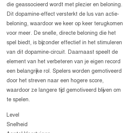
die geassocieerd wordt met plezier en beloning.
Dit dopamine-effect versterkt de lus van actie-
beloning, waardoor we keer op keer terugkomen
voor meer. De snelle, directe beloning die het
spel biedt, is bijzonder effectief in het stimuleren
van dit dopamine-circuit. Daarnaast speelt de
element van het verbeteren van je eigen record
een belangrijke rol. Spelers worden gemotiveerd
door het streven naar een hogere score,
waardoor ze langere tijd gemotiveerd blijven om
te spelen.
Level
Snelheid