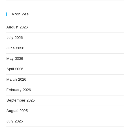
Archives
August 2026
July 2026
June 2026
May 2026
April 2026
March 2026
February 2026
September 2025
August 2025
July 2025