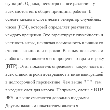
функций. Однако, несмотря на все различия, у
всех слотов есть общие принципы работы. В
основе каждого слота лежит генератор случайных
чисел (ГСЧ), который определяет результаты
каждого вращения. Это гарантирует случайность и
честность игры, исключая возможность влияния со
стороны казино или игроков. Важным показателем
любого слота является его процент возврата игроку
(RTP). Этот показатель определяет, какую часть от
всех ставок игроки возвращают в виде выигрышей
в долгосрочной перспективе. Чем выше RTP, тем
выгоднее слот для игрока. Например, слоты с RTP
96% и выше считаются довольно щедрыми.
Другим важным показателем является