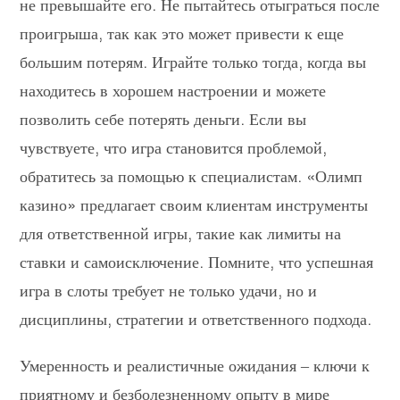
не превышайте его. Не пытайтесь отыграться после
проигрыша, так как это может привести к еще
большим потерям. Играйте только тогда, когда вы
находитесь в хорошем настроении и можете
позволить себе потерять деньги. Если вы
чувствуете, что игра становится проблемой,
обратитесь за помощью к специалистам. «Олимп
казино» предлагает своим клиентам инструменты
для ответственной игры, такие как лимиты на
ставки и самоисключение. Помните, что успешная
игра в слоты требует не только удачи, но и
дисциплины, стратегии и ответственного подхода.
Умеренность и реалистичные ожидания – ключи к
приятному и безболезненному опыту в мире