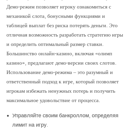
Демо-режим позволяет игроку ознакомиться с
механикой слота, бонусными функциями и
таблицей выплат без риска потерять деньги. Это
отличная возможность разработать стратегию игры
и определить оптимальный размер ставки.
Большинство онлайн-казино, включая «олимп
казино», предлагают демо-версии своих слотов.
Использование демо-режима – это разумный и
ответственный подход к игре, который позволяет
игрокам избежать ненужных потерь и получить
максимальное удовольствие от процесса.
Управляйте своим банкроллом, определяя
лимит на игру.