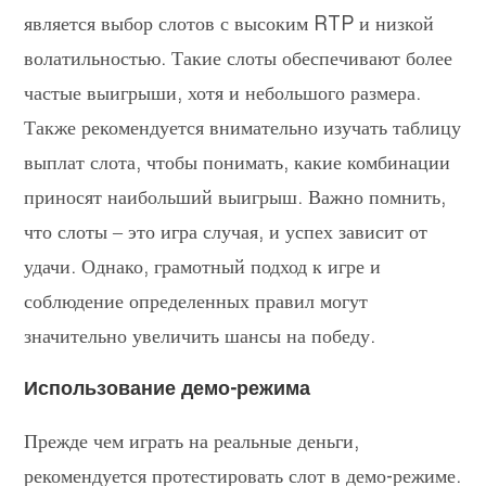
является выбор слотов с высоким RTP и низкой
волатильностью. Такие слоты обеспечивают более
частые выигрыши, хотя и небольшого размера.
Также рекомендуется внимательно изучать таблицу
выплат слота, чтобы понимать, какие комбинации
приносят наибольший выигрыш. Важно помнить,
что слоты – это игра случая, и успех зависит от
удачи. Однако, грамотный подход к игре и
соблюдение определенных правил могут
значительно увеличить шансы на победу.
Использование демо-режима
Прежде чем играть на реальные деньги,
рекомендуется протестировать слот в демо-режиме.