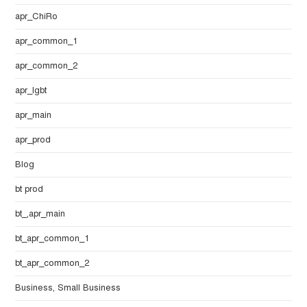
apr_ChiRo
apr_common_1
apr_common_2
apr_lgbt
apr_main
apr_prod
Blog
bt prod
bt_,apr_main
bt_apr_common_1
bt_apr_common_2
Business, Small Business