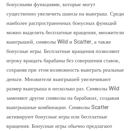
бонусными функциями, которые могут
существенно увеличить шансы на выигрыш. Среди
наиболее распространенных бонусных функций
можно выделить бесплатные вращения, множители
выигрышей, символы Wild и Scatter, а также
бонусные игры. Бесплатные вращения позволяют
игроку вращать барабаны без совершения ставок,
сохраняя при этом возможность выиграть реальные
деньги. Множители выигрышей увеличивают
размер выигрыша в несколько раз. Символы Wild
заменяют другие символы на барабанах, создавая
выигрышные комбинации. Символы Scatter
активируют бонусные игры или бесплатные
вращения. Бонусные игры обычно предлагают