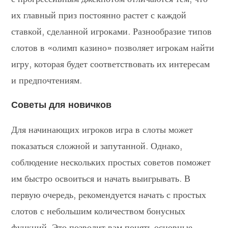
их главный приз постоянно растет с каждой
ставкой, сделанной игроками. Разнообразие типов
слотов в «олимп казино» позволяет игрокам найти
игру, которая будет соответствовать их интересам
и предпочтениям.
Советы для новичков
Для начинающих игроков игра в слоты может
показаться сложной и запутанной. Однако,
соблюдение нескольких простых советов поможет
им быстро освоиться и начать выигрывать. В
первую очередь, рекомендуется начать с простых
слотов с небольшим количеством бонусных
функций. Это позволит вам понять основные