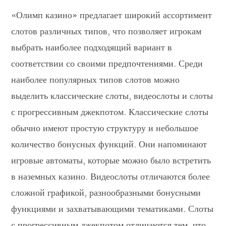
«Олимп казино» предлагает широкий ассортимент
слотов различных типов, что позволяет игрокам
выбрать наиболее подходящий вариант в
соответствии со своими предпочтениями. Среди
наиболее популярных типов слотов можно
выделить классические слоты, видеослоты и слоты
с прогрессивным джекпотом. Классические слоты
обычно имеют простую структуру и небольшое
количество бонусных функций. Они напоминают
игровые автоматы, которые можно было встретить
в наземных казино. Видеослоты отличаются более
сложной графикой, разнообразными бонусными
функциями и захватывающими тематиками. Слоты
с прогрессивным джекпотом отличаются тем, что