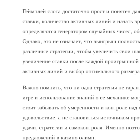
Геймплей слота достаточно прост и понятен да
ставки, количество активных линий и начать в
определяются генератором случайных чисел, о
Однако, это не означает, что выигрыш полность
различные стратегии, чтобы увеличить свои ш
увеличение ставки после каждой проигрышной 
активных линий и выбор оптимального размера
Важно помнить, что ни одна стратегия не гар
игре и использование знаний о ее механике мог
стоит забывать об умеренности и контроле на
удовольствие, а не становиться источником про
удачи, стратегии и самоконтроля. Именно поэт
предложений в
казино олимп
.