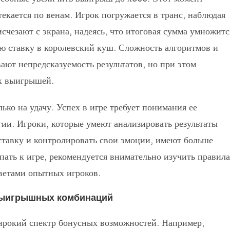
текается по венам. Игрок погружается в транс, наблюдая
исчезают с экрана, надеясь, что итоговая сумма умножитс
ю ставку в королевский куш. Сложность алгоритмов и
ают непредсказуемость результатов, но при этом
х выигрышей.
лько на удачу. Успех в игре требует понимания ее
ии. Игроки, которые умеют анализировать результаты
тавку и контролировать свои эмоции, имеют больше
пать к игре, рекомендуется внимательно изучить правила
оветами опытных игроков.
 выигрышных комбинаций
ирокий спектр бонусных возможностей. Например,