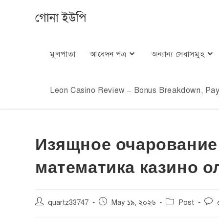
গোনা ইউপি
মূলপাতা
আবেদন পত্র
অন্যান্য সেবাসমুহ
Leon Casino Review – Bonus Breakdown, Paym
Изящное очарование
математика казино о
quartz33747
May ১৯, ২০২৬
Post