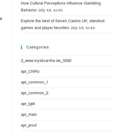
How Cultural Perceptions Influence Gambling
Behavior
July ২৪, ২০২৬
я
Explore the best of Seven Casino UK: standout
games and player favorites
July ২৩, ২০২৬
Categories
2_www.mystical-fire.de_5000
apr_ChiRo
apr_common_1
apr_common_2
apr_lgbt
apr_main
apr_prod