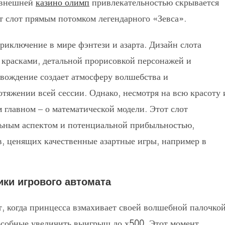
й внешней
казино олимп
привлекательностью скрывается
т слот прямым потомком легендарного «Зевса».
 приключение в мире фэнтези и азарта. Дизайн слота
 красками, детальной прорисовкой персонажей и
ождение создает атмосферу волшебства и
отяжении всей сессии. Однако, несмотря на всю красоту 
 главном – о математической модели. Этот слот
льным аспектом и потенциальной прибыльностью,
в, ценящих качественные азартные игры, например в
ки игрового автомата
, когда принцесса взмахивает своей волшебной палочкой
особные увеличить выигрыш до х500. Этот момент