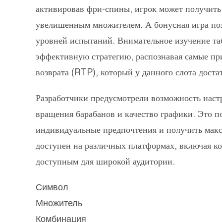
активировав фри-спины, игрок может получить
увелишенным множителем. А бонусная игра поз
уровней испытаний. Внимательное изучение та
эффективную стратегию, распознавая самые пр
возврата (RTP), который у данного слота доста
Разработчики предусмотрели возможность настр
вращения барабанов и качество графики. Это п
индивидуальные предпочтения и получить макси
доступен на различных платформах, включая к
доступным для широкой аудитории.
Символ
Множитель
Комбинация