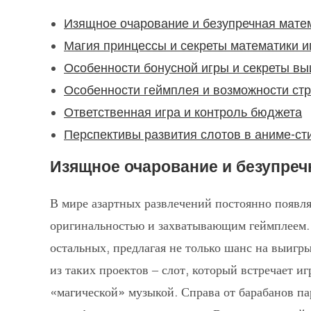
Изящное очарование и безупречная мате
Магия принцессы и секреты математики и
Особенности бонусной игры и секреты в
Особенности геймплея и возможности стр
Ответственная игра и контроль бюджета
Перспективы развития слотов в аниме-ст
Изящное очарование и безупреч
В мире азартных развлечений постоянно появл
оригинальностью и захватывающим геймплеем. 
остальных, предлагая не только шанс на выигр
из таких проектов – слот, который встречает и
«магической» музыкой. Справа от барабанов п