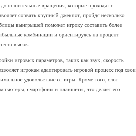
 дополнительные вращения, которые проходят с
воляет сорвать крупный джекпот, пройдя несколько
блицы выигрышей поможет игроку составить более
ибыльные комбинации и ориентируясь на процент
точно высок.
ойки игровых параметров, таких как звук, скорость
озволяет игрокам адаптировать игровой процесс под свои
мальное удовольствие от игры. Кроме того, слот
омпьютеры, смартфоны и планшеты, что делает его