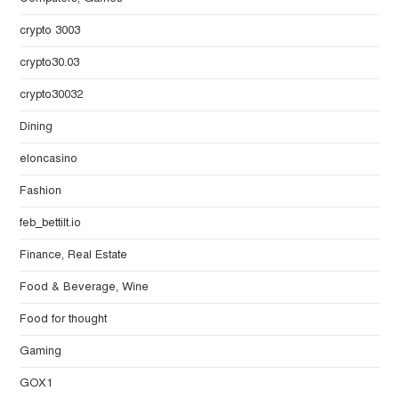
crypto 3003
crypto30.03
crypto30032
Dining
eloncasino
Fashion
feb_bettilt.io
Finance, Real Estate
Food & Beverage, Wine
Food for thought
Gaming
GOX1