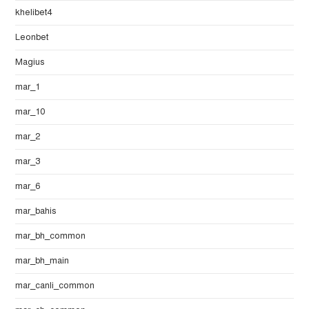
khelibet4
Leonbet
Magius
mar_1
mar_10
mar_2
mar_3
mar_6
mar_bahis
mar_bh_common
mar_bh_main
mar_canli_common