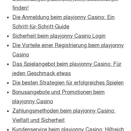
finden!
Die Anmeldung beim playjonny Casino: Ein
Schritt-für-Schritt-Guide
Sicherheit beim playjonny Casino Login
Die Vorteile einer Registrierung beim playjonny
Casino
Das Spielangebot beim playjonny Casino: Für
jeden Geschmack etwas
Die besten Strategien für erfolgreiches Spielen
Bonusangebote und Promotionen beim
playjonny Casino
Zahlungsmethoden beim playjonny Casino:
Vielfalt und Sicherheit
Kundenservice beim playjonny Casino: Hilfreich