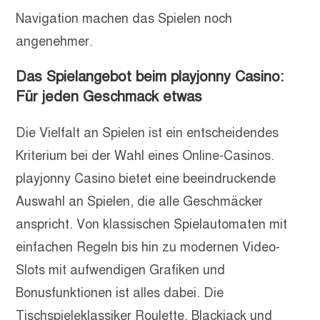
Navigation machen das Spielen noch
angenehmer.
Das Spielangebot beim playjonny Casino:
Für jeden Geschmack etwas
Die Vielfalt an Spielen ist ein entscheidendes
Kriterium bei der Wahl eines Online-Casinos.
playjonny Casino bietet eine beeindruckende
Auswahl an Spielen, die alle Geschmäcker
anspricht. Von klassischen Spielautomaten mit
einfachen Regeln bis hin zu modernen Video-
Slots mit aufwendigen Grafiken und
Bonusfunktionen ist alles dabei. Die
Tischspieleklassiker Roulette, Blackjack und