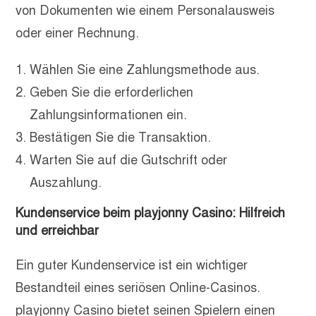
von Dokumenten wie einem Personalausweis
oder einer Rechnung.
Wählen Sie eine Zahlungsmethode aus.
Geben Sie die erforderlichen
Zahlungsinformationen ein.
Bestätigen Sie die Transaktion.
Warten Sie auf die Gutschrift oder
Auszahlung.
Kundenservice beim playjonny Casino: Hilfreich
und erreichbar
Ein guter Kundenservice ist ein wichtiger
Bestandteil eines seriösen Online-Casinos.
playjonny Casino bietet seinen Spielern einen