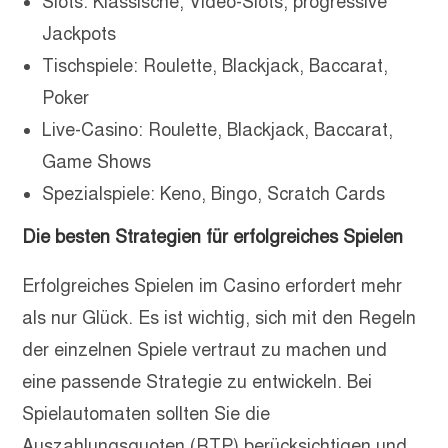
Slots: Klassische, Video-Slots, progressive
Jackpots
Tischspiele: Roulette, Blackjack, Baccarat,
Poker
Live-Casino: Roulette, Blackjack, Baccarat,
Game Shows
Spezialspiele: Keno, Bingo, Scratch Cards
Die besten Strategien für erfolgreiches Spielen
Erfolgreiches Spielen im Casino erfordert mehr
als nur Glück. Es ist wichtig, sich mit den Regeln
der einzelnen Spiele vertraut zu machen und
eine passende Strategie zu entwickeln. Bei
Spielautomaten sollten Sie die
Auszahlungsquoten (RTP) berücksichtigen und