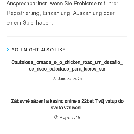
Ansprechpartner, wenn Sie Probleme mit Ihrer
Registrierung, Einzahlung, Auszahlung oder
einem Spiel haben.
YOU MIGHT ALSO LIKE
Cautelosa_jornada_e_o_chicken_road_um_desafio_
de_risco_calculado_para_lucros_sur
June ২২, ২০২৬
Zábavné sázení a kasino online s 22bet Tvůj vstup do
světa vzrušení.
May ৬, ২০২৬