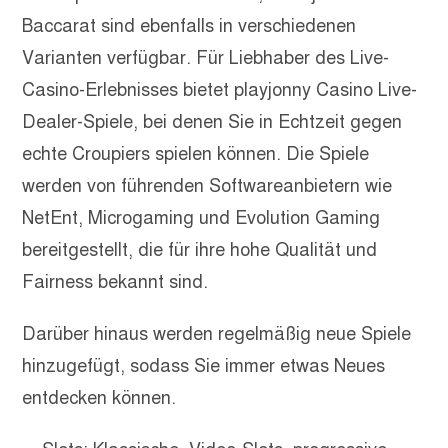
Baccarat sind ebenfalls in verschiedenen
Varianten verfügbar. Für Liebhaber des Live-
Casino-Erlebnisses bietet playjonny Casino Live-
Dealer-Spiele, bei denen Sie in Echtzeit gegen
echte Croupiers spielen können. Die Spiele
werden von führenden Softwareanbietern wie
NetEnt, Microgaming und Evolution Gaming
bereitgestellt, die für ihre hohe Qualität und
Fairness bekannt sind.
Darüber hinaus werden regelmäßig neue Spiele
hinzugefügt, sodass Sie immer etwas Neues
entdecken können.