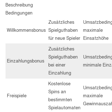
Beschreibung
Bedingungen
Zusätzliches
Umsatzbedin
Willkommensbonus
Spielguthaben
maximale
für neue Spieler
Einsatzhöhe
Zusätzliches
Spielguthaben
Umsatzbedin
Einzahlungsbonus
bei einer
minimale Ein
Einzahlung
Kostenlose
Umsatzbedin
Spins an
Freispiele
maximale
bestimmten
Gewinnausza
Spielautomaten